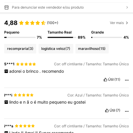
Para denunciar este vendedor e/ou produto
4,88
(100+)
Ver mais
Pequeno
Tamanho Real
Grande
7%
89%
4%
recompraria
(3)
logística veloz
(7)
maravilhoso
(15)
5***1
Cor: off cintilante / Tamanho: Tamanho Único
adorei
o
brinco
.
recomendo
Útil
(11)
l***i
Cor: Azul / Tamanho: Tamanho Único
lindo
e
n
ã
o
é
muito
pequeno
eu
gostei
Útil
(7)
i***s
Cor: off cintilante / Tamanho: Tamanho Único
Linda
!!
Amei
!!
Super
recomendo
.