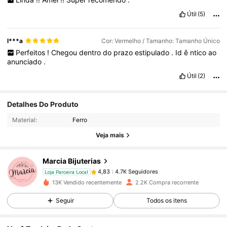
Útil
(5)
l***a
Cor: Vermelho / Tamanho: Tamanho Único
Perfeitos
!
Chegou
dentro
do
prazo
estipulado
.
Id
ê
ntico
ao
anunciado
.
Útil
(2)
4.7K Seguidores
4,83
Detalhes Do Produto
Material:
Ferro
4.7K Seguidores
4,83
Veja mais
Marcia Bijuterias
4.7K Seguidores
4,83
p***a
pago
1 dia atrás
Loja Parceira Local
13K Vendido recentemente
2.2K Compra recorrente
4.7K Seguidores
4,83
Seguir
Todos os itens