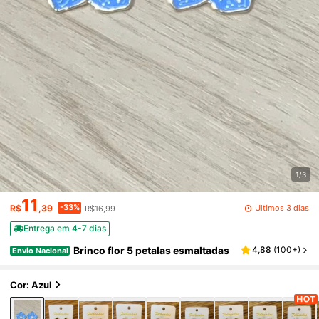
1/3
11
-33%
Últimos 3 dias
R$
,39
R$16,99
Entrega em 4-7 dias
Brinco flor 5 petalas esmaltadas
4,88
(
100+
)
Envio Nacional
Cor: Azul