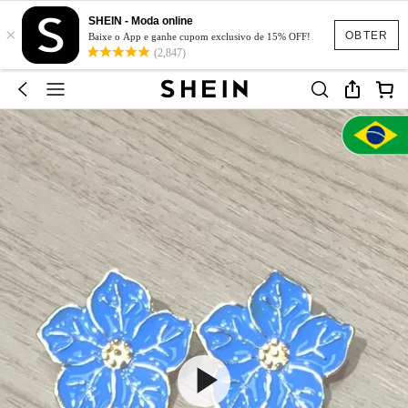
SHEIN - Moda online
×
OBTER
Baixe o App e ganhe cupom exclusivo de 15% OFF!
(2,847)