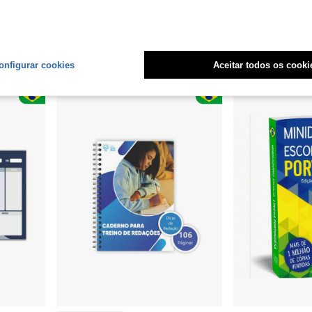
R$48,09
Somente 5 Restante
Estimado
R$52,22
ias
Envio Nacional
Envio Nacional
4-7 dias
2
outros vende
onfigurar cookies
Aceitar todos os cooki