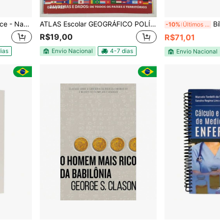
Livro Quem Pensa Enriquece - Napoleon Hill O Legado - Empreendedorismo
ATLAS Escolar GEOGRÁFICO POLÍTICO FÍSICO - BRASIL E O MUNDO
Bíblia Sagrad
-10%
Últimos 3 dias
R$19,00
R$71,01
ias
Envio Nacional
4-7 dias
Envio Nacional