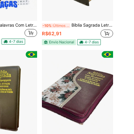
Jogos De Caça Palavras Com Letras Grandes Sem Repetição
Bíblia Sagrada Letra Gigante ARC Almeida Revista Corrigida Palavras de Jesus em Vermelho Índice PJV LUXO PRETA
-10%
Últimos 3 dias
R$62,91
4-7 dias
Envio Nacional
4-7 dias