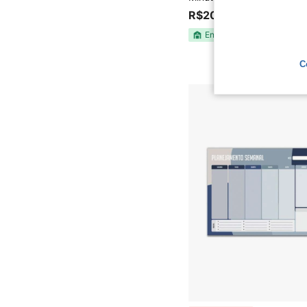
R$20,34
Envio Nacional
4-7 d
C