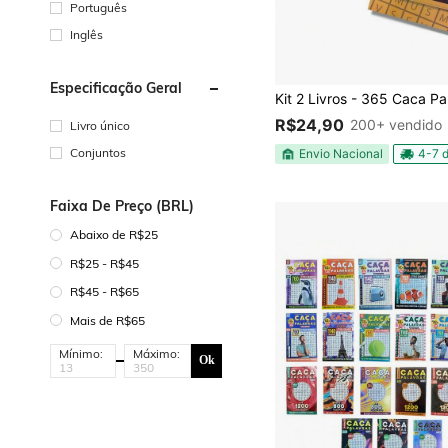
Português
Inglês
Especificação Geral
R$24,90
200+ vendido
Livro único
Conjuntos
Envio Nacional
4-7 d
Faixa De Preço (BRL)
Abaixo de R$25
R$25 - R$45
R$45 - R$65
Mais de R$65
Mínimo:
Máximo:
Ok