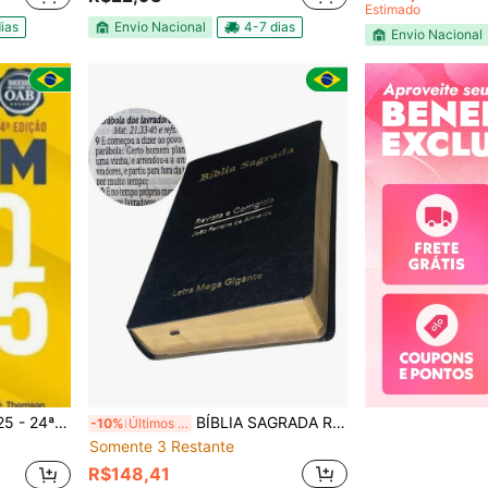
Estimado
ias
Envio Nacional
4-7 dias
Envio Nacional
4ª Edição
BÍBLIA SAGRADA RC LETRA MEGA GIGANTE LUXO PRETO VERSÃO ARC ALMEIDA REVISTA CORRIGIDA JOÃO FERREIRA JFA
-10%
Últimos 3 dias
Somente 3 Restante
R$148,41