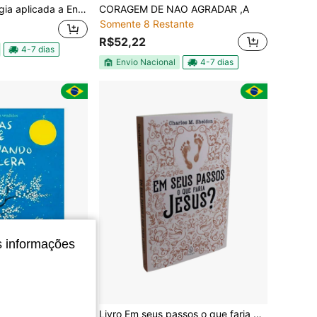
 Calculo e Administração de Enfermagem Dosagem Bulário
CORAGEM DE NAO AGRADAR ,A
Somente 8 Restante
R$52,22
4-7 dias
Envio Nacional
4-7 dias
s informações
s Coisas Que Você Só Vê Quando Desacelera|Haemin Suni
Livro Em seus passos o que faria Jesus - Charles M. Sheldon - Literatura cristã - Religião