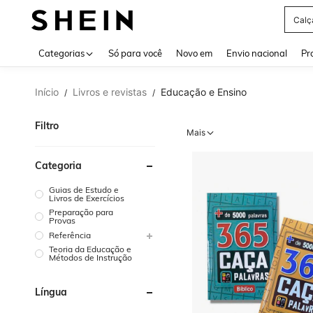
Calç
Use up 
Categorias
Só para você
Novo em
Envio nacional
Pr
Início
Livros e revistas
Educação e Ensino
/
/
Filtro
Mais
Categoria
Guias de Estudo e
Livros de Exercícios
Preparação para
Provas
Referência
Teoria da Educação e
Métodos de Instrução
Língua