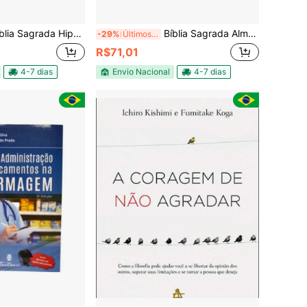
a Hiper Gigante Harpa Zíper Índice Almeida Revista Corrigida Rc João Ferreira Marrom Preto Palavras Jesus
Bíblia Sagrada Almeida Corrigida Completa Cristã Evangélica Feminina Letra Hiper Gigante Índice Harpa Cristã Zíper Vinho Jfa
-29%
Últimos 3 dias
R$71,01
4-7 dias
Envio Nacional
4-7 dias