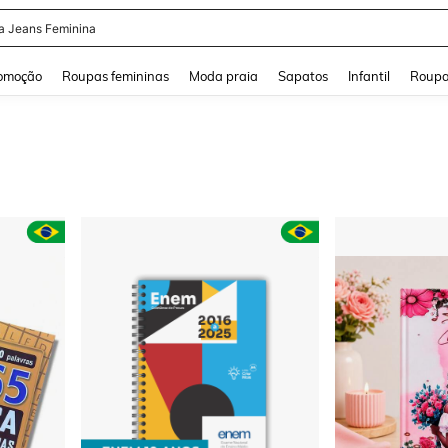
a Jeans Feminina
and down arrow keys to navigate search Buscas recentes and Pesquisar e Encontr
omoção
Roupas femininas
Moda praia
Sapatos
Infantil
Roupa