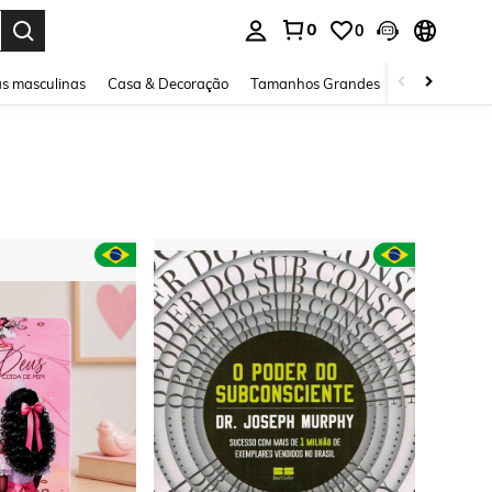
0
0
ar. Press Enter to select.
s masculinas
Casa & Decoração
Tamanhos Grandes
Joias e acessó