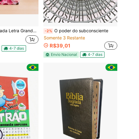
 E Corinhos Palavras De Jesus Em Vermelho (MENINA PINK)
O poder do subconsciente
-2%
Somente 3 Restante
R$39,01
4-7 dias
Envio Nacional
4-7 dias