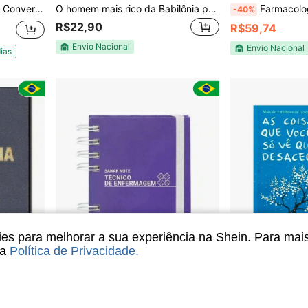
r Pessoa | Leil Lowndes
O homem mais rico da Babilônia por George S Clason
Farmacologia aplicada a Enfermagem
-40%
R$22,90
R$59,74
Envio Nacional
Envio Nacional
ias
s para melhorar a sua experiência na Shein. Para mai
sa
Política de Privacidade
.
Minutos de sabedoria - capa plástica
Sanar Note Técnico De Enfermagem - Guia Pratico De Bolso Para Enfermagem
Livro A
-48%
-10%
Últimos 3 dias