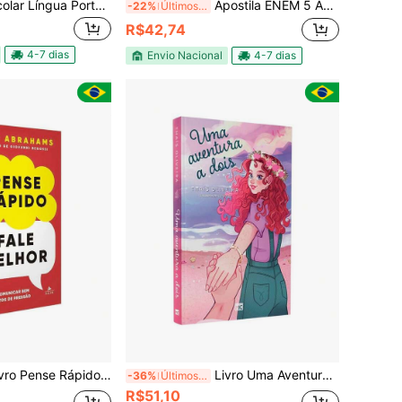
Minidicionário Escolar Língua Portuguesa | Ciranda Cultural
Apostila ENEM 5 ANOS de provas (2021 a 2025) Provas + Cartão Resposta + Gabaritos + Folhas de Redação extras em 348 páginas Capa Flexível Espiral Preto
-22%
Últimos 3 dias
R$42,74
4-7 dias
Envio Nacional
4-7 dias
 Pense Rápido, Fale Melhor | Matt Abrams
Livro Uma Aventura a Dois | Thaís Oliveira
-36%
Últimos 3 dias
R$51,10