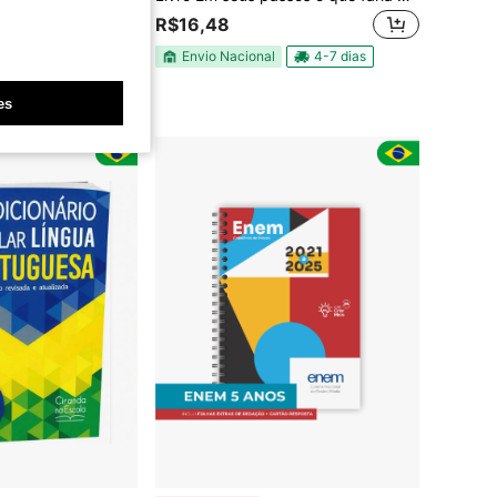
R$16,48
Envio Nacional
4-7 dias
4-7 dias
dores
es