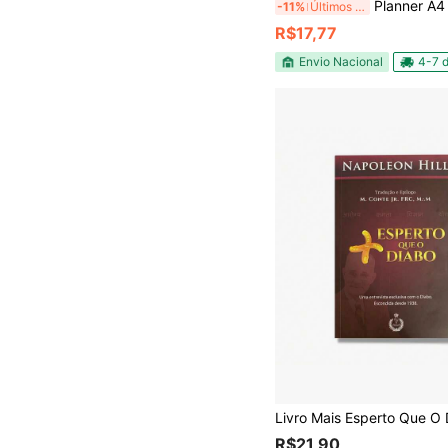
Planner A4 blocado Calendário de P
-11%
Últimos 3 dias
R$17,77
Envio Nacional
4-7 d
R$21,90