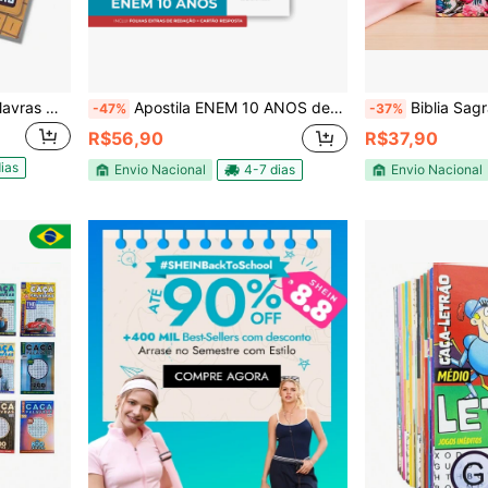
Kit 2 Livros - 365 Caca Palavras Mais De 5000 Palavras
Apostila ENEM 10 ANOS de provas (2016 a 2025) Provas + Cartão Resposta + Gabaritos + Folhas de Redação extras em 686 páginas Capa Flexível Espiral Preto
Biblia Sagrada Letra Grande Com Harpa
-47%
-37%
R$56,90
R$37,90
ias
Envio Nacional
4-7 dias
Envio Nacional