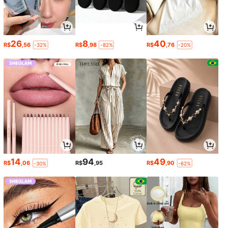
26
8
40
R$
,56
R$
,98
R$
,76
-32%
-82%
-20%
14
94
49
R$
,06
R$
,95
R$
,90
-30%
-62%