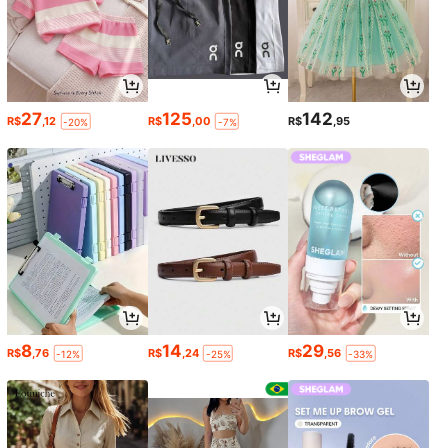
27
125
142
R$
,12
R$
,00
R$
,95
-20%
-7%
8
14
29
R$
,76
R$
,24
R$
,56
-12%
-25%
-33%