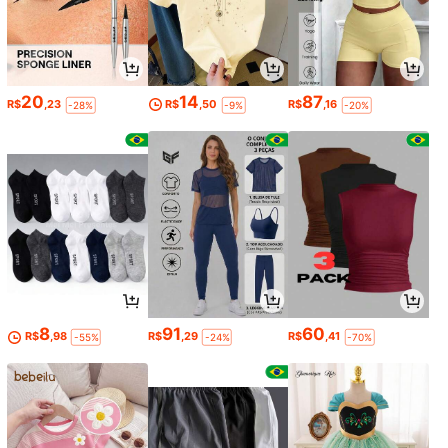
20
14
87
R$
,23
R$
,50
R$
,16
-28%
-9%
-20%
8
91
60
R$
,98
R$
,29
R$
,41
-55%
-24%
-70%