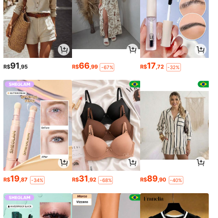
91
66
17
R$
,95
R$
,99
R$
,72
-67%
-32%
19
31
89
R$
,87
R$
,92
R$
,90
-34%
-68%
-40%