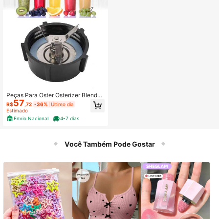
Peças Para Oster Osterizer Blender,
57
4 Point Fusion Blades As
R$
,72
-36%
Último dia
Estimado
Envio Nacional
4-7 dias
Você Também Pode Gostar