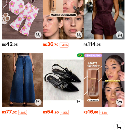
42
36
114
R$
,95
R$
,70
R$
,95
-49%
77
54
16
R$
,52
R$
,90
R$
,66
-20%
-45%
-52%
1
0