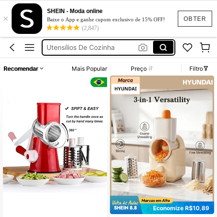
SHEIN - Moda online
×
Cortador De Legumes Multifuncional
OBTER
Baixe o App e ganhe cupom exclusivo de 15% OFF!
(2,847)
Utensílios De Casa Em Geral
Utensílios De Cozinha
Processador Triturador Elétrico
Recomendar
Mais Popular
Preço
Filtro
Ralador De Verduras E Legumes
Cortador De Legumes Multifuncional
Utensílios De Casa Em Geral
Economize R$10,89