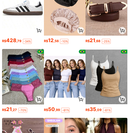
428
12
21
R$
,79
R$
,56
R$
,68
-34%
-10%
-25%
21
50
35
R$
,27
R$
,99
R$
,09
-70%
-61%
-61%