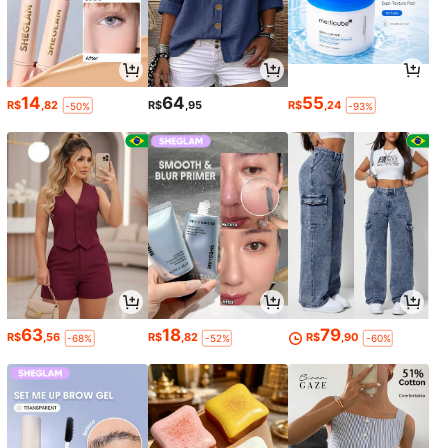
14
64
55
R$
,82
R$
,95
R$
,24
-50%
-93%
63
18
79
R$
,56
R$
,82
R$
,90
-68%
-52%
-60%