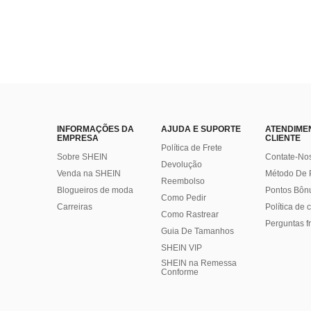
INFORMAÇÕES DA
AJUDA E SUPORTE
ATENDIME
EMPRESA
CLIENTE
Política de Frete
Sobre SHEIN
Contate-No
Devolução
Venda na SHEIN
Método De
Reembolso
Blogueiros de moda
Pontos Bôn
Como Pedir
Carreiras
Política de
Como Rastrear
Perguntas f
Guia De Tamanhos
SHEIN VIP
SHEIN na Remessa
Conforme