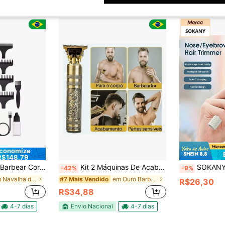
conomize
R$148,79
onal Recarregável para Barba, Cabelo, Bigode, Pezinho e Fade
Kit 2 Máquinas De Acabamento Profissional Vintage Barbeador Cabelo Estilo DRAGÃO!
SOKANY Aparador de Pelos do Nariz Elétrico Portátil, Carregamento Tipo-C, Visor LED. Lâmina de 
-42%
-9%
em Navalha de lâmina Barbeadores elétricos e acess
em Ouro Barbeadores elétricos e acessórios
#7 Mais Vendido
R$26,30
R$34,88
4-7 dias
Envio Nacional
4-7 dias