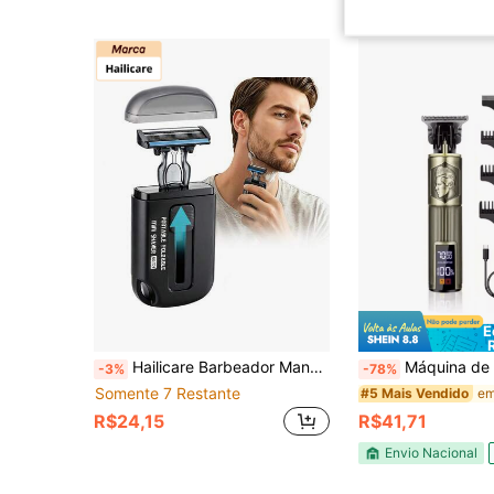
E
Hailicare Barbeador Manual Leve Masculino, Cabeça de Lâmina Deslizante Retrátil, Cabeça de Lâmina Substituível, Ferramenta de Barbear Amigável à Pele, Portátil e Compacto para Viagens e Esportes ao Ar Livre
Máquina de Barbear Corte Acabamento Elétrico Trimmer Profissi
-3%
-78%
Somente 7 Restante
#5 Mais Vendido
R$24,15
R$41,71
Envio Nacional