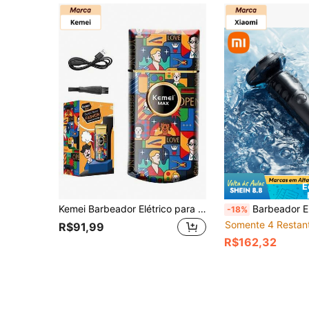
E
Kemei Barbeador Elétrico para Homens, Aparador de Barba, Barbeador Elétrico Sem Fio, Compacto e Portátil, Um Essencial de Viagem, Adequado para Aparar Cabelo da Cabeça e Facial, Para Uso Doméstico Diário, Recarregável via USB
Barbeador Elétrico Mi Home Xiaomi S101, Aparador Elétrico, Design Totalmente à Prova d'Água, Uso a Seco e Molhado, Bateria Embutida de 700mAh, Carregamento Rápido, Lo
-18%
Somente 4 Restan
R$91,99
R$162,32