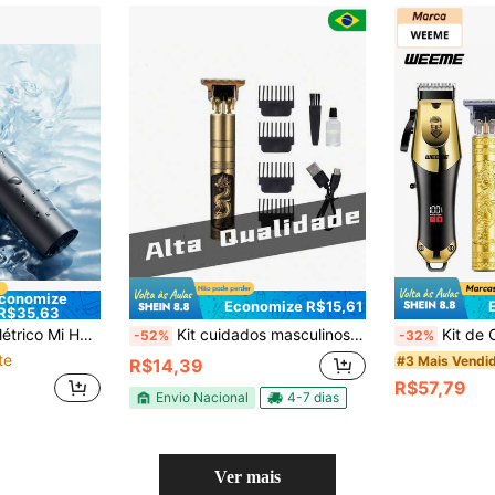
conomize
Economize R$15,61
R$35,63
nga Duração, Estrutura de Anel Duplo com 18 Lâminas, Presente Ideal para Feriados. Barbeador Elétrico Mi Home S101, Azul Meia-Noite, Edição Regular
Kit cuidados masculinos - Barbeador e aparador de pelos Maquina cortar cabelo
Kit de Cuidados Profissionais WEEME para Homens: 4 Peças/3 Peças/2 Peças/1 Peça: Máquina de C
-52%
-32%
te
#3 Mais Vendi
R$14,39
R$57,79
Envio Nacional
4-7 dias
Ver mais