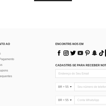
NTO AO
ENCONTRE-NOS EM
s
 Pagamento
us
CADASTRE-SE PARA RECEBER NOTÍ
 cupons
requentes
BR + 55
BR + 55