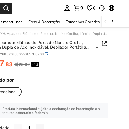
0
0
ar. Press Enter to select.
s masculinas
Casa & Decoração
Tamanhos Grandes
Joias e acessó
AXH. Aparador Elétrico de Pelos do Nariz e Orelha, Lâmina Dupla de Aço Inoxidável, Depilador Portátil a Bateria Indolor
parador Elétrico de Pelos do Nariz e Orelha,
 Dupla de Aço Inoxidável, Depilador Portátil a
a Indolor
b260328150855382700780
7
,83
R$28,99
-4%
ICE AND AVAILABILITY
do por
rnacional
Produto Internacional sujeito à declaração de importação e a
tributos estaduais e federais.
idade: