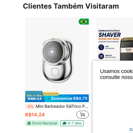
Clientes Também Visitaram
Usamos cookie
consulte nos
Economize R$0,75
Econo
Mini Barbeador EléTrico PortáTil A Prova D'¡Gua TIPO-C Aparador De Barba De Bolso
Barbeador Elétrico Shaver Profissional Sem Fio Aparador de Barba Recarregável USB Cort
-5%
-28%
Últimos 3 dias
#9 Mais Vendido
R$14,24
R$64,80
Envio Nacional
4-7 dias
Envio Nacional
C