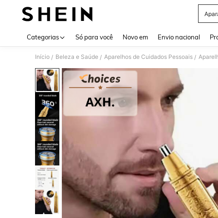
Apar
Use up 
Categorias
Só para você
Novo em
Envio nacional
Pr
Início
Beleza e Saúde
Aparelhos de Cuidados Pessoais
Aparel
/
/
/