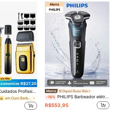
Economize R$27,20
ortar Cabelo Elétrica, Aparador de Barba T-Blade, Barbeador Elétrico e Aparador de Pelos do Nariz | Design Sem Fio Recarregável por USB | Conjunto Completo de Corte de Cabelo em Casa | Design Elegante Dourado
Digital Home Hub
PHILIPS Barbeador elétrico S5832: Corpo totalmente à prova d'água, lâminas de aço inoxidável, cabeça de corte flexível 360°, bateria de longa duração, potência adaptável, uso em pele seca e molhada, carregamento USB.
-16%
em Ouro Barbeadores elétricos e acessórios
do
R$553,95