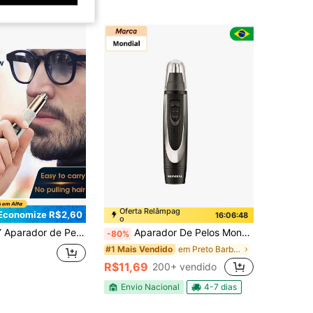
Oferta Relâmpag
Economize R$2,60
16:06:47
o
Aço Inoxidável, Destacável e Lavável. Compacto e Portátil, Longa Duração da Bateria. Adequado para Pelos do Nariz, Sobrancelhas, Pelos da Orelha. Unissex, Design Minimalista e Elegante.
Aparador De Pelos Mondial Classic Tr-01 Bivolt 0,8w
-80%
em Preto Barbeadores elétricos e acessórios
#1 Mais Vendido
R$11,69
200+ vendido
Envio Nacional
4-7 dias