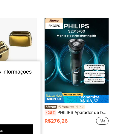
4,80
195
6.3K
4,80
195
6.3K
4,80
195
6.3K
4,80
195
6.3K
s informações
Economize
Economize R$7,18
R$108,57
trico KM-TX10/KM-T228, Acessórios de Lâmina de Barbeador, Lâmina de Aparador de Barba e Peças de Reposição Original da Folha
Virtulexa Hub
PHILIPS Aparador de barba S2315/00 com aparador de costeletas, recarregável via USB, para uso masculino, ideal para pele seca e molhada, totalmente lavável, reduz a irritação e é suave para peles sensíveis. Presente perfeito para namorado ou pai, verde escuro.
-28%
R$276,26
es