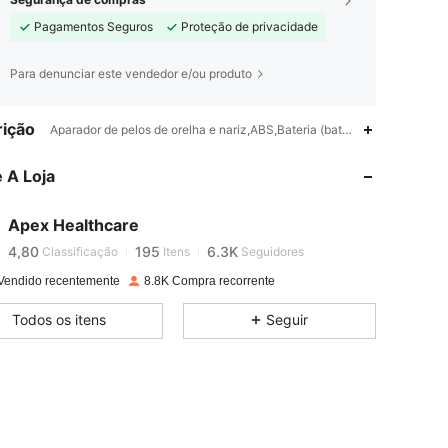
Pagamentos Seguros
Proteção de privacidade
Para denunciar este vendedor e/ou produto
ição
Aparador de pelos de orelha e nariz,ABS,Bateria (bateria recarregável)
4,80
195
6.3K
 A Loja
4,80
195
6.3K
Apex Healthcare
4,80
195
6.3K
Classificação
Itens
Seguidores
Vendido recentemente
8.8K Compra recorrente
4,80
195
6.3K
Todos os itens
Seguir
4,80
195
6.3K
4,80
195
6.3K