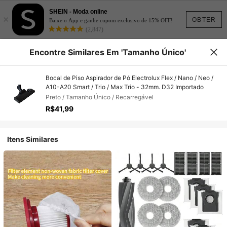
SHEIN - Moda online
×
OBTER
Baixe o App e ganhe cupom exclusivo de 15% OFF!
(2,847)
Encontre Similares Em 'Tamanho Único'
Bocal de Piso Aspirador de Pó Electrolux Flex / Nano / Neo /
A10-A20 Smart / Trio / Max Trio - 32mm. D32 Importado
Preto / Tamanho Único / Recarregável
R$41,99
Itens Similares