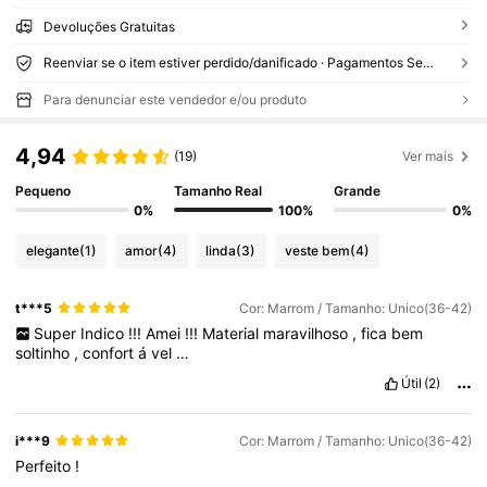
Devoluções Gratuitas
Reenviar se o item estiver perdido/danificado · Pagamentos Seguros · Proteção de privacidade
Para denunciar este vendedor e/ou produto
4,94
(19)
Ver mais
Pequeno
Tamanho Real
Grande
0%
100%
0%
elegante
(1)
amor
(4)
linda
(3)
veste bem
(4)
t***5
Cor: Marrom / Tamanho: Unico(36-42)
Super
Indico
!!!
Amei
!!!
Material
maravilhoso
,
fica
bem
soltinho
,
confort
á
vel
…
Útil
(2)
i***9
Cor: Marrom / Tamanho: Unico(36-42)
Perfeito
!