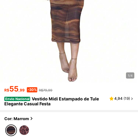
1/4
55
-30%
R$
,99
R$79,99
Vestido Mídi Estampado de Tule
4,94
(
19
)
Envio Nacional
Elegante Casual Festa
Cor: Marrom