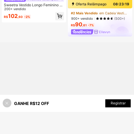
Oferta Relâmpago
08:23:18
Sweetra Vestido Longo Feminino Ti
e Dye Verão Ombré com Cintura Em
200+ vendido
#2 Mais Vendido
em Cadeia Vestidos Femininos
pire, Gola Plissada e Bainha Sereia
102
R$
,60
-2%
em Tela
900+ vendido
(500+)
90
R$
,61
-7%
Ellevyn
GANHE R$12 OFF
ADICIONAR AO CARRINHO
Registrar
30% OFF!