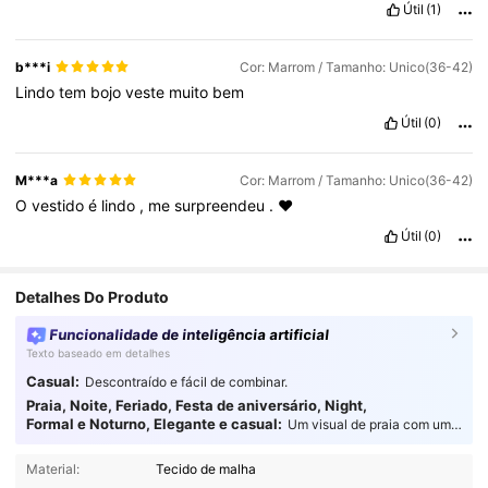
Útil
(1)
b***i
Cor: Marrom / Tamanho: Unico(36-42)
Lindo
tem
bojo
veste
muito
bem
Útil
(0)
M***a
Cor: Marrom / Tamanho: Unico(36-42)
O
vestido
é
lindo
,
me
surpreendeu
.
❤️
Útil
(0)
Detalhes Do Produto
Funcionalidade de inteligência artificial
Texto baseado em detalhes
Casual:
Descontraído e fácil de combinar.
Praia, Noite, Feriado, Festa de aniversário, Night,
Formal e Noturno, Elegante e casual:
Um visual de praia com um
charme descontraído.
88 Seguidores
4,82
Material:
Tecido de malha