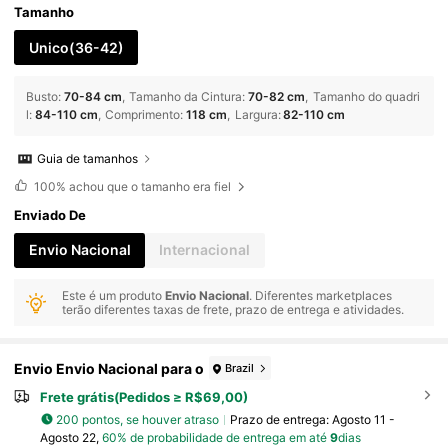
Tamanho
Unico(36-42)
Busto
:
70-84 cm
Tamanho da Cintura
:
70-82 cm
Tamanho do quadri
l
:
84-110 cm
Comprimento
:
118 cm
Largura
:
82-110 cm
Guia de tamanhos
100%
achou que o tamanho era fiel
Enviado De
Envio Nacional
Internacional
Este é um produto
Envio Nacional
. Diferentes marketplaces
terão diferentes taxas de frete, prazo de entrega e atividades.
Envio Envio Nacional para o
Brazil
Frete grátis(Pedidos ≥ R$69,00)
200 pontos, se houver atraso
Prazo de entrega:
Agosto 11 -
Agosto 22,
60% de probabilidade de entrega em até
9
dias