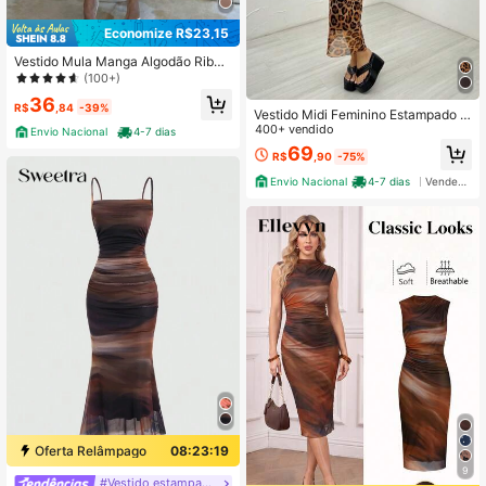
Economize R$23,15
Vestido Mula Manga Algodão Riban
a Algodão
(100+)
36
R$
,84
-39%
Vestido Midi Feminino Estampado d
e Oncinha Elegante Alça Fina Drap
400+ vendido
Envio Nacional
4-7 dias
eado nas laterais Disfarça Barriga e
69
R$
,90
-75%
Modela o Corpo Moda Verão Moda
Boho Chic
Envio Nacional
4-7 dias
Vendedor Indicado
Oferta Relâmpago
08:23:18
9
#Vestido estampado