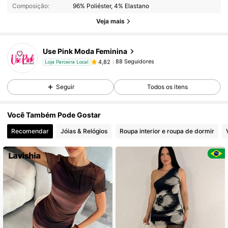
88 Seguidores
4,82
Composição:
96% Poliéster, 4% Elastano
88 Seguidores
4,82
Veja mais
88 Seguidores
4,82
Use Pink Moda Feminina
88 Seguidores
4,82
Loja Parceira Local
d***s
seguido
1 dia atrás
88 Seguidores
4,82
Seguir
Todos os itens
88 Seguidores
4,82
88 Seguidores
4,82
Você Também Pode Gostar
88 Seguidores
4,82
Recomendar
Jóias & Relógios
Roupa interior e roupa de dormir
88 Seguidores
4,82
88 Seguidores
4,82