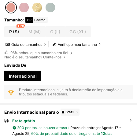
Tamanho
:
BR
Padrão
1 left
P
(S)
M
(M)
G
(L)
GG
(XL)
Guia de tamanhos
Verifique meu tamanho
96%
achou que o tamanho era fiel
Não é o seu tamanho? Conte-nos
Enviado De
Internacional
Produto Internacional sujeito à declaração de importação e a
tributos estaduais e federais.
Envio Internacional para o
Brazil
Frete grátis
200 pontos, se houver atraso
Prazo de entrega:
Agosto 17 -
Agosto 25,
60% de probabilidade de entrega em até
12
dias