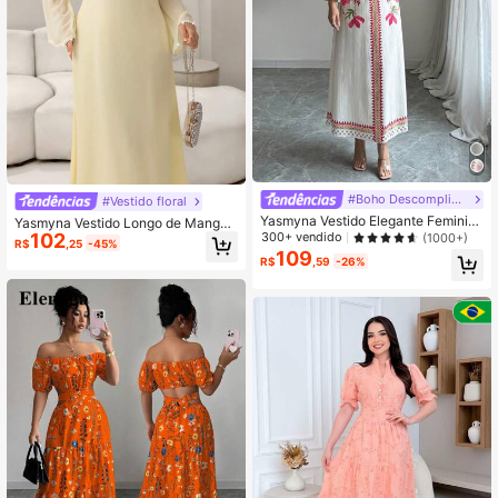
#Boho Descomplicado
#Vestido floral
Yasmyna Vestido Elegante Feminin
Yasmyna Vestido Longo de Manga
o com Estampa Floral e Manga Sino
102
300+ vendido
Comprida com Laço na Cintura, Esti
(1000+)
R$
,25
-45%
lo Árabe Elegante, Chiffon Floral co
109
R$
,59
-26%
m Renda, Primavera/Verão, Amarelo