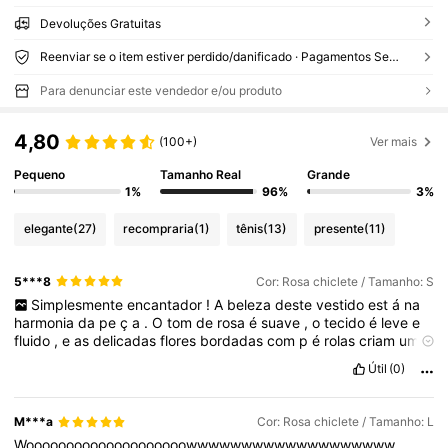
Devoluções Gratuitas
Reenviar se o item estiver perdido/danificado · Pagamentos Seguros · Proteção de privacidade
Para denunciar este vendedor e/ou produto
4,80
(100+)
Ver mais
Pequeno
Tamanho Real
Grande
1%
96%
3%
elegante
(27)
recompraria
(1)
tênis
(13)
presente
(11)
5***8
Cor: Rosa chiclete / Tamanho: S
Simplesmente
encantador
!
A
beleza
deste
vestido
est
á
na
harmonia
da
pe
ç
a
.
O
tom
de
rosa
é
suave
,
o
tecido
é
leve
e
fluido
,
e
as
delicadas
flores
bordadas
com
p
é
rolas
criam
um
ar
rom
â
ntico
na
medida
certa
,
sem
excessos
.
O
acabamento
Útil
(0)
floral
nas
mangas
e
no
decote
faz
toda
a
diferen
ç
a
.
Fiquei
apaixonada
e
muito
satisfeita
com
a
compra
!
M***a
Cor: Rosa chiclete / Tamanho: L
Woooooooooooooooooooowwwwwwwwwwwwwwwwwww