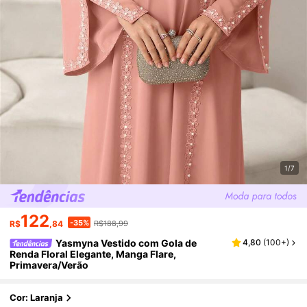
1/7
122
-35%
R$
,84
R$188,99
Yasmyna Vestido com Gola de
4,80
(
100+
)
Renda Floral Elegante, Manga Flare,
Primavera/Verão
Cor: Laranja