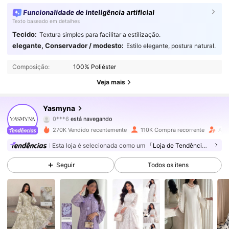
Funcionalidade de inteligência artificial
Texto baseado em detalhes
Tecido:
Textura simples para facilitar a estilização.
133K Seguidores
4,83
elegante, Conservador / modesto:
Estilo elegante, postura natural.
Composição:
100% Poliéster
133K Seguidores
4,83
Veja mais
133K Seguidores
4,83
Yasmyna
133K Seguidores
4,83
270K Vendido recentemente
110K Compra recorrente
Aum
133K Seguidores
4,83
Esta loja é selecionada como um
「Loja de Tendências」
Seguir
Todos os itens
133K Seguidores
4,83
133K Seguidores
4,83
133K Seguidores
4,83