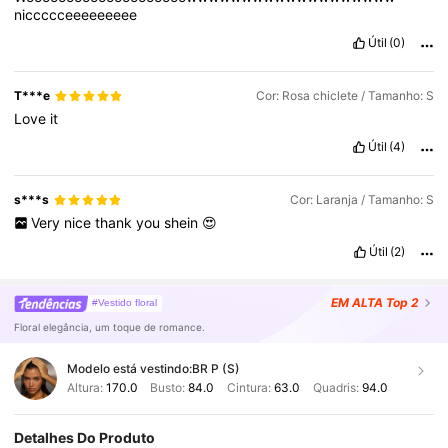
niccccceeeeeeeee
Útil
(0)
T***e
Cor: Rosa chiclete / Tamanho: S
Love
it
Útil
(4)
s***s
Cor: Laranja / Tamanho: S
Very
nice
thank
you
shein
😍
Útil
(2)
EM ALTA
Top 2
#Vestido floral
Floral elegância, um toque de romance.
Modelo está vestindo:
BR P (S)
Altura:
170.0
Busto:
84.0
Cintura:
63.0
Quadris:
94.0
Detalhes Do Produto