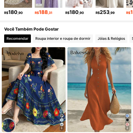
133K Seguidores
4,83
180
188
180
253
R$
,90
R$
,31
R$
,90
R$
,99
R$
133K Seguidores
4,83
Você Também Pode Gostar
Recomendar
Roupa interior e roupa de dormir
Jóias & Relógios
133K Seguidores
4,83
8
4