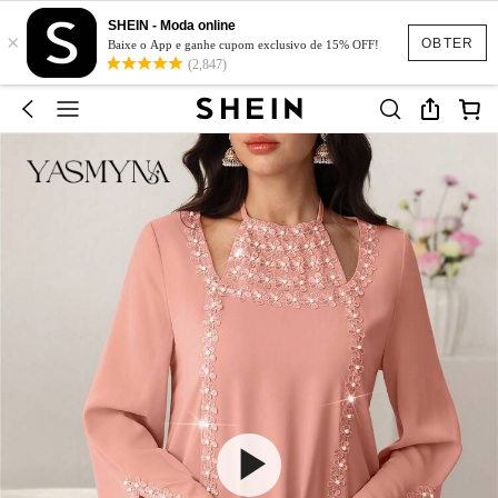
SHEIN - Moda online
×
OBTER
Baixe o App e ganhe cupom exclusivo de 15% OFF!
(2,847)