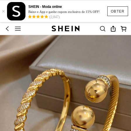
SHEIN - Moda online
×
OBTER
Baixe o App e ganhe cupom exclusivo de 15% OFF!
(2,847)