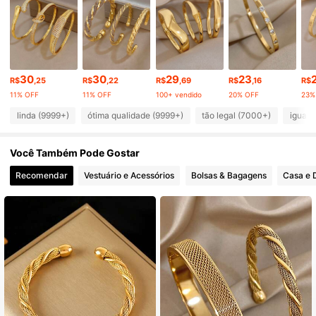
168K Seguidores
4,92
168K Seguidores
4,92
30
30
29
23
R$
,25
R$
,22
R$
,69
R$
,16
R$
11% OFF
11% OFF
100+ vendido
20% OFF
23%
168K Seguidores
4,92
linda (9999+)
ótima qualidade (9999+)
tão legal (7000+)
igual 
Você Também Pode Gostar
168K Seguidores
4,92
Recomendar
Vestuário e Acessórios
Bolsas & Bagagens
Casa e 
168K Seguidores
4,92
168K Seguidores
4,92
168K Seguidores
4,92