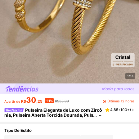
1/14
30
-11%
Últimas 12 horas
R$
,25
R$33,99
Apartir de
Pulseira Elegante de Luxo com Zircô
4,85
(
100+
)
nia, Pulseira Aberta Torcida Dourada, Puls
eira de Aço Inoxidável Empilhável para M
ulheres, Adequada para Uso Diário, Festa, Nat
al, Halloween, Aniversário e Outras Ocasiões,
Tipo De Estilo
Conjunto de Presente