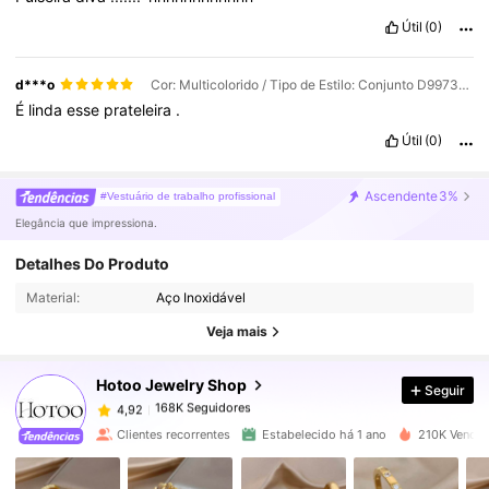
Útil
(0)
d***o
Cor: Multicolorido / Tipo de Estilo: Conjunto D997394B-D997485B
É
linda
esse
prateleira
.
Útil
(0)
Ascendente
3%
#Vestuário de trabalho profissional
Elegância que impressiona.
168K Seguidores
4,92
Detalhes Do Produto
Material:
Aço Inoxidável
168K Seguidores
4,92
Veja mais
Hotoo Jewelry Shop
Seguir
168K Seguidores
4,92
a***a
pago
1 dia atrás
Clientes recorrentes
Estabelecido há 1 ano
210K Vendid
168K Seguidores
4,92