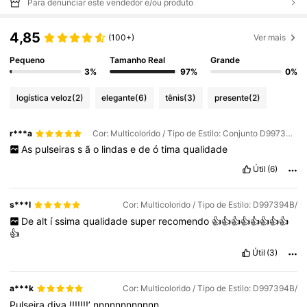
Para denunciar este vendedor e/ou produto
4,85
(100+)
Ver mais
Pequeno
Tamanho Real
Grande
3%
97%
0%
logística veloz
(2)
elegante
(6)
tênis
(3)
presente
(2)
r***a
Cor: Multicolorido / Tipo de Estilo: Conjunto D997394B-D997485B
As
pulseiras
s
ã
o
lindas
e
de
ó
tima
qualidade
Útil
(6)
s***l
Cor: Multicolorido / Tipo de Estilo: D997394B/
De
alt
í
ssima
qualidade
super
recomendo
👍👍👍👍👍👍👍👍
👍
Útil
(3)
a***k
Cor: Multicolorido / Tipo de Estilo: D997394B/
Pulseira
diva
!!!!!!!’
nnnnnnnnnnnn