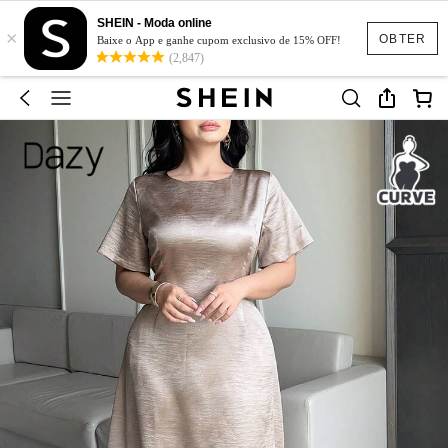
SHEIN - Moda online
×
OBTER
Baixe o App e ganhe cupom exclusivo de 15% OFF!
(2,847)