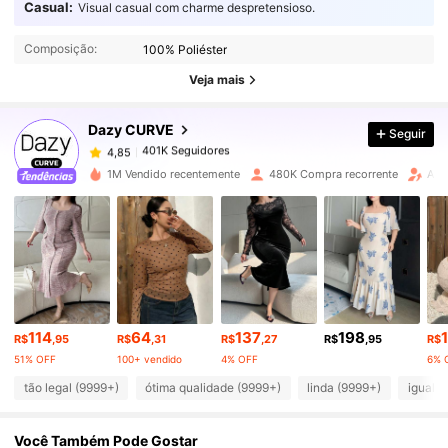
Casual:
Visual casual com charme despretensioso.
401K Seguidores
4,85
Composição:
100% Poliéster
401K Seguidores
4,85
Veja mais
Dazy CURVE
Seguir
401K Seguidores
4,85
c***2
pago
1 dia atrás
1M Vendido recentemente
480K Compra recorrente
Aum
401K Seguidores
4,85
401K Seguidores
4,85
401K Seguidores
4,85
114
64
137
198
R$
,95
R$
,31
R$
,27
R$
,95
R$
51% OFF
100+ vendido
4% OFF
6% 
401K Seguidores
4,85
tão legal (9999+)
ótima qualidade (9999+)
linda (9999+)
igual a
Você Também Pode Gostar
401K Seguidores
4,85