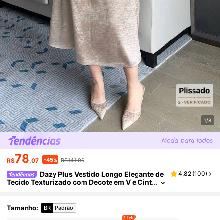
1/8
78
-45%
R$
,07
R$141,95
Dazy Plus Vestido Longo Elegante de
4,82
(
100
)
Tecido Texturizado com Decote em V e Cint
ura Marcada para Mulheres Plus Size, Vesti
do de Verão Primavera
Tamanho
:
BR
Padrão
1 left