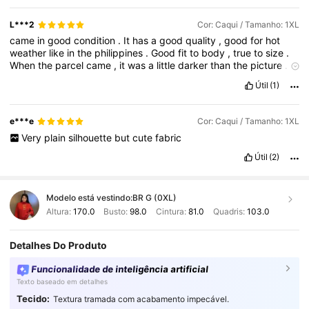
L***2
Cor: Caqui / Tamanho: 1XL
came
in
good
condition
.
It
has
a
good
quality
,
good
for
hot
weather
like
in
the
philippines
.
Good
fit
to
body
,
true
to
size
.
When
the
parcel
came
,
it
was
a
little
darker
than
the
picture
.
No
smell
for
the
clothing
.
all
in
all
good
item
👏
Útil
(1)
e***e
Cor: Caqui / Tamanho: 1XL
Very
plain
silhouette
but
cute
fabric
Útil
(2)
Modelo está vestindo:
BR G (0XL)
Altura:
170.0
Busto:
98.0
Cintura:
81.0
Quadris:
103.0
Detalhes Do Produto
Funcionalidade de inteligência artificial
Texto baseado em detalhes
Tecido:
Textura tramada com acabamento impecável.