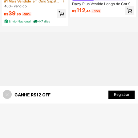
sico Casual Confortável Enfeite Ele
#1 Mais Vendido
em Ouro Sapatos Mocassins Femininos
Dazy Plus Vestido Longo de Cor Sól
gante
400+ vendido
ida com Decote em V, Manga Lante
112
R$
,44
-35%
rna e Cintura Marcada para Encontr
39
R$
,90
-56%
os e Festas, Plus Size, Primavera, O
utono, Verão
Envio Nacional
4-7 dias
GANHE R$12 OFF
Registrar
45% OFF!
ADICIONAR AO CARRINHO