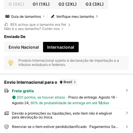
G
(0XL)
G1
(1XL)
G2
(2XL)
G3
(3XL)
Guia de tamanhos
Verifique meu tamanho
95%
achou que o tamanho era fiel
Não é o seu tamanho? Conte-nos
Enviado De
Envio Nacional
Internacional
Produto Internacional sujeito à declaração de importação e a
tributos estaduais e federais.
Envio Internacional para o
Brazil
Frete grátis
200 pontos, se houver atraso
Prazo de entrega:
Agosto 16 -
Agosto 24,
60% de probabilidade de entrega em até
12
dias
Devido a promoções ou liquidações, este item não é elegível
para devolução ou troca.
Reenviar se o item estiver perdido/danificado · Pagamentos Seguros · Proteção de privacidade