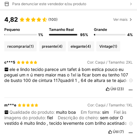
Para denunciar este vendedor e/ou produto
4,82
(100)
Ver mais
Pequeno
Tamanho Real
Grande
1%
95%
4%
recompraria
(1)
presente
(4)
elegante
(4)
Vintage
(1)
c***5
Cor: Caqui / Tamanho: 2XL
ele
e
lindo
tecido
parece
um
tafet
á
bom
estica
pouco
eu
peguei
um
n
ú
mero
maior
mas
o
1xl
ia
ficar
bom
eu
tenho
107
de
busto
100
de
cintura
117quadril
1
,
64
de
altura
se
te
ajudei
curte
por
favor
ele
e
bem
brilhoso
vai
bem
em
festa
Útil
(23)
m***e
Cor: Caqui / Tamanho: 1XL
Qualidade do produto:
muito
boa
Em forma:
sim
Fiel às
imagens do produto:
fiel
Descrição do cheiro:
sem
odor
O
vestido
é
muito
lindo
,
tecido
levemente
com
brilho
acetinado
.
Útil
(7)