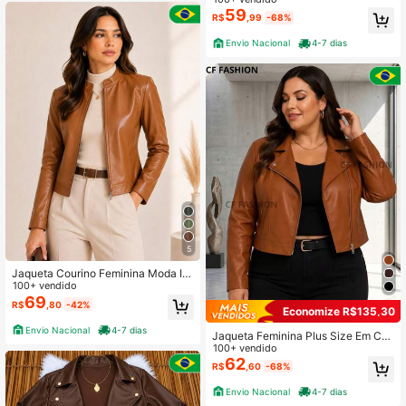
59
R$
,99
-68%
Envio Nacional
4-7 dias
5
Jaqueta Courino Feminina Moda In
verno Clássica Elegante Zíper Core
100+ vendido
s
69
R$
,80
-42%
Economize R$135,30
Envio Nacional
4-7 dias
Jaqueta Feminina Plus Size Em Co
urinho/Couro Sintético G1 ao G3 Co
100+ vendido
m Zíper Moda Tendencia Blogueira
62
R$
,60
-68%
Inverno
Envio Nacional
4-7 dias