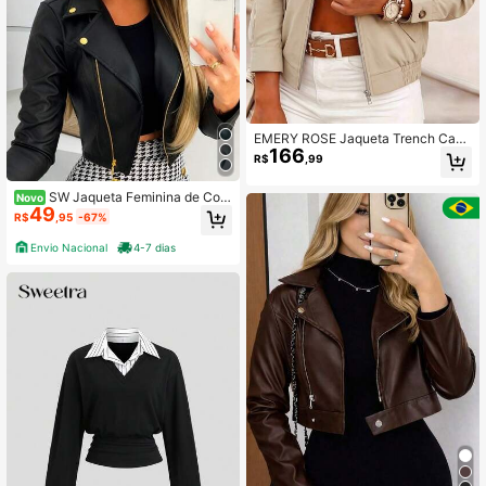
EMERY ROSE Jaqueta Trench Casu
166
al Versátil de Cor Sólida com Zíper
R$
,99
para Viagens Diárias Feminina
SW Jaqueta Feminina de Cour
Novo
49
ino motoqueira casual inverno 2026
R$
,95
-67%
Envio Nacional
4-7 dias