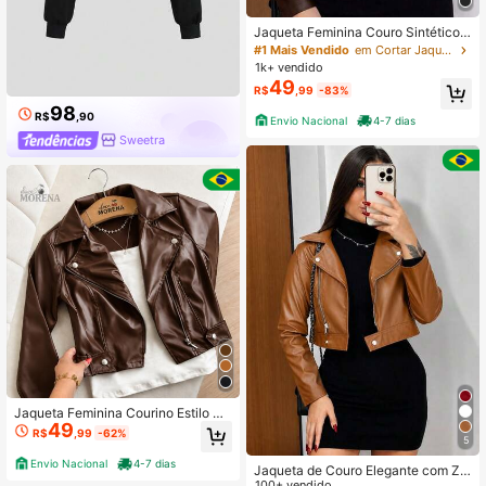
Jaqueta Feminina Couro Sintético
Biker Motoqueira Com Ziper Botões
#1 Mais Vendido
em Cortar Jaquetas femininas
Elegante Moderna Inverno Outono
1k+ vendido
São João
49
R$
,99
-83%
98
R$
,90
Envio Nacional
4-7 dias
Sweetra
Jaqueta Feminina Courino Estilo Gri
49
nga – Look Elegante Blogueira Mod
R$
,99
-62%
5
a 2026
Envio Nacional
4-7 dias
Jaqueta de Couro Elegante com Zíp
er e Botão
100+ vendido