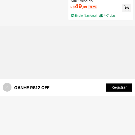
urino Outono Inverno
500+ vendido
49
R$
,99
-37%
Envio Nacional
4-7 dias
GANHE R$12 OFF
ADICIONAR AO CARRINHO
Registrar
62% OFF!