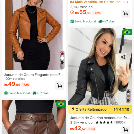
stilo Motoqueira com Zíper e Botõe
#4 Mais Vendido
em Cortar Jaquetas femininas
s – Moderna e Elegante, Moda São
3,2k+ vendido
João 2026
55
R$
,99
-72%
Envio Nacional
4-7 dias
5
Jaqueta de Couro Elegante com Zíp
er e Botão
100+ vendido
49
R$
,99
-72%
Envio Nacional
4-7 dias
Oferta Relâmpago
14:44:10
Jaqueta de Courino motoqueira fem
inina Festa junina
2,5k+ vendido
(1000+)
42
R$
,52
-68%