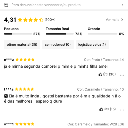
Para denunciar este vendedor e/ou produto
4,31
(100+)
Ver mais
Pequeno
Tamanho Real
Grande
27%
73%
0%
ótimo material
(35)
sem odores
(10)
logística veloz
(1)
n***z
Cor: Preto / Tamanho: 44
ja
e
minha
segunda
comprei
p
mim
e
p
minha
filha
amei
Útil
(30)
t***a
Cor: Caramelo / Tamanho: 40
Ela
é
muito
linda
,
gostei
bastante
por
é
m
a
qualidade
n
ã
o
é
das
melhores
,
espero
q
dure
Útil
(15)
v***1
Cor: Caramelo / Tamanho: W28 L36