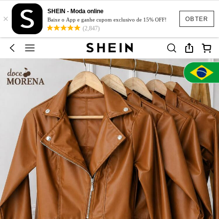
SHEIN - Moda online
×
OBTER
Baixe o App e ganhe cupom exclusivo de 15% OFF!
(2,847)