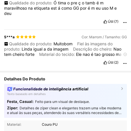
Qualidade do produto:
Ó
tima
o
pre
ç
o
tamb
é
m
maravilhoso
na
etiqueta
est
á
como
GG
por
é
m
eu
uso
M
e
deu
Útil
(7)
5***a
Cor: Marrom / Tamanho: GG
Qualidade do produto:
Muitobom
Fiel às imagens do
produto:
Linda
igual
a
da
imagem
Descrição do cheiro:
Nao
tem
cheiro
forte
Material do tecido:
Ele
nao
é
tao
grosso
mas
veste
muito
bem
Útil
(2)
Detalhes Do Produto
Funcionalidade de inteligência artificial
Texto baseado em detalhes
Festa, Casual:
Feito para um visual de destaque.
Zíper:
Detalhes de zíper clean e elegantes trazem uma vibe moderna
e atual às suas peças, atendendo às suas versáteis necessidades de
estilo.
2.4K Seguidores
4,23
Material:
Couro PU