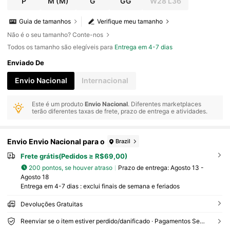
P
M
(M)
G
GG
W28 L36
Guia de tamanhos
Verifique meu tamanho
Não é o seu tamanho? Conte-nos
Todos os tamanho são elegíveis para
Entrega em 4-7 dias
Enviado De
Envio Nacional
Internacional
Este é um produto
Envio Nacional
. Diferentes marketplaces
terão diferentes taxas de frete, prazo de entrega e atividades.
Envio Envio Nacional para o
Brazil
Frete grátis(Pedidos ≥ R$69,00)
200 pontos, se houver atraso
Prazo de entrega:
Agosto 13 -
Agosto 18
Entrega em 4-7 dias : exclui finais de semana e feriados
Devoluções Gratuitas
Reenviar se o item estiver perdido/danificado · Pagamentos Seguros · Proteção de privacidade