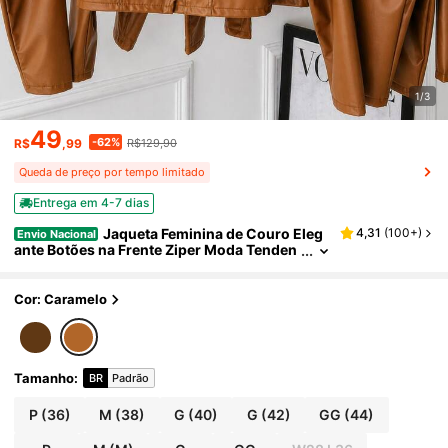
1/3
49
-62%
R$
,99
R$129,90
Queda de preço por tempo limitado
Entrega em 4-7 dias
Jaqueta Feminina de Couro Eleg
4,31
(
100+
)
Envio Nacional
ante Botões na Frente Ziper Moda Tenden
cia Inverno Chic
Cor: Caramelo
Tamanho
:
BR
Padrão
P
(36)
M
(38)
G
(40)
G
(42)
GG
(44)