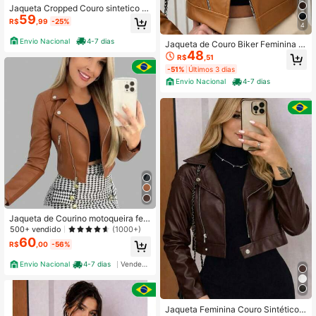
Jaqueta Cropped Couro sintetico F
59
eminina Gola Alta Botão Forrado M
R$
,99
-25%
4
oda Inverno Premium Fofo Casual e
legante Couro PU Botão jaqueta Fo
Envio Nacional
4-7 dias
Jaqueta de Couro Biker Feminina C
rmal e Noturno outono inverno
48
urta Elegante Botão Zíper Elegante
R$
,51
Versátil Chic Inverno Outono
-51%
Últimos 3 dias
Envio Nacional
4-7 dias
Jaqueta de Courino motoqueira fem
inina Festa junina
500+ vendido
(1000+)
60
R$
,00
-56%
Envio Nacional
4-7 dias
Vendedor Indicado
Jaqueta Feminina Couro Sintético E