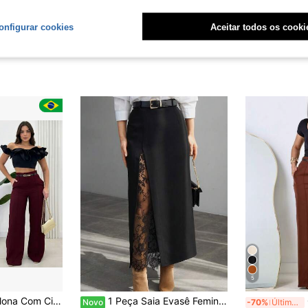
onfigurar cookies
Aceitar todos os cooki
5
to Alfaiataria feminina
1 Peça Saia Evasê Feminina em Tecido Liso Tecido Elegante com Renda, Uso Escritório Primavera/Verão (Cinto é Apenas para Exibição)
Novo
-70%
Últimos 2 dias