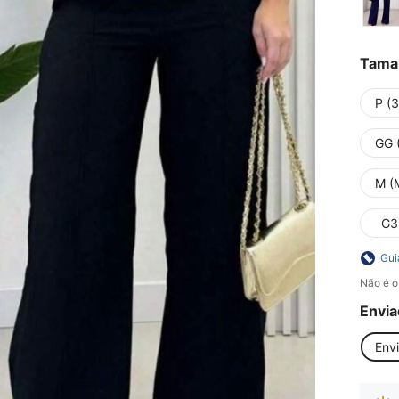
Tama
P (
GG 
M (
G3
Gui
Não é o
Envia
Env