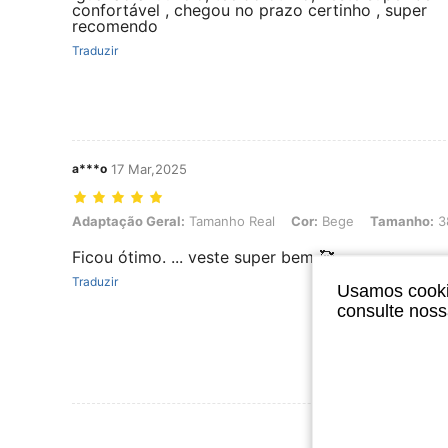
confortável , chegou no prazo certinho , super
recomendo
Traduzir
a***o
17 Mar,2025
Adaptação Geral: Tamanho Real, Cor: Bege, Tamanho: 38
Adaptação Geral:
Tamanho Real
Cor:
Bege
Tamanho:
3
Ficou ótimo. ... veste super bem 🥰
Traduzir
Usamos cookie
consulte nos
Ver Mais Ava