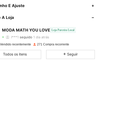
4,72
63
1.1K
nho E Ajuste
4,72
63
1.1K
 A Loja
4,72
63
1.1K
MODA MATH YOU LOVE
Loja Parceira Local
l***1
seguido
1 dia atrás
4,72
63
1.1K
Classificação
Itens
Seguidores
 Vendido recentemente
271 Compra recorrente
4,72
63
1.1K
Todos os itens
Seguir
4,72
63
1.1K
4,72
63
1.1K
4,72
63
1.1K
4,72
63
1.1K
Cor: Bege, Tamanho: 40
4,72
63
1.1K