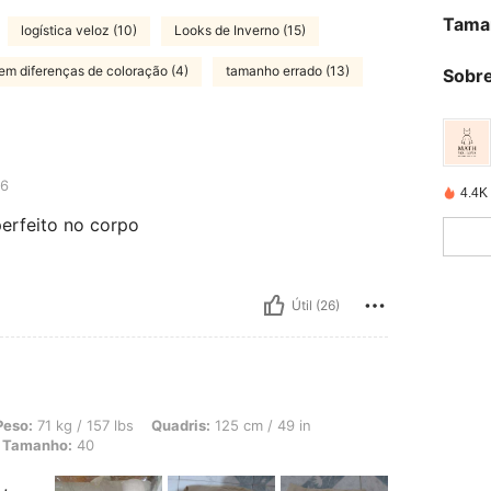
Tama
logística veloz (10)
Looks de Inverno (15)
em diferenças de coloração (4)
tamanho errado (13)
Sobre
6
4.4K
erfeito no corpo
Útil (26)
 157 lbs, Quadris: 125 cm / 49 in, Cintura: 81 cm / 32 in, Busto: 101 cm / 40 in, 
Peso:
71 kg / 157 lbs
Quadris:
125 cm / 49 in
Tamanho:
40
,