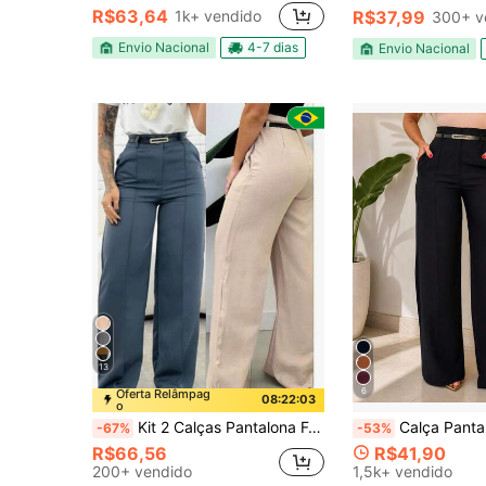
R$63,64
1k+ vendido
R$37,99
300+ v
Envio Nacional
4-7 dias
Envio Nacional
13
6
Oferta Relâmpag
08:22:02
o
Kit 2 Calças Pantalona Feminina Alfaiataria Com cinto Inverno/Verão tendencia 2026
Calça Pantalona Feminina Elegante Alfa
-67%
-53%
R$66,56
R$41,90
200+ vendido
1,5k+ vendido