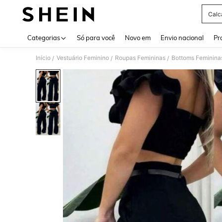
Calca
Use up 
Categorias
Só para você
Novo em
Envio nacional
Pr
Início
Vestuário Feminino
Roupas Femininas
Bottoms Feminina
/
/
/