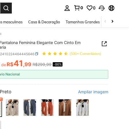
0
0
ar. Press Enter to select.
s masculinas
Casa & Decoração
Tamanhos Grandes
Joias e acessó
a
Pantalona Feminina Elegante Com Cinto Em
aria
z2410224464445646
(500+ Comentários)
41
R$
,99
R$299,99
r de
-86%
ICE AND AVAILABILITY
vio Nacional
Preto
Ampliar imagem