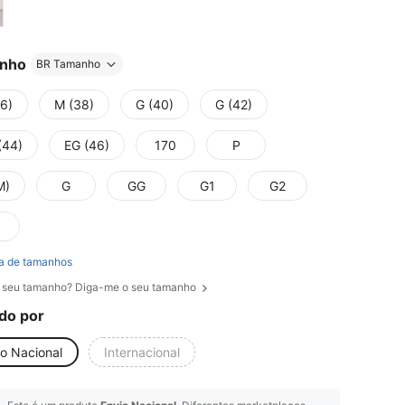
nho
BR Tamanho
36)
M (38)
G (40)
G (42)
(44)
EG (46)
170
P
M)
G
GG
G1
G2
a de tamanhos
 seu tamanho? Diga-me o seu tamanho
do por
io Nacional
Internacional