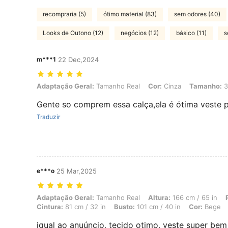
recompraria (5)
ótimo material (83)
sem odores (40)
Looks de Outono (12)
negócios (12)
básico (11)
s
m***1
22 Dec,2024
Adaptação Geral: Tamanho Real, Cor: Cinza, Tamanho: 36
Adaptação Geral:
Tamanho Real
Cor:
Cinza
Tamanho:
3
Gente so comprem essa calça,ela é ótima veste p
Traduzir
e***o
25 Mar,2025
Adaptação Geral: Tamanho Real, Altura: 166 cm / 65 in, Peso: 71 kg /
Adaptação Geral:
Tamanho Real
Altura:
166 cm / 65 in
Cintura:
81 cm / 32 in
Busto:
101 cm / 40 in
Cor:
Bege
igual ao anuúncio, tecido otimo, veste super bem 