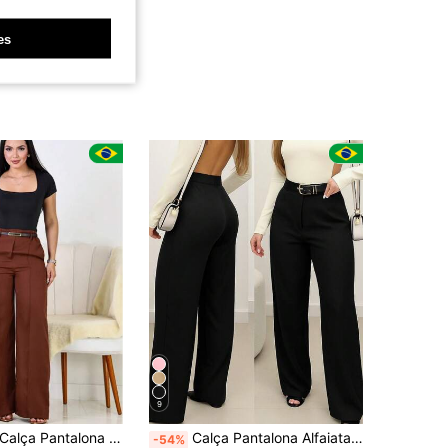
es
9
em Poliéster Calças Femininas
#1 Mais Vendido
Calça Pantalona Feminina Social Alfaiataria Elegante C/ Cinto
Calça Pantalona Alfaiataria Com Cinto Moda 2025
-54%
(1000+)