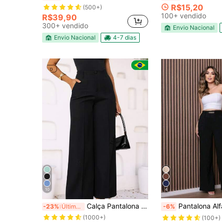
R$15,20
(500+)
100+ vendido
R$39,90
300+ vendido
Envio Nacional
Envio Nacional
4-7 dias
10
4
Calça Pantalona Alfaiataria Social Tecido-LuisTwill Feminina Cintura Alta
Pantalona Alfaia
-23%
Últimos 2 dias
-6%
(1000+)
(100+)