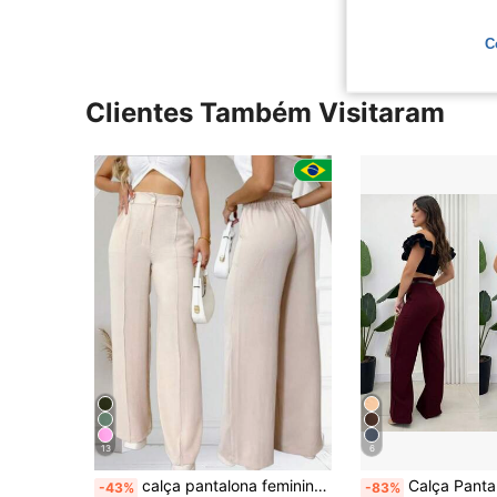
C
Clientes Também Visitaram
13
6
calça pantalona feminina duna com forro tecido premium
Calça Pantalona Com Cin
-43%
-83%