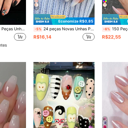
8
29
Economize R$0,85
njunto de Material Acrílico Inclui: 1 Peça de Cola de Gelatina e 1 Peça de Lixa de Unha
24 peças Novas Unhas Postiças em Amêndoa Ombré Pink para melhorar o seu estilo para uso diário + 1 peça Lixa de Unha + 1 peça Cola Geléia de Unhas Suprimentos para Unhas
150 Peças Adesivos de Unhas Postiças em Formato de Amêndo
-5%
-6%
R$16,14
R$22,55
ntes