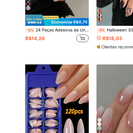
Economize R$0,75
24 Peças Adesivos de Unhas com Formato de Amêndoa Francesas, Design Minimalista Rosa Elegante, Unhas Postiças Versáteis para Mulheres, Adequadas para Uso Diário, Festa, Feriado, Inclui Gel de Gelatina e Lixa de Unhas, Adesivos de Unhas Colados, Suprimentos de Arte de Unhas
Halloween 30 Peças Unhas Postiças Ovais Curtas, Abóbora Maligna, Xadrez, Design de Padrão Floral, Co
-5%
-5%
R$14,20
R$18,03
Clientes recorre
8