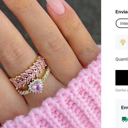
Envia
Inte
Quant
Ganhe 
Env