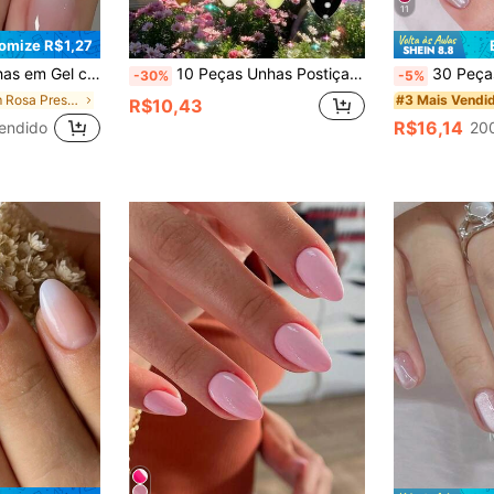
11
omize R$1,27
s com Suprimentos de Unhas Presas por Pressão Adequado para Mulheres e Meninas
10 Peças Unhas Postiças Feitas à Mão em Formato de Amêndoa Médio-Longo, Estilo Cartoon Fofo com Maçã, Piano e Elementos Decorativos 3D, Conjunto de Unhas Falsas Fofas Y2K, Reutilizável, Adequado para Uso Diário e Festa
30 Peças Unhas Postiças Acrílicas Curtas Formato Quadrado/Amêndoa na Cor Rosa Lótus Br
-30%
-5%
em Rosa Pressione as unhas postiças
#3 Mais Vendi
R$10,43
R$16,14
endido
20