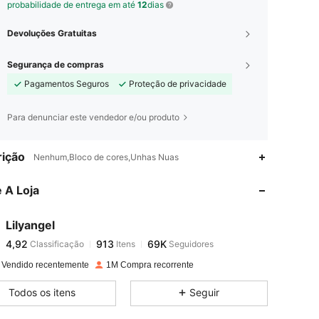
probabilidade de entrega em até
12
dias
Devoluções Gratuitas
Segurança de compras
Pagamentos Seguros
Proteção de privacidade
Para denunciar este vendedor e/ou produto
4,92
913
69K
ição
Nenhum,Bloco de cores,Unhas Nuas
 A Loja
4,92
913
69K
Lilyangel
4,92
913
69K
Classificação
Itens
Seguidores
g***i
pago
1 dia atrás
 Vendido recentemente
1M Compra recorrente
4,92
913
69K
Todos os itens
Seguir