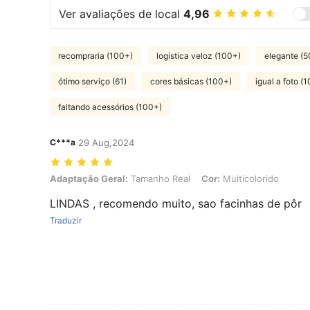
Ver avaliações de local
4,96
recompraria (100+)
logística veloz (100+)
elegante (
ótimo serviço (61)
cores básicas (100+)
igual a foto (
faltando acessórios (100+)
C***a
29 Aug,2024
Adaptação Geral: Tamanho Real, Cor: Multicolorido
Adaptação Geral:
Tamanho Real
Cor:
Multicolorido
LINDAS , recomendo muito, sao facinhas de pôr
Traduzir