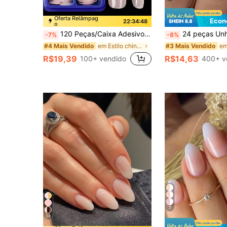
Oferta Relâmpag
Econ
22:34:47
o
120 Peças/Caixa Adesivos de Unhas Postiças em Formato de Amêndoa na Cor Nude, Unhas Falsas Acrílicas Rosa Claro Raso com Cobertura Total e Brilhante, Adequado para Uso Diário na Primavera e Verão
24 peças Unhas em Gel com Ponta em Formato de Caixão Curto Rosa Gradual, Kits de Unha
-7%
-8%
em Estilo chinês Pressione as unhas postiças
#4 Mais Vendido
#3 Mais Vendido
R$19,39
R$14,63
100+ vendido
400+ v
7
28