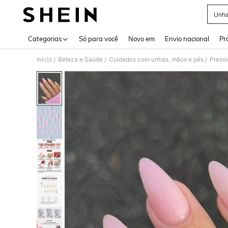
Unha
Use up 
Categorias
Só para você
Novo em
Envio nacional
Pr
Início
Beleza e Saúde
Cuidados com unhas, mãos e pés
Pressi
/
/
/