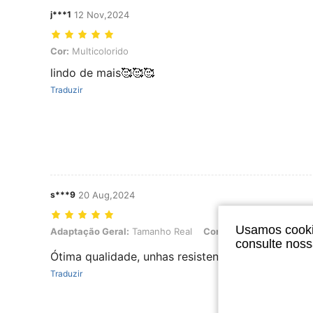
j***1
12 Nov,2024
Cor: Multicolorido
Cor:
Multicolorido
lindo de mais🥰🥰🥰
Traduzir
s***9
20 Aug,2024
Usamos cookie
Adaptação Geral: Tamanho Real, Cor: Multicolorido
Adaptação Geral:
Tamanho Real
Cor:
Multicolorido
consulte nos
Ótima qualidade, unhas resistentes e muito bonit
Traduzir