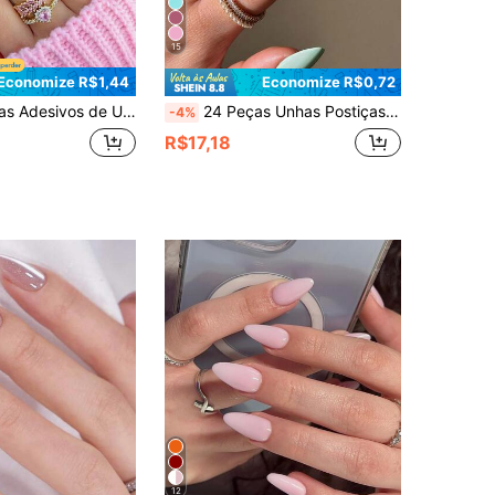
15
Economize R$1,44
Economize R$0,72
a Longa Rosa, Design de Manicure Francesa Minimalista, Inclui: 1 Peça de Gel de Gelatina e 1 Peça de Lixa de Unhas
24 Peças Unhas Postiças Longas de Amêndoa com Ponta Rosa Brilhante, Ajuste Médio, Conjunto de Unhas Acrílicas Falsas, Contém 1 Peça de Cola de Gelatina e 1 Peça de Lixa de Unha, Unhas de Verão para Mulheres e Meninas, Uso Diário, Festa Rave, Suprimentos de Unhas
-4%
R$17,18
12