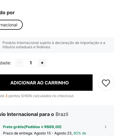
do por
rnacional
Produto Internacional sujeito à declaração de importação e a
tributos estaduais e federais.
idade:
ADICIONAR AO CARRINHO
até
3
pontos SHEIN calculados no checkout.
io Internacional para o
Brazil
Frete grátis(Pedidos ≥ R$69,00)
Prazo de entrega:
Agosto 15 - Agosto 23,
60% de