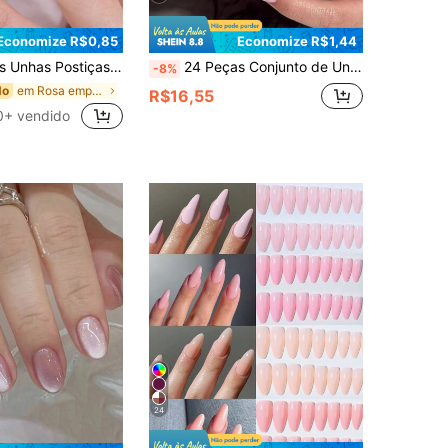
Economize R$0,85
Economize R$1,44
ilhante Efeito Olho de Gato, Design Gradiente Brilhante Efeito Olho de Gato, Unhas Falsas Adequadas para Festivais, Uso Casual, Dia a Dia, Decoração de Unhas para /Verão
24 Peças Conjunto de Unhas Postiças em Formato de Amêndoa na Cor Rosa, Suprimentos de Arte de Unhas de Gel Francesa Clássica
-8%
em Rosa empoeirado Pressione as unhas postiças
do
R$16,55
0+ vendido
24