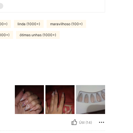
500+)
linda (1000+)
maravilhoso (100+)
1000+)
ótimas unhas (1000+)
Útil (14)