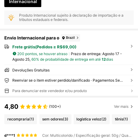
Internacional
Produto Internacional sujeito à declaração de importação e a
tributos estaduais e federais.
Envio Internacional para o
Brazil
Frete grátis(Pedidos ≥ R$69,00)
200 pontos, se houver atraso
Prazo de entrega:
Agosto 17 -
Agosto 25,
60% de probabilidade de entrega em até
12
dias
Devoluções Gratuitas
Reenviar se o item estiver perdido/danificado · Pagamentos Seguros · Proteção de privacidade
Para denunciar este vendedor e/ou produto
4,80
(100+)
Ver mais
recompraria
(1)
sem odores
(3)
logística veloz
(2)
tênis
(1)
d***1
Cor: Multicolorido / Especificação geral: 50g / Quantidade: 3pcs