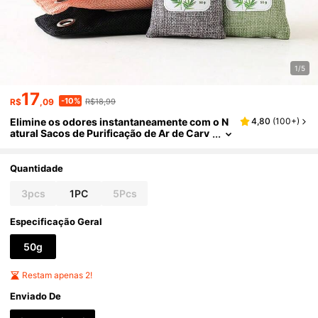
1/5
17
-10%
R$
,09
R$18,99
Elimine os odores instantaneamente com o N
4,80
(
100+
)
atural Sacos de Purificação de Ar de Carv
ão de Bambu!
Quantidade
3pcs
1PC
5Pcs
Especificação Geral
50g
Restam apenas 2!
Enviado De