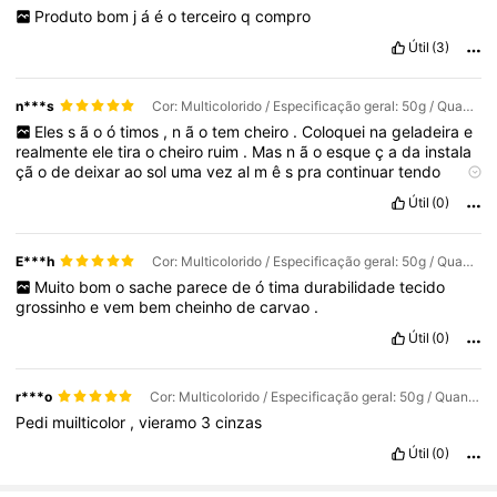
Produto
bom
j
á
é
o
terceiro
q
compro
Útil
(3)
n***s
Cor: Multicolorido / Especificação geral: 50g / Quantidade: 5Pcs
Eles
s
ã
o
ó
timos
,
n
ã
o
tem
cheiro
.
Coloquei
na
geladeira
e
realmente
ele
tira
o
cheiro
ruim
.
Mas
n
ã
o
esque
ç
a
da
instala
çã
o
de
deixar
ao
sol
uma
vez
al
m
ê
s
pra
continuar
tendo
efeito
Útil
(0)
E***h
Cor: Multicolorido / Especificação geral: 50g / Quantidade: 1PC
Muito
bom
o
sache
parece
de
ó
tima
durabilidade
tecido
grossinho
e
vem
bem
cheinho
de
carvao
.
Útil
(0)
r***o
Cor: Multicolorido / Especificação geral: 50g / Quantidade: 1PC
Pedi
muilticolor
,
vieramo
3
cinzas
Útil
(0)