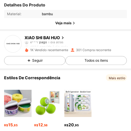
Detalhes Do Produto
774 Seguidores
4,89
Material:
bambu
774 Seguidores
4,89
Veja mais
774 Seguidores
4,89
XIAO SHI BAI HUO
e***r
pago
1 dia atrás
r***4
seguido
1 dia atrás
774 Seguidores
4,89
1K Vendido recentemente
301 Compra recorrente
Seguir
Todos os itens
774 Seguidores
4,89
Estilos De Correspondência
774 Seguidores
Mais estilo
4,89
774 Seguidores
4,89
774 Seguidores
4,89
774 Seguidores
4,89
15
12
20
R$
,85
R$
,56
R$
,95