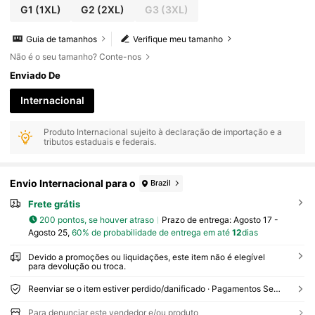
G1
(1XL)
G2
(2XL)
G3
(3XL)
Guia de tamanhos
Verifique meu tamanho
Não é o seu tamanho? Conte-nos
Enviado De
Internacional
Produto Internacional sujeito à declaração de importação e a
tributos estaduais e federais.
Envio Internacional para o
Brazil
Frete grátis
200 pontos, se houver atraso
Prazo de entrega:
Agosto 17 -
Agosto 25,
60% de probabilidade de entrega em até
12
dias
Devido a promoções ou liquidações, este item não é elegível
para devolução ou troca.
Reenviar se o item estiver perdido/danificado · Pagamentos Seguros · Proteção de privacidade
Para denunciar este vendedor e/ou produto