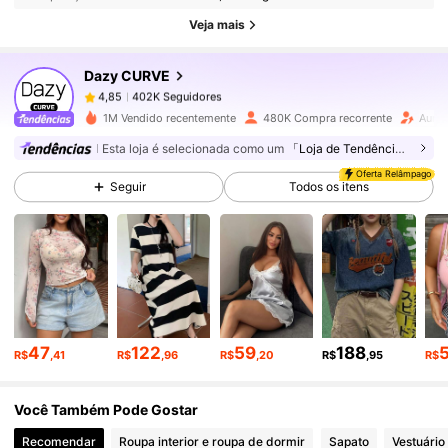
402K Seguidores
4,85
Veja mais
Dazy CURVE
402K Seguidores
4,85
s***l
pago
1 dia atrás
1M Vendido recentemente
480K Compra recorrente
Aume
Esta loja é selecionada como um
「Loja de Tendências」
402K Seguidores
4,85
Oferta Relâmpago
Seguir
Todos os itens
402K Seguidores
4,85
402K Seguidores
4,85
47
122
59
188
402K Seguidores
4,85
R$
,41
R$
,96
R$
,20
R$
,95
R$
Você Também Pode Gostar
402K Seguidores
4,85
Recomendar
Roupa interior e roupa de dormir
Sapato
Vestuário