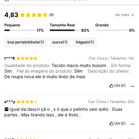
4,83
(6)
Ver mais
Pequeno
Tamanho Real
Grande
17%
83%
0%
boa portabilidade
(1)
suave
(1)
folgado
(1)
t***8
Cor: Cinza / Tamanho: 1XL
Qualidade do produto:
Tecido
macio
muito
booom
Em forma:
Sim
Fiel às imagens do produto:
Siim
Descrição do cheiro:
De
roupa
nova
ele
é
muito
lindo
de
mais
Útil
(0)
e***y
Cor: Cinza / Tamanho: 3XL
Igual
da
descri
çã
o
,
s
ó
que
o
pelinho
veio
solto
.
Duas
partes
.
Mas
tirando
isso
,
ele
é
lindo
.
Útil
(0)