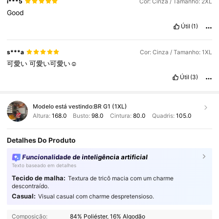
i***5
Cor: Cinza / Tamanho: 2XL
Good
Útil
(1)
s***a
Cor: Cinza / Tamanho: 1XL
可愛い
可愛い可愛い☺️
Útil
(3)
Modelo está vestindo:
BR G1 (1XL)
Altura:
168.0
Busto:
98.0
Cintura:
80.0
Quadris:
105.0
Detalhes Do Produto
Funcionalidade de inteligência artificial
Texto baseado em detalhes
Tecido de malha:
Textura de tricô macia com um charme
descontraído.
402K Seguidores
4,85
Casual:
Visual casual com charme despretensioso.
Composição:
84% Poliéster, 16% Algodão