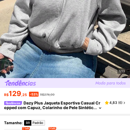
1/13
129
-53%
R$
,25
R$274,99
Dazy Plus Jaqueta Esportiva Casual Cr
4,83
(
6
)
opped com Capuz, Colarinho de Pele Sintétic
a Retalhos e Bordado, Tamanho Plus Size, Pri
mavera/Outono
Tamanho
:
BR
Padrão
7 left
9 left