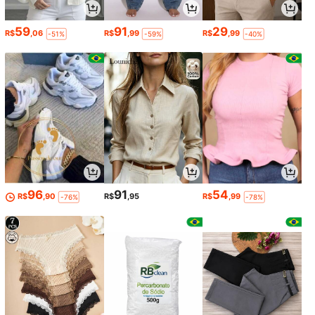
59
91
29
R$
,06
R$
,99
R$
,99
-51%
-59%
-40%
96
91
54
R$
,90
R$
,95
R$
,99
-76%
-78%