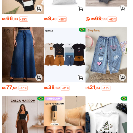
66
9
69
R$
,93
R$
,40
R$
,99
-25%
-88%
-63%
77
38
21
R$
,52
R$
,69
R$
,24
-20%
-61%
-15%