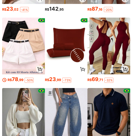
23
142
87
R$
,02
R$
,95
R$
,16
-41%
-20%
78
23
69
R$
,99
R$
,99
R$
,71
-50%
-73%
-32%