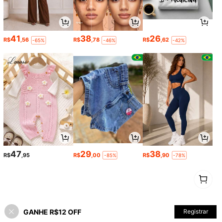
41
38
26
R$
,56
R$
,78
R$
,62
-65%
-46%
-42%
47
29
38
R$
,95
R$
,00
R$
,90
-85%
-78%
1
0
GANHE R$12 OFF
Registrar
volte ao topo