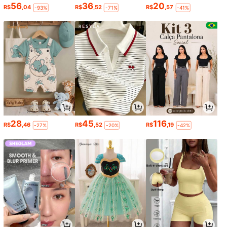
56
36
20
R$
,04
R$
,52
R$
,57
-93%
-71%
-41%
28
45
116
R$
,46
R$
,52
R$
,19
-27%
-20%
-42%