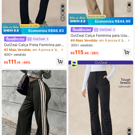
6
Economize R$44,99
OutZeal
Economize R$86,83
OutZeal Calça Feminina para Uso E
OutZeal
xterno, Cor Sólida, Camping, Camin
#4 Mais Vendido
em À prova d 'água Calças femininas para atividade
hada, Elástica, Ajuste Slim, Perna Fl
OutZeal Calça Preta Feminina para
300+ vendido
are com Bolsos, Primavera Verão
Atividades ao Ar Livre, Camping e T
#2 Mais Vendido
em À prova d 'água Calças femininas para atividade
115
rilha, Elástica, Slim Fit, com Bolsos,
R$
,96
-28%
600+ vendido
Primavera e Verão
111
R$
,16
-44%