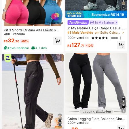
7
Economize R$14,19
In My Nature
In My Nature Calça Cargo Casual S
Kit 3 Shorts Cintura Alta Elástico Le
imples Ao Ar Livre com Cadarço e B
#3 Mais Vendido
em Solto Calças femininas para atividades ao ar li
vanta e Empina Bumbum
400+ vendido
olso de Amarração Frontal em Cor S
900+ vendido
(1000+)
32
ólida, Roupas Femininas para Cami
R$
,30
-60%
127
nhada
R$
,71
-10%
Envio Nacional
4-7 dias
5
Calça Legging Flare Bailarina Cintu
ra Alta Boca de Sino academia
200+ vendido