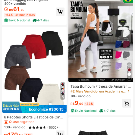
400+ vendido
61
R$
,75
-64%
Últimos 2 dias
Envio Nacional
4-7 dias
6
Tapa Bumbum Fitness de Amarrar A
cademia Tampa Legging
#2 Mais Vendido
em Academia e Fitness Shorts femininos para ativid
80+ vendido
5
9
R$
,99
-33%
Economize R$30,15
Envio Nacional
4-7 dias
6 Pacotes Shorts Elásticos de Cintu
ra Alta Sólidos para Mulheres, Versá
Quase esgotado!
teis para Atividades ao Ar Livre, Féri
100+ vendido
(1000+)
as e Esportes de Verão na Academi
170
a