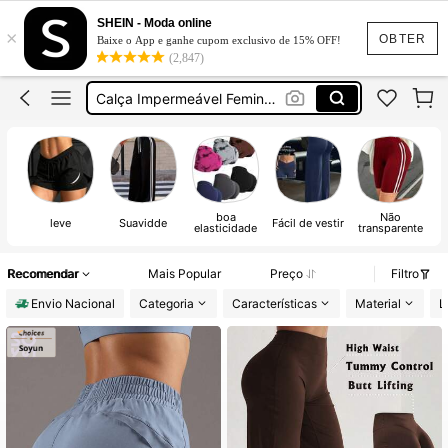
Legging Academia Feminina
SHEIN - Moda online
×
Short Academia
OBTER
Baixe o App e ganhe cupom exclusivo de 15% OFF!
(2,847)
Calça Impermeável Feminina
Academia Feminino
Calça Flare Academia
Legging Academia Feminina
Short Academia
boa
Não
leve
Suavidde
Fácil de vestir
S
elasticidade
transparente
Recomendar
Mais Popular
Preço
Filtro
Envio Nacional
Categoria
Características
Material
L