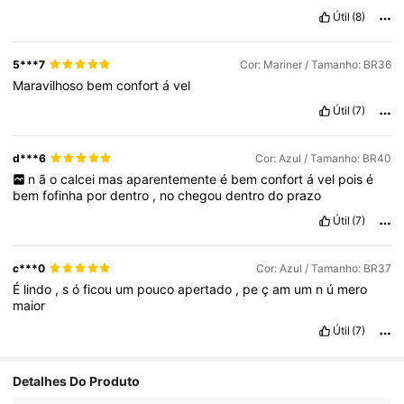
Útil
(8)
5***7
Cor: Mariner / Tamanho: BR36
Maravilhoso
bem
confort
á
vel
Útil
(7)
d***6
Cor: Azul / Tamanho: BR40
n
ã
o
calcei
mas
aparentemente
é
bem
confort
á
vel
pois
é
bem
fofinha
por
dentro
,
no
chegou
dentro
do
prazo
Útil
(7)
c***0
Cor: Azul / Tamanho: BR37
É
lindo
,
s
ó
ficou
um
pouco
apertado
,
pe
ç
am
um
n
ú
mero
maior
Útil
(7)
Detalhes Do Produto
203 Seguidores
4,66