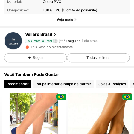
Material:
Couro PVC
Composição:
100% PVC (Cloreto de polivinila)
203 Seguidores
4,66
Veja mais
203 Seguidores
4,66
Vellero Brasil
j***s
seguido
1 dia atrás
Loja Parceira Local
203 Seguidores
4,66
1.9K Vendido recentemente
203 Seguidores
4,66
Seguir
Todos os itens
203 Seguidores
4,66
Você Também Pode Gostar
Recomendar
Roupa interior e roupa de dormir
Jóias & Relógios
203 Seguidores
4,66
203 Seguidores
4,66
203 Seguidores
4,66
203 Seguidores
4,66