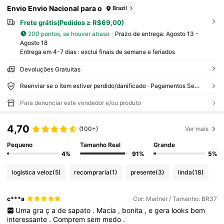
Envio Envio Nacional para o
Brazil
Frete grátis(Pedidos ≥ R$69,00)
200 pontos, se houver atraso
Prazo de entrega:
Agosto 13 -
Agosto 18
Entrega em 4-7 dias : exclui finais de semana e feriados
Devoluções Gratuitas
Reenviar se o item estiver perdido/danificado · Pagamentos Seguros · Proteção de privacidade
Para denunciar este vendedor e/ou produto
4,70
(100+)
Ver mais
Pequeno
Tamanho Real
Grande
4%
91%
5%
logística veloz
(5)
recompraria
(1)
presente
(3)
linda
(18)
c***a
Cor: Mariner / Tamanho: BR37
Uma
gra
ç
a
de
sapato
.
Macia
,
bonita
,
e
gera
looks
bem
interessante
.
Comprem
sem
medo
.