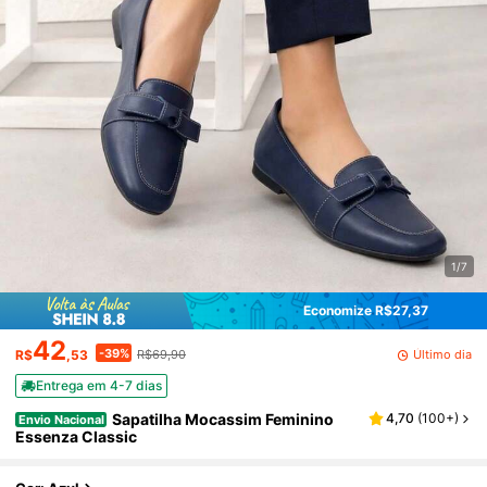
1/7
Economize R$27,37
42
-39%
Último dia
R$
,53
R$69,90
Entrega em 4-7 dias
Sapatilha Mocassim Feminino
4,70
(
100+
)
Envio Nacional
Essenza Classic