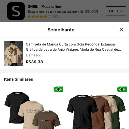
SHEIN - Moda online
×
OBTER
Baixe o App e ganhe cupom exclusivo de 15% OFF!
(2,847)
Semelhante
Camiseta de Manga Curta com Gola Redonda, Estampa
Gráfica de Letra de Anjo Vintage, Moda de Rua Casual de
Verão para Homens FRACTYR
Damasco
R$30,38
Itens Similares