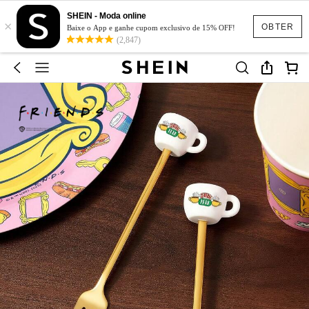
SHEIN - Moda online
×
OBTER
Baixe o App e ganhe cupom exclusivo de 15% OFF!
(2,847)