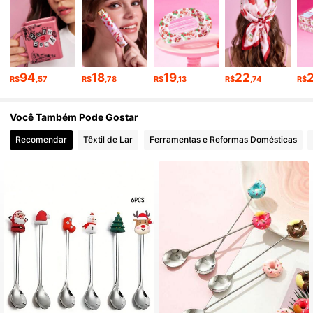
1.2M Seguidores
4,94
94
18
19
22
R$
,57
R$
,78
R$
,13
R$
,74
R$
1.2M Seguidores
4,94
Você Também Pode Gostar
1.2M Seguidores
4,94
Recomendar
Têxtil de Lar
Ferramentas e Reformas Domésticas
1.2M Seguidores
4,94
1.2M Seguidores
4,94
1.2M Seguidores
4,94