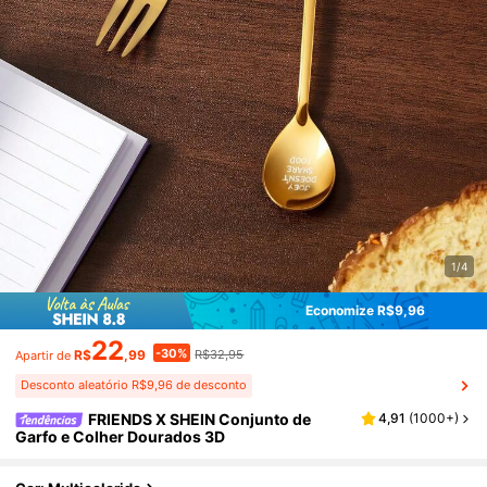
1/4
Economize R$9,96
22
-30%
R$
,99
R$32,95
Apartir de
Desconto aleatório R$9,96 de desconto
FRIENDS X SHEIN Conjunto de
4,91
(
1000+
)
Garfo e Colher Dourados 3D