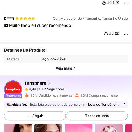
Útil
(13)
D***i
Cor: Multicolorido / Tamanho: Tamanho Único
Muito
lindo
eu
super
recomendo
Útil
(2)
Detalhes Do Produto
1.2M Seguidores
4,94
Material:
Aço Inoxidável
Veja mais
1.2M Seguidores
4,94
Fansphere
1.2M Seguidores
4,94
1.3M Vendido recentemente
1.3M Compra recorrente
Esta loja é selecionada como um
「Loja de Tendências」
1.2M Seguidores
4,94
Seguir
Todos os itens
1.2M Seguidores
4,94