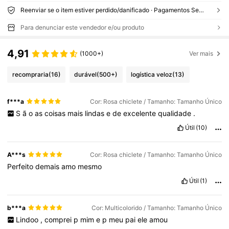
Reenviar se o item estiver perdido/danificado · Pagamentos Seguros · Proteção de privacidade
Para denunciar este vendedor e/ou produto
4,91
(1000+)
Ver mais
recompraria
(16)
durável
(500+)
logística veloz
(13)
f***a
Cor: Rosa chiclete / Tamanho: Tamanho Único
S
ã
o
as
coisas
mais
lindas
e
de
excelente
qualidade
.
Útil
(10)
A***s
Cor: Rosa chiclete / Tamanho: Tamanho Único
Perfeito
demais
amo
mesmo
Útil
(1)
b***a
Cor: Multicolorido / Tamanho: Tamanho Único
Lindoo
,
comprei
p
mim
e
p
meu
pai
ele
amou