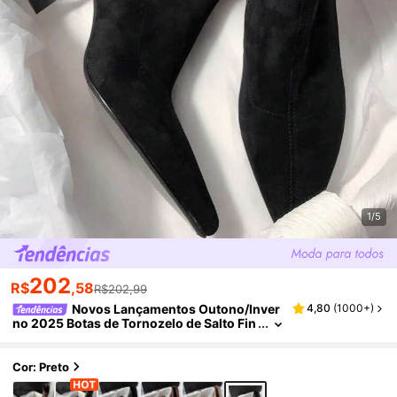
1/5
202
R$
,58
R$202,99
Novos Lançamentos Outono/Inver
4,80
(
1000+
)
no 2025 Botas de Tornozelo de Salto Fin
o Estilo Francês Bico Fino, Design Minim
alista para Uso Diário, Mulheres, Elegante, S
alto Gatinho
Cor: Preto