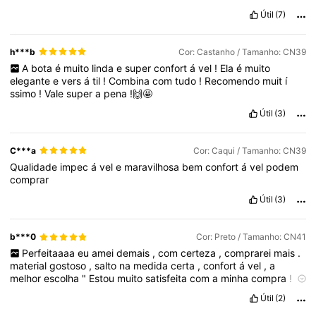
Útil
(7)
h***b
Cor: Castanho / Tamanho: CN39
A
bota
é
muito
linda
e
super
confort
á
vel
!
Ela
é
muito
elegante
e
vers
á
til
!
Combina
com
tudo
!
Recomendo
muit
í
ssimo
!
Vale
super
a
pena
!🙌🤩
Útil
(3)
C***a
Cor: Caqui / Tamanho: CN39
Qualidade
impec
á
vel
e
maravilhosa
bem
confort
á
vel
podem
comprar
Útil
(3)
b***0
Cor: Preto / Tamanho: CN41
Perfeitaaaa
eu
amei
demais
,
com
certeza
,
comprarei
mais
.
material
gostoso
,
salto
na
medida
certa
,
confort
á
vel
,
a
melhor
escolha
"
Estou
muito
satisfeita
com
a
minha
compra
!
A
bota
é
linda
,
confort
á
vel
e
tem
um
acabamento
de
ó
tima
Útil
(2)
qualidade
.
O
material
é
resistente
e
muito
bonito
,
exatamente