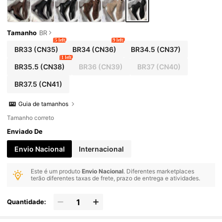
Tamanho
BR
5 left
9 left
BR33
(CN35)
BR34
(CN36)
BR34.5
(CN37)
1 left
BR35.5
(CN38)
BR36
(CN39)
BR37
(CN40)
BR37.5
(CN41)
Guia de tamanhos
Tamanho correto
Enviado De
Envio Nacional
Internacional
Este é um produto
Envio Nacional
. Diferentes marketplaces
terão diferentes taxas de frete, prazo de entrega e atividades.
Quantidade: