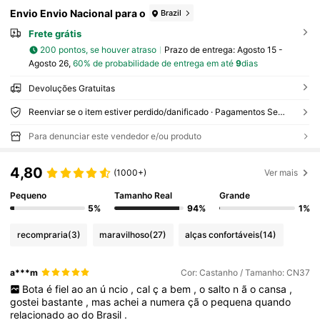
Envio Envio Nacional para o
Brazil
Frete grátis
200 pontos, se houver atraso
Prazo de entrega:
Agosto 15 -
Agosto 26,
60% de probabilidade de entrega em até
9
dias
Devoluções Gratuitas
Reenviar se o item estiver perdido/danificado · Pagamentos Seguros · Proteção de privacidade
Para denunciar este vendedor e/ou produto
4,80
(1000+)
Ver mais
Pequeno
Tamanho Real
Grande
5%
94%
1%
recompraria
(3)
maravilhoso
(27)
alças confortáveis
(14)
a***m
Cor: Castanho / Tamanho: CN37
Bota
é
fiel
ao
an
ú
ncio
,
cal
ç
a
bem
,
o
salto
n
ã
o
cansa
,
gostei
bastante
,
mas
achei
a
numera
çã
o
pequena
quando
relacionado
ao
do
Brasil
.