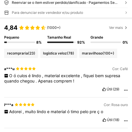
Reenviar se o item estiver perdido/danificado · Pagamentos Seguros · Proteção de privacidade
Para denunciar este vendedor e/ou produto
4,84
(1000+)
Ver mais
Pequeno
Tamanho Real
Grande
8%
92%
0%
recompraria
(23)
logística veloz
(78)
maravilhoso
(100+)
a***u
Cor: Café
O
ó
culos
é
lindo
,
material
excelente
,
fiquei
bem
supresa
quando
chegou
.
Apenas
comprem
!
Útil
(29)
l***a
Cor: Rosa ouro
Adorei
,
muito
lindo
e
material
ó
timo
pelo
pre
ç
o
Útil
(18)