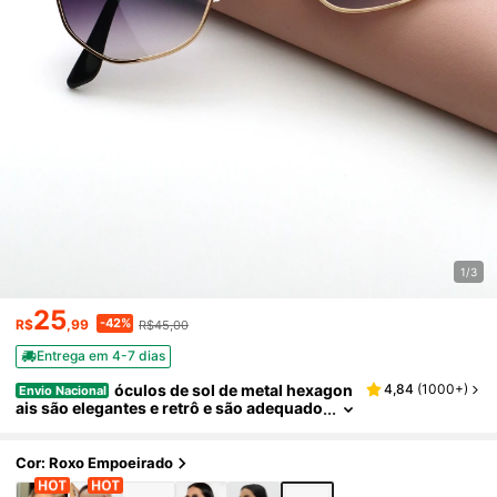
1/3
25
-42%
R$
,99
R$45,00
Entrega em 4-7 dias
óculos de sol de metal hexagon
4,84
(
1000+
)
Envio Nacional
ais são elegantes e retrô e são adequado
s tanto para homens e mulheres
Cor: Roxo Empoeirado