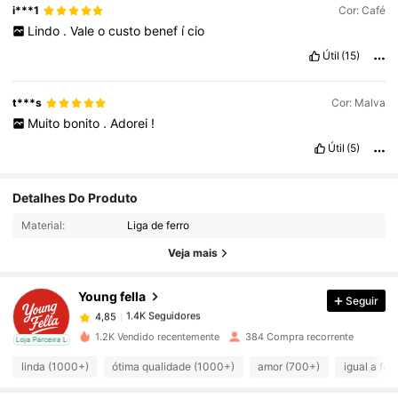
i***1
Cor: Café
Lindo
.
Vale
o
custo
benef
í
cio
Útil
(15)
t***s
Cor: Malva
Muito
bonito
.
Adorei
!
Útil
(5)
Detalhes Do Produto
1.4K Seguidores
4,85
Material:
Liga de ferro
Veja mais
1.4K Seguidores
4,85
Young fella
Seguir
1.4K Seguidores
4,85
1.2K Vendido recentemente
384 Compra recorrente
cal
Loja Parceira Local
linda (1000+)
ótima qualidade (1000+)
amor (700+)
igual a fot
1.4K Seguidores
4,85