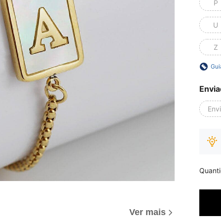
P
U
Z
Gui
Envia
Env
Quant
Ver mais