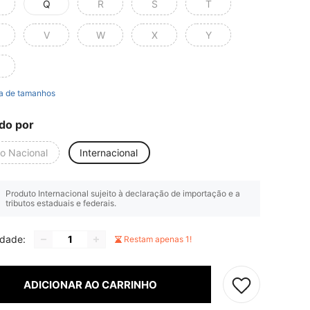
Q
R
S
T
V
W
X
Y
a de tamanhos
do por
io Nacional
Internacional
Produto Internacional sujeito à declaração de importação e a
tributos estaduais e federais.
idade:
Restam apenas 1!
ADICIONAR AO CARRINHO