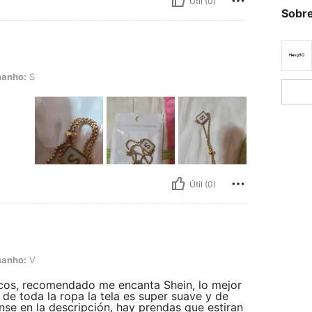
Útil (0)
Sobre
anho:
S
Útil (0)
anho:
V
cos, recomendado me encanta Shein, lo mejor
de toda la ropa la tela es super suave y de
ense en la descripción, hay prendas que estiran