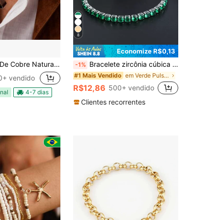
8
Economize R$0,13
tural Envelhecida Feita a Mão Artesanato
Bracelete zircônia cúbica decoração
-1%
em Verde Pulseiras Correntes Femininas
#1 Mais Vendido
0+ vendido
R$12,86
500+ vendido
nal
4-7 dias
Clientes recorrentes