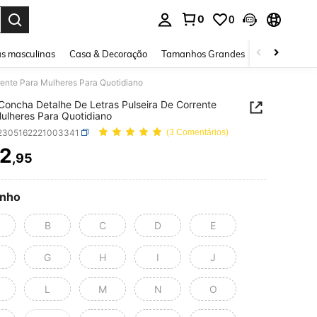
0
0
ar. Press Enter to select.
s masculinas
Casa & Decoração
Tamanhos Grandes
Joias e acessó
ente Para Mulheres Para Quotidiano
oncha Detalhe De Letras Pulseira De Corrente
ulheres Para Quotidiano
j2305162221003341
(3 Comentários)
2
,95
ICE AND AVAILABILITY
nho
B
C
D
E
G
H
I
J
L
M
N
O