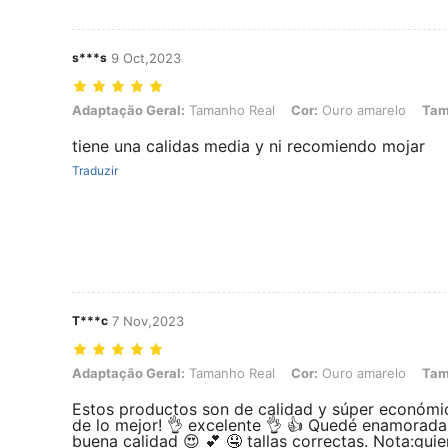
s***s
9 Oct,2023
Adaptação Geral: Tamanho Real, Cor: Ouro amarelo, Tamanho: S
Adaptação Geral:
Tamanho Real
Cor:
Ouro amarelo
Tam
tiene una calidas media y ni recomiendo mojar
Traduzir
T***c
7 Nov,2023
Adaptação Geral: Tamanho Real, Cor: Ouro amarelo, Tamanho: V
Adaptação Geral:
Tamanho Real
Cor:
Ouro amarelo
Tam
Estos productos son de calidad y súper económi
de lo mejor! 👌 excelente 👌 👍 Quedé enamorada 
buena calidad 😍 💕 🤤 tallas correctas. Nota:gui