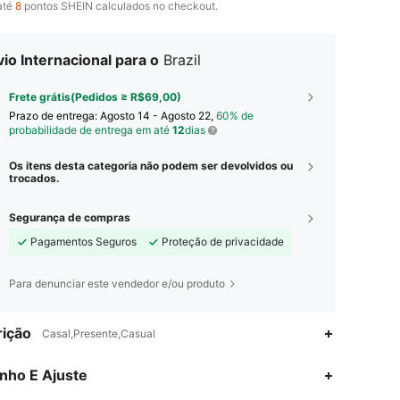
até
8
pontos SHEIN calculados no checkout.
io Internacional para o
Brazil
Frete grátis(Pedidos ≥ R$69,00)
Prazo de entrega:
Agosto 14 - Agosto 22,
60% de
probabilidade de entrega em até
12
dias
Os itens desta categoria não podem ser devolvidos ou
trocados.
Segurança de compras
Pagamentos Seguros
Proteção de privacidade
Para denunciar este vendedor e/ou produto
ição
Casal,Presente,Casual
nho E Ajuste
4,86
7
103