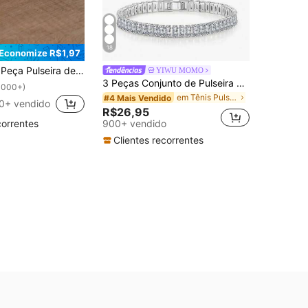
18
Economize R$1,97
nimalista e Ajustável de Alta Qualidade, Pulseira de Pedra Natural, Pulseira Elegante
YIWU MOMO
3 Peças Conjunto de Pulseira de Tênis Geométrica Redonda e Quadrada de Zircônia Brilhante, Adequada para Uso Diário de Mulheres e Meninas
1000+)
em Tênis Pulseiras Femininas
#4 Mais Vendido
0+ vendido
R$26,95
900+ vendido
correntes
Clientes recorrentes