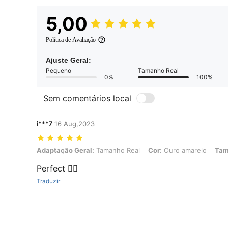
5,00
Política de Avaliação
Ajuste Geral:
Pequeno
Tamanho Real
0%
100%
Sem comentários local
i***7
16 Aug,2023
Adaptação Geral: Tamanho Real, Cor: Ouro amarelo, Tamanho: P
Adaptação Geral:
Tamanho Real
Cor:
Ouro amarelo
Tam
Perfect 👌🏽
Traduzir