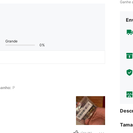
Ganhe 
Env
Grande
0%
anho:
P
Descr
Tama