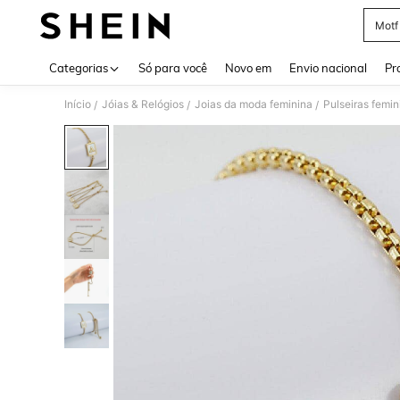
Motf
Use up 
Categorias
Só para você
Novo em
Envio nacional
Pr
Início
Jóias & Relógios
Joias da moda feminina
Pulseiras femin
/
/
/