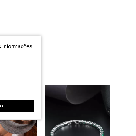
s informações
es