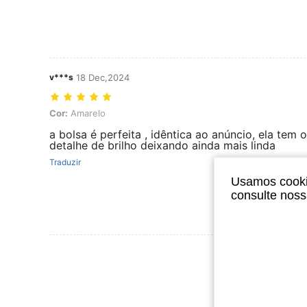
v***s
18 Dec,2024
Cor: Amarelo
Cor:
Amarelo
a bolsa é perfeita , idêntica ao anúncio, ela tem o
detalhe de brilho deixando ainda mais linda
Traduzir
Usamos cookie
consulte nos
Ver Mais Ava