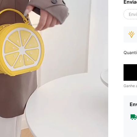
Envia
Env
Quant
Ganhe 
Env