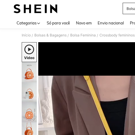
Bols
Use up 
Categorias
Só para você
Novo em
Envio nacional
Pr
Início
Bolsas & Bagagens
Bolsa Feminina
Crossbody femininos
/
/
/
Video