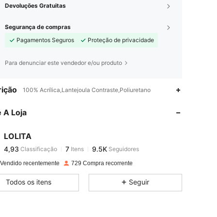
Devoluções Gratuitas
Segurança de compras
Pagamentos Seguros
Proteção de privacidade
Para denunciar este vendedor e/ou produto
4,93
7
9.5K
ição
100% Acrílica,Lantejoula Contraste,Poliuretano
 A Loja
4,93
7
9.5K
LOLITA
4,93
7
9.5K
Classificação
Itens
Seguidores
a***k
pago
1 dia atrás
 Vendido recentemente
729 Compra recorrente
4,93
7
9.5K
Todos os itens
Seguir
4,93
7
9.5K