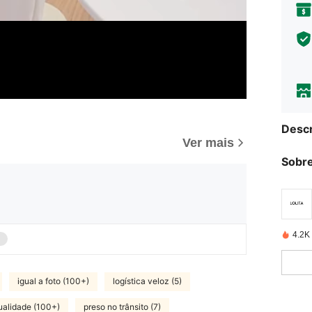
Descr
Ver mais
Sobre
4.2K
igual a foto (100+)
logística veloz (5)
ualidade (100+)
preso no trânsito (7)