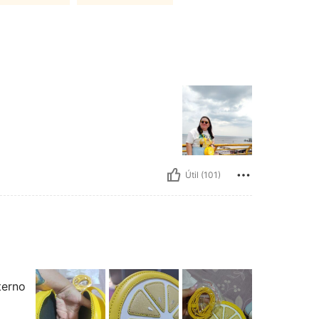
Útil (101)
terno