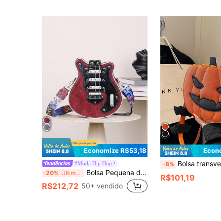
Economize R$53,18
Econ
Bolsa transversal de estilo gótico steampunk com estampa de abóbora em estilo punk, na cor rosa, ideal para adolescentes, mulheres, estudantes universitár
#Moda Hip Hop
-8%
Bolsa Pequena de Guitarra Y2K Criativa 2026, Bolsa de Ombro em Formato de Baixo, Bolsa Transversal, Bolsa Feminina com Decoração de Tachas de Corrente e Alça Larga em Cores Contrastantes, Bolsa Unissex Estilo Street (Pequena) PU
-20%
Últimos 3 dias
R$101,19
R$212,72
50+ vendido