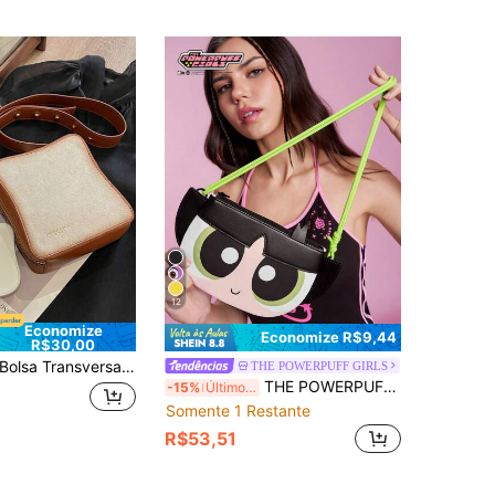
12
Economize
Economize R$9,44
R$30,00
 Transversal Personalizada Criativa, Adequada para Uso Diário, Também Adequada para Adolescentes, Mulheres, Estudantes Universitários, Trabalhadores de Escritório, Novos Profissionais, Etc. Perfeita para Festas, Bailes, Jantares, Casamentos, Compras, Férias, Praias, Férias, Atividades ao Ar Livre, Viagens, Passeios e Outras Ocasiões. O Melhor Presente Personalizado para Mulheres, Mães e Namoradas
THE POWERPUFF GIRLS
THE POWERPUFF GIRLS X SHEIN Bolsa Transversal de Couro Sintético com Desenho de Menina Super- Cartoon, Bolsa de Ombro com Design de Personagem Fofo, Mini Bolsa Tiracolo para Meninas & Adolescentes
-15%
Últimos 3 dias
Somente 1 Restante
R$53,51