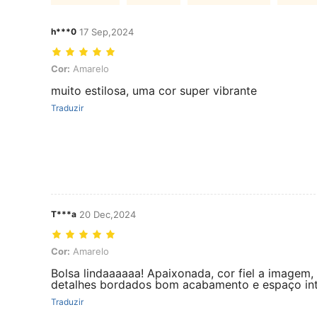
h***0
17 Sep,2024
Cor: Amarelo
Cor:
Amarelo
muito estilosa, uma cor super vibrante
Traduzir
T***a
20 Dec,2024
Cor: Amarelo
Cor:
Amarelo
Bolsa lindaaaaaa! Apaixonada, cor fiel a imagem,
detalhes bordados bom acabamento e espaço in
Traduzir