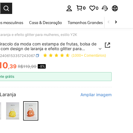
0
0
ar. Press Enter to select.
s masculinas
Casa & Decoração
Tamanhos Grandes
Joias e acessó
anja e efeito glitter para mulheres, estilo Y2K
tiracolo da moda com estampa de frutas, bolsa de
com design de laranja e efeito glitter para
es, estilo Y2K
g2406153357243067
(1000+ Comentários)
10
,39
R$119,99
-8%
ICE AND AVAILABILITY
ete grátis
Laranja
Ampliar imagem