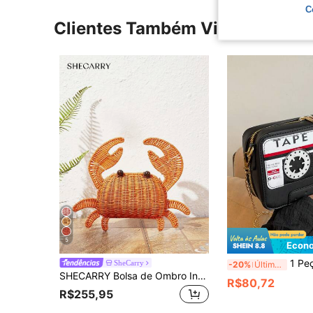
C
Clientes Também Visitaram
5
Econo
1 Peça (20cm x 13cm x 7cm) Bolsa Transversal Feminina da Moda, Bolsa de Ombro, Bolsa Transversal, Bolsa Quadrada, Bols
SheCarry
-20%
Últimos 2 dias
SHECARRY Bolsa de Ombro Inclinada Feminina, Laranja Brilhante, Formato Fofo de Caranguejo, Adequada para Férias de Verão, Viagem, Praia, Litoral, Boêmia
R$80,72
R$255,95