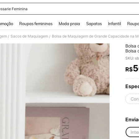
ssarie Feminina
and down arrow keys to navigate search Buscas recentes and Pesquisar e Encontr
omoção
Roupas femininas
Moda praia
Sapatos
Infantil
Roupa
agem
Sacos de Maquiagem
/
/
Bolsa
Bolsa 
Cores,
SKU: s
Bolsa 
Viagem
5
R$
PR
Viagem
Bolsa 
Femini
e Esco
Espec
Presen
(Padrã
Con
Envia
Inte