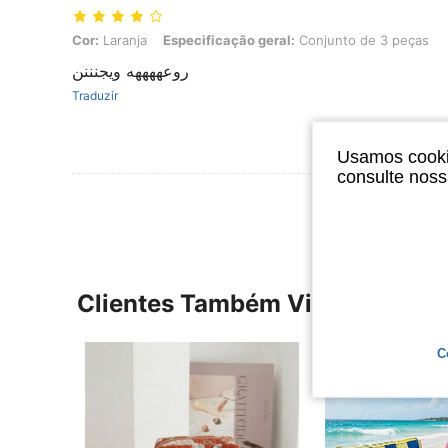
Cor: Laranja, Especificação geral: Conjunto de 3 peças
Cor:
Laranja
Especificação geral:
Conjunto de 3 peças
روعههههه ويجنننن
Traduzir
Usamos cookie
consulte nos
Clientes Também Visitaram
C