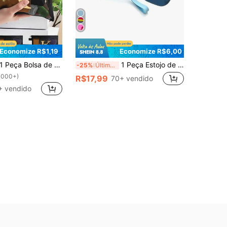
Economize R$1,19
Economize R$6,00
Peça Bolsa de Maquiagem de Tela com Estampa Floral e Dourada de Letra, Organizador de Artigos de Toalete Ideal para Viagem para Evitar Acúmulo de Umidade, Nécessaire, Bolsa de Maquiagem, Essencial para Viagem
1 Peça Estojo de Óculos de Zíper de Silicone, Caixa à Prova d'Água e à Prova de Poeira Multifuncional Pequena para Óculos e Miudezas, Material de Silicone Protege as Lentes, Resistente a Arranhões, Bolsa de Óculos de Silicone Portátil e da Moda para Viagem
-25%
Últimos 3 dias
1000+)
R$17,99
70+ vendido
+ vendido