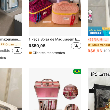
7
1 peça Caixa de Armazenamento de Lenços Úmidos, Suporte de Toalha de Rosto Montado na Parede, Caixa de Armazenamento de Papel Adequada para Sala de Estar, Cozinha, Banheiro e Toalete
1 Peça Bolsa de Maquiagem Estilo Coreano Padrão Xadrez, Bolsa Cosmética Grande de Viagem para Mulheres, Organizador de Viagem de Higiene Pessoal, Presentes Essenciais, Acessórios com Zíper, Bolsa de Maquiagem, Necessaire, Organizador de Maquiagem, Organizador de Maquiagem, Organizador, Bolsa de Higiene Pessoal, Organizador de Mesa, Bolsa Cosmética, Bolsa de Maquiagem, Organizador de Maquiagem, Bolsa Cosmética, Bolsa de Maquiagem Pequena, Bolsa Cosmética, Bolsa de Maquiagem Grande, Presentes de Natal, Bolsa, Embreagem / Bolsa Pequena, Organizador de Maquiagem, Bolsa, Suporte de Pincel, Mini Bolsa, Bolsa de Grande Capacidade, Presentes para Mulheres, Presentes de Natal, Ideias de Presentes para Mulheres, Bolsa, Bolsa de Maquiagem, Essenciais de Viagem
Conjun
-25%
Últimos 3 dias
em PP Organizadores de maquiagem
#1 Mais Vendi
R$50,95
endido
R$8,96
100
Clientes recorrentes
ntes