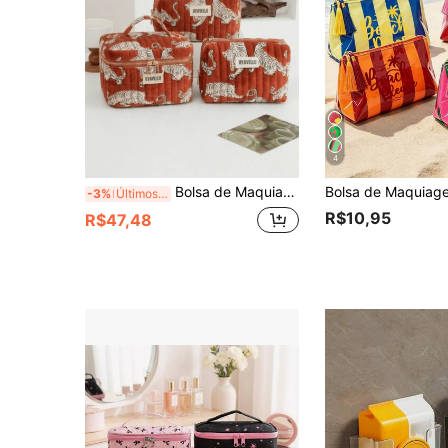
4
Bolsa de Maquiagem Vermelha de Grande Capacidade, Bolsa de Viagem com Tema Animal Padrão de Tigre, Clutch Elegante de Alta Qualidade, Bolsa de Higiene Pessoal Portátil com Zíper, Bolsa de Armazenamento Portátil, Essencial de Viagem, Suprimentos de Volta às Aulas, Conjunto de Bolsa de Maquiagem de Tecido Macio Acolchoado, Carteira e Bolsa Feminina da Moda, Adequado para Casa, Viagem, Férias e Escola, Essencial do Quarto, Presente de Madrinha, Presente do Dia das Mães, Presente de Aniversário. (Padrão Aleatório)
-3%
Últimos 3 dias
R$10,95
R$47,48