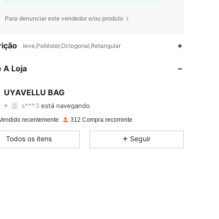
Para denunciar este vendedor e/ou produto
ição
leve,Poliéster,Octogonal,Retangular
4,75
39
337
 A Loja
4,75
39
337
UYAVELLU BAG
s***3
está navegando
4,75
39
337
Classificação
Itens
Seguidores
Vendido recentemente
312 Compra recorrente
4,75
39
337
Todos os itens
Seguir
4,75
39
337
4,75
39
337