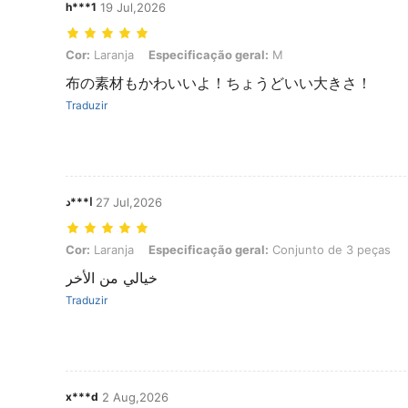
h***1
19 Jul,2026
Cor: Laranja, Especificação geral: M
Cor:
Laranja
Especificação geral:
M
布の素材もかわいいよ！ちょうどいい大きさ！
Traduzir
ا***د
27 Jul,2026
Cor: Laranja, Especificação geral: Conjunto de 3 peças
Cor:
Laranja
Especificação geral:
Conjunto de 3 peças
خيالي من الأخر
Traduzir
x***d
2 Aug,2026