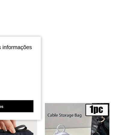
s informações
es