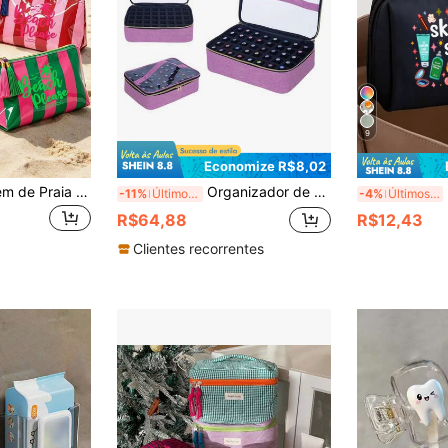
9
Economize R$8,02
Bolsa de Maquiagem de Praia Listrada Colorida com Zíper de Borla, Estampa de Palmeira, Bolsa de Higiene Pessoal de PVC Impermeável, Organizador de Maquiagem Portátil para Viagem, Bolsa de Higiene Pessoal Multifuncional, Bolsa de Armazenamento de Maquiagem para Férias, Perfeita para Praia, Piscina, Cruzeiro e Essenciais de Férias, Multicolorida
Organizador de Esmalte de Unhas para 24-84 Frascos, Bolsa Cosmética Portátil Multicolorida, Pode Armazenar Até 24-84 Frascos (15ml), Furadeira de Unhas, Organizador de Viagem com Divisórias Removíveis.
Bolsa
-11%
Últimos 3 dias
-4%
Últimos 3 dias
R$64,88
R$12,43
Clientes recorrentes