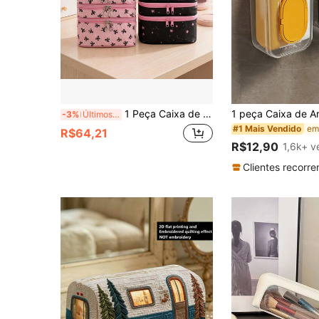
1 Peça Caixa de Armazenamento de Maquiagem com Compartimento de 3 Camadas e Design de Laço, Armazenamento Espaçoso de 3 Níveis, Estilo Doce e Legal de Menina, Acabamento Rosa com Borda Protetora, Bolsa Organizadora de Maquiagem e Artigos de Toalete Anti-Colisão, Adequada para Viagem, Dormitório, Casa para Amantes de Beleza
-3%
Últimos 2 dias
#1 Mais Vendido
R$64,21
R$12,90
1,6k+ v
Clientes recorre