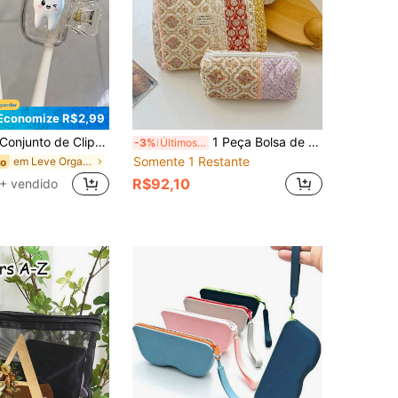
Economize R$2,99
to de Clipe de Escova de Dentes com Estampa de Rosto Sorridente e Impressão de Dente, Adequado para Uso Doméstico e Viagens, Clipe de Armazenamento de Escova de Dentes Fofo, Adequado para Escola, Casa e Viagens, Melhor Presente para Família e Amigos, Design Portátil Conveniente para Carregar, Capa de Cabeça de Escova de Dentes à Prova de Poeira Adequada para Viagens, Melhor Escolha para Casais, Amigos, Família, Professores, Entusiastas de Viagens, Essencial para Casa
1 Peça Bolsa de Cosméticos Acolchoada Floral Marrom com Zíper, Portátil e de Grande Capacidade, Adequada para Viagens e Férias. Pode Armazenar Absorventes, Protetores Diários, Chaves, Fones de Ouvido com Fio, Carregadores, Batons, Cosméticos, Perfumes, Pincéis de Maquiagem, Produtos de Cuidados com a Pele e Beleza, Tornando-a um Presente Ideal para Mulheres, Presente de Natal, Presente de Ano Novo, Presente para Amiga, Presente de Natal, Bolsa Pequena, Bolsa de Armazenamento de Cosméticos, Bolsa de Armazenamento de Pincéis, Mini Bolsa, Bolsa de Grande Capacidade, Presente para Mulheres, Presente de Natal, Presente Criativo para Mulheres, Bolsa de Cosméticos, Essencial de Viagem.
-3%
Últimos 3 dias
Somente 1 Restante
em Leve Organizadores de maquiagem
do
R$92,10
+ vendido