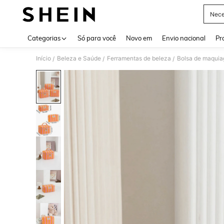
Nece
Use up 
Categorias
Só para você
Novo em
Envio nacional
Pr
Início
Beleza e Saúde
Ferramentas de beleza
Bolsa de maqui
/
/
/