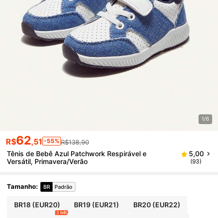
1/6
62
R$
,51
-55%
R$138,90
Tênis de Bebê Azul Patchwork Respirável e
5,00
Versátil, Primavera/Verão
(93)
Tamanho
:
BR
Padrão
BR18
(EUR20)
BR19
(EUR21)
BR20
(EUR22)
1 left