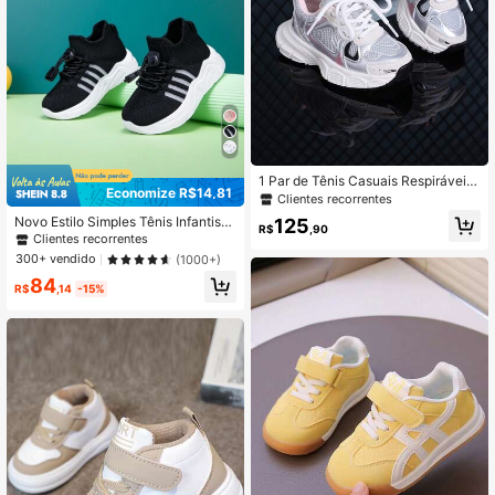
1 Par de Tênis Casuais Respiráveis
Economize R$14,81
com Sola Macia e Antiderrapante p
Clientes recorrentes
ara Crianças, Calçado Esportivo par
Novo Estilo Simples Tênis Infantis
125
a Crianças e Bebês
R$
,90
Macios, Respiráveis, Antiderrapant
Clientes recorrentes
es, Leves de Cano Baixo Para Uso
300+ vendido
(1000+)
Casual Outdoor, Adequados Para T
84
odas as Estações
R$
,14
-15%