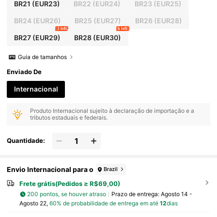
BR21
(EUR23)
BR22
(EUR24)
BR23
(EUR25)
BR24
(EUR26)
BR25
(EUR27)
BR26
(EUR28)
3 left
6 left
BR27
(EUR29)
BR28
(EUR30)
Guia de tamanhos
Enviado De
Internacional
Produto Internacional sujeito à declaração de importação e a
tributos estaduais e federais.
Quantidade:
Envio Internacional para o
Brazil
Frete grátis(Pedidos ≥ R$69,00)
200 pontos, se houver atraso
Prazo de entrega:
Agosto 14 -
Agosto 22,
60% de probabilidade de entrega em até
12
dias