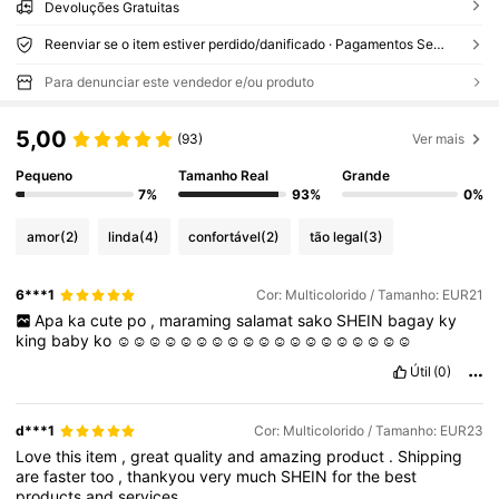
Devoluções Gratuitas
Reenviar se o item estiver perdido/danificado · Pagamentos Seguros · Proteção de privacidade
Para denunciar este vendedor e/ou produto
5,00
(93)
Ver mais
Pequeno
Tamanho Real
Grande
7%
93%
0%
amor
(2)
linda
(4)
confortável
(2)
tão legal
(3)
6***1
Cor: Multicolorido / Tamanho: EUR21
Apa
ka
cute
po
,
maraming
salamat
sako
SHEIN
bagay
ky
king
baby
ko
☺️☺️☺️☺️☺️☺️☺️☺️☺️☺️☺️☺️☺️☺️☺️☺️☺️☺️☺️
Útil
(0)
d***1
Cor: Multicolorido / Tamanho: EUR23
Love
this
item
,
great
quality
and
amazing
product
.
Shipping
are
faster
too
,
thankyou
very
much
SHEIN
for
the
best
products
and
services