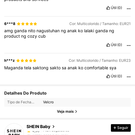
Útil
(0)
6***8
Cor: Multicolorido / Tamanho: EUR21
amg
ganda
nito
nagustuhan
ng
anak
ko
lalaki
ganda
ng
product
ng
cozy
cub
Útil
(0)
h***z
Cor: Multicolorido / Tamanho: EUR23
Maganda
tela
saktong
sakto
sa
anak
ko
comfortable
sya
Útil
(0)
742K Seguidores
4,96
Detalhes Do Produto
Tipo de Fechamento:
Velcro
742K Seguidores
4,96
Veja mais
SHEIN Baby
Seguir
742K Seguidores
4,96
m***s
pago
1 dia atrás