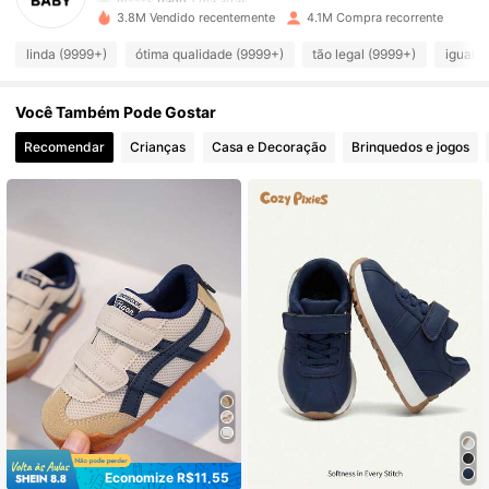
3.8M Vendido recentemente
4.1M Compra recorrente
742K Seguidores
4,96
linda (9999+)
ótima qualidade (9999+)
tão legal (9999+)
igual a
Você Também Pode Gostar
742K Seguidores
4,96
Recomendar
Crianças
Casa e Decoração
Brinquedos e jogos
742K Seguidores
4,96
742K Seguidores
4,96
742K Seguidores
4,96
742K Seguidores
4,96
742K Seguidores
4,96
Economize R$11,55