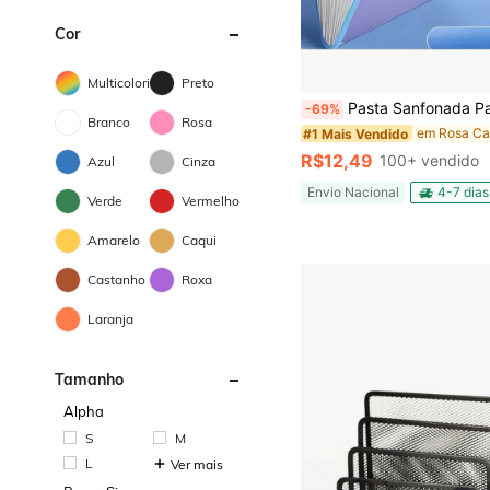
Cor
Multicolorido
Preto
Pasta Sanfonada Para Documento Com 12 Divisórias E Pasta Prancheta Tam
-69%
Branco
Rosa
#1 Mais Vendido
R$12,49
100+ vendido
Azul
Cinza
Envio Nacional
4-7 dias
Verde
Vermelho
Amarelo
Caqui
Castanho
Roxa
Laranja
Tamanho
Alpha
S
M
L
Ver mais