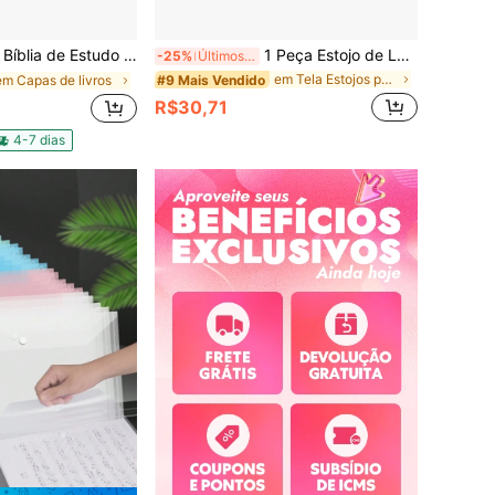
o Grande com Zíper e Bolso Externo - N° 13
1 Peça Estojo de Lápis Transparente com Tampa Flip em Formato de Capivara de Grande Capacidade, Design de Zíper Multicamadas, Pode Armazenar 80 Canetas, Também Adequado para Armazenar Acessórios de Papelaria de Mesa e Outros Itens (Alguns Estilos Não Incluem Acessórios!). Bolsa de Armazenamento Multifuncional Fofa, Caixa de Lápis, Bolsa de Maquiagem, Adequada para Escola, Papelaria, Cosméticos, Cuidados com a Pele, Pincéis, Moedas, Itens Pequenos, Essenciais de Volta às Aulas, Suprimentos de Aprendizagem.
-25%
Últimos 3 dias
em Tela Estojos para canetas, lápis e marcadores
#9 Mais Vendido
em Capas de livros
R$30,71
4-7 dias