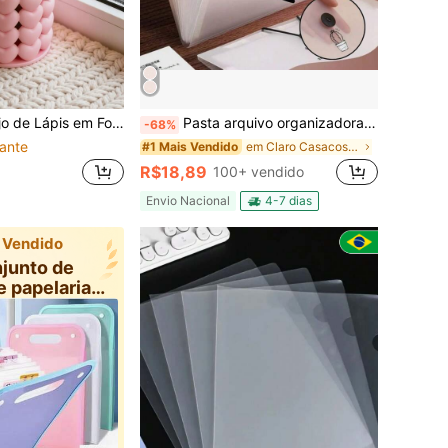
es; Também é uma Caixa de Armazenamento Durável para Essenciais de Escritório, Tornando-o um Presente Romântico Perfeito para o Dia dos Namorados. Especialmente Adequado para a Temporada de Volta às Aulas, Este Estojo de Lápis Pode Organizar Eficientemente os Suprimentos Escolares e Embelezar o Ambiente da Mesa, Tornando-o um Item Indispensável para a Sala de Aula.
Pasta arquivo organizadora expansível com divisórias grandes para A4 com alça e identificação com Elástico (PASTA COM ELÁSTICO)
-68%
ante
em Claro Casacos de Arquivo & Bolsos de Arquivo
#1 Mais Vendido
R$18,89
100+ vendido
Envio Nacional
4-7 dias
 Vendido
junto de
e papelaria
s de Arq