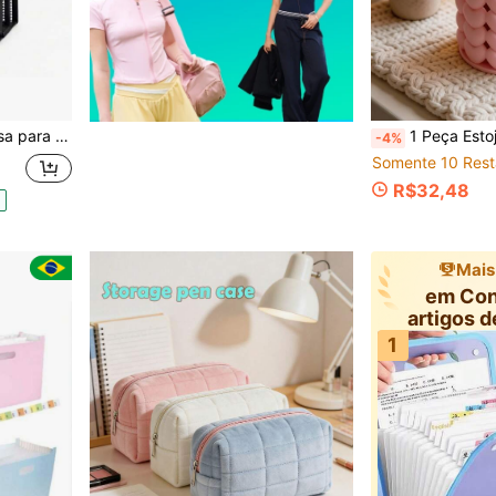
árias camadas, porta-envelopes e porta-recados.
1 Peça Estojo de Lápis em Formato de Coração Criativo (Material Plástico) - Presente de Papelaria Ideal Projetado para Estudantes. Possui Dupla Função: Pode Organizar Suprimentos Escolares e Também Servir como uma Decoração de Mesa Fofa Amada pelos Estudant
-4%
Somente 10 Rest
R$32,48
Mais
em Con
artigos d
Casaco
1