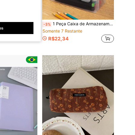
astas Suspensas Com Tampa multiuso Maxcril
1 Peça Caixa de Armazenamento Grande Transparente de PP com Tampa, Superfície Leve Não Revestida, Adequada para Suprimentos de Escritório/Estudo, Canetas, Lápis, Marcadores, Artesanato, Organização de Mesa, Cosméticos, Joias, Estilo Minimalista, Portátil, Cor Aleatória (Apenas a Caixa)
-3%
es
Somente 7 Restante
R$22,34