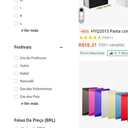
H
I
K
4
L
#8 Mais Vendido
Ver mais
HYQ2013 Pasta com 12 divisórias organizadora de doucume
-45%
(100+)
#8 Mais Vendido
#8 Mais Vendido
(100+)
(100+)
R$18,21
100+ vendido
Festivais
#8 Mais Vendido
(100+)
Envio Nacional
4-7 dias
Dia do Professor
Outro
Natal
Ramadã
Dia das Enfermeiras
Dia dos Pais
Ver mais
Faixa De Preço (BRL)