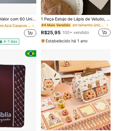
s de Plástico - Artefato Essencial para Organização de Documentos no Escritório, Durável e Sem Danos
1 Peça Estojo de Lápis de Veludo, Estojo de Maquiagem Estilo Vintage de Estudante, Bolsa de Armazenamento de Papelaria Atraente de Alta Capacidade, De Volta às Aulas, Suprimentos Escolares, Estojo de Lápis, Bolsa de Lápis, Mochila Escolar
em tamanho único Estojos para canetas, lápis e mar
#4 Mais Vendido
em Azul Casacos de Arquivo & Bolsos de Arquivo
R$25,95
100+ vendido
Estabelecido há 1 ano
4-7 dias