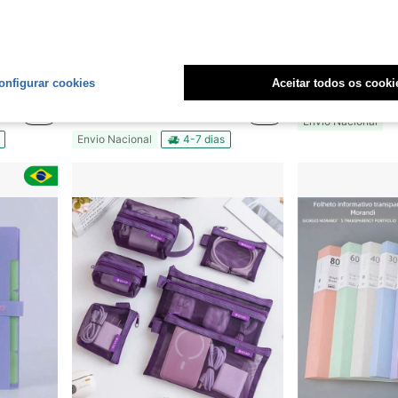
Pompom Feminino
Organizador de mesa escritório para lápis caneta papelaria plástico multiuso com tampa e trava
Organizador Arquivo Para P
-54%
-14%
onfigurar cookies
Aceitar todos os cooki
em Tecido Estojos para canetas, lápis e marcadores
em Cloreto de polivinila Estojos para canetas, láp
#3 Mais Vendido
R$59,90
R$15,99
70+ vendido
Envio Nacional
Envio Nacional
4-7 dias