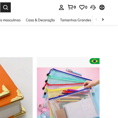
0
0
ar. Press Enter to select.
s masculinas
Casa & Decoração
Tamanhos Grandes
Joias e acessó