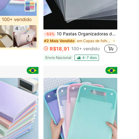
100+ vendido
4
10 Pastas Organizadoras de Documentos Transparentes de PP Tamanho A4, Pasta de Arquivo com Formato em L, Atacado, Volta às Aulas
-53%
em Capas de folhas soltas
#2 Mais Vendido
R$18,91
100+ vendido
Envio Nacional
4-7 dias