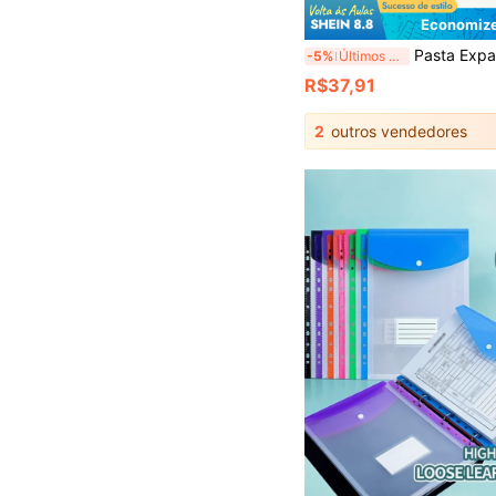
Economize
Pasta Expansível com 8 Bolsos e Etiquetas Coloridas, Organizador de Papel Estilo Acordeão, Porta-Contas e Recibos Portátil Expansível, Armazenamento de Docum
-5%
Últimos 3 dias
R$37,91
2
outros vendedores