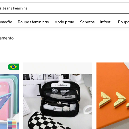
a Jeans Feminina
and down arrow keys to navigate search Buscas recentes and Pesquisar e Encontr
omoção
Roupas femininas
Moda praia
Sapatos
Infantil
Roupa
vamento