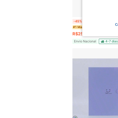
Estojo Escolar De Lápis E Canetas Zíper 
-45%
C
#1 Mais Vendido
R$25,90
Envio Nacional
4-7 dias