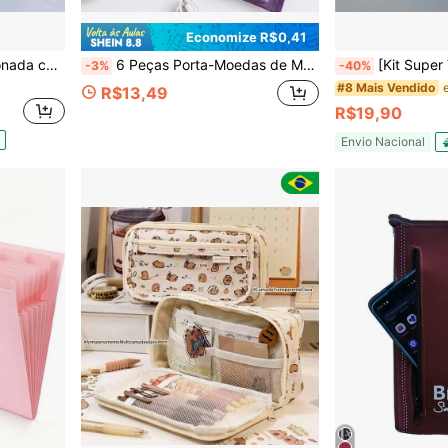
Economize R$0,41
pasta de Arquivo A4 sanfonada colorida organizadora expansível de documentos 5 divisória
6 Peças Porta-Moedas de Malha Transparente Minimalista, Bolsa de Troco Portátil com Zíper, Carteira de Moedas para Viagem, Pode Armazenar Cartões, Chaves e Trocos Soltos, Volta às Aulas
[Kit Super Valor com 60 Unidades]Pasta Catálogo A4 com Envelope
-3%
-40%
#8 Mais Vendido
R$13,49
R$19,90
Envio Nacional