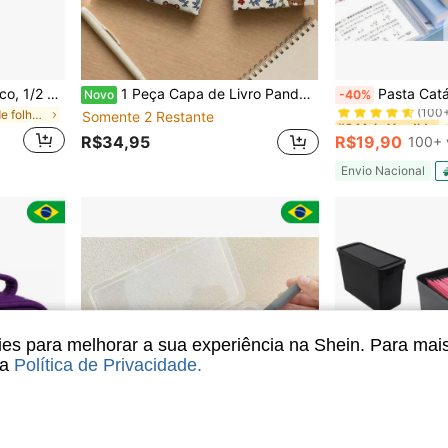
#3 Mais Vendido
Kit C/ 10 Pastas Aba Elástico, 1/2 Ofício (Mini), Sem Dorso, Basic, A01B, Plascony
1 Peça Capa de Livro Panda Fofo A6/A5, Estojo de Proteção de Planejador, Capa de Proteção de Diário, Capa de Livro Ajustável, Adequada para Livros de Diferentes Larguras, Itens de Papelaria de Escritório
Pasta Catálogo A4 
Novo
-40%
(100
em Capas de folhas soltas
Somente 2 Restante
#3 Mais Vendido
#3 Mais Vendido
(100
(100
R$34,95
R$19,90
100+ 
#3 Mais Vendido
(100
Envio Nacional
s para melhorar a sua experiência na Shein. Para mai
sa
Política de Privacidade
.