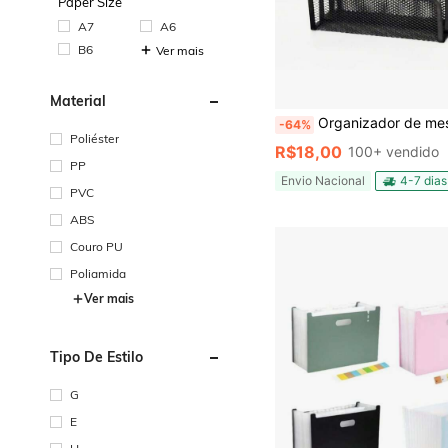
Paper Size
A7
A6
B6
Ver mais
Material
Organizador de mesa para cartas com três compartimentos de metal, porta-cartas, tela metálica, suportes para livros com v
-64%
Poliéster
R$18,00
100+ vendido
PP
Envio Nacional
4-7 dias
PVC
ABS
Couro PU
Poliamida
Ver mais
Tipo De Estilo
G
E