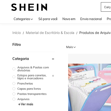
Calç
Use up 
Categorias
Só para você
Novo em
Envio nacional
Pr
Início
Material de Escritório & Escola
Produtos de Arqui
/
/
Filtro
Mais
Categoria
Arquivos & Pastas com
divisórias
Estojos para canetas,
lápis e marcadores
Pranchetas
Capas para livros
Pastas transparentes
Arquivos
Ver mais