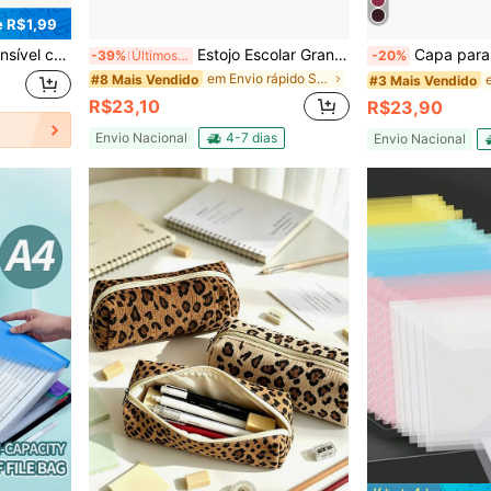
 R$1,99
entos Tamanho A4 e Carta, Adequado para Suprimentos Domésticos, Escolares e de Escritório, Volta às Aulas
Estojo Escolar Grande Capacidade 1 Peça com Estampa de Capivara Desenho Animado 22x12cm Organizador de Material Escolar com Múltiplos Compartimentos e Zíper Bolsa de Lápis Portátil de Lona para Estudantes Meninos e Meninas Acessório de Papelaria com Bolso Frontal Transparente para Volta às Aulas Ideal para Presente Criativo
Capa para Bíblia de Estud
-39%
Últimos 3 dias
-20%
em Envio rápido Sacos De Lápis
#8 Mais Vendido
#3 Mais Vendido
R$23,10
R$23,90
Envio Nacional
4-7 dias
Envio Nacional