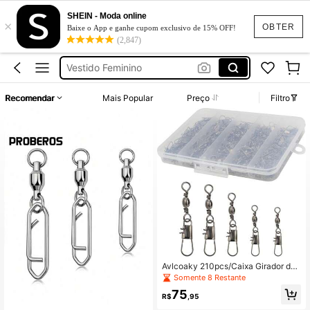
SHEIN - Moda online
×
Vestido Longo
OBTER
Baixe o App e ganhe cupom exclusivo de 15% OFF!
(2,847)
釣具 遠投扣
Vestido Feminino
Conjunto Feminino
Recomendar
Mais Popular
Preço
Filtro
Vestido De Festa Casamento
Vestido Longo
釣具 遠投扣
Avlcoaky 210pcs/Caixa Girador de
Pesca com Mosquetão, 210pcs Gir
Somente 8 Restante
ador de Barril com Mosquetão
75
R$
,95