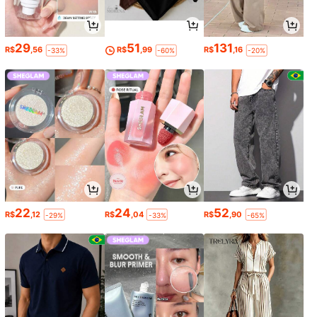
29
51
131
R$
,56
R$
,99
R$
,16
-33%
-60%
-20%
22
24
52
R$
,12
R$
,04
R$
,90
-29%
-33%
-65%