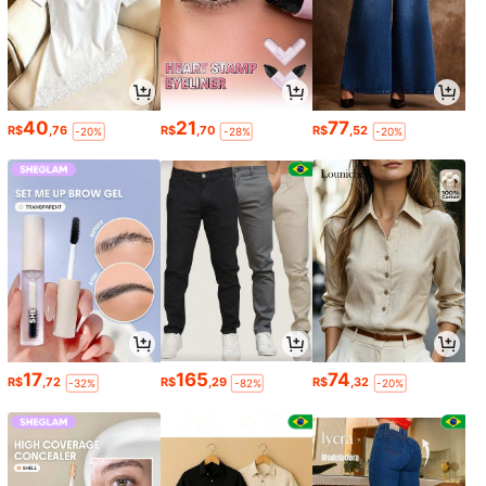
40
21
77
R$
,76
R$
,70
R$
,52
-20%
-28%
-20%
17
165
74
R$
,72
R$
,29
R$
,32
-32%
-82%
-20%