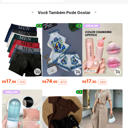
de Natal para Pai, Namorado, Filho
a, Ferramenta de Bóia
Você Também Pode Gostar
17
74
17
R$
,86
R$
,99
R$
,80
-70%
-67%
-29%