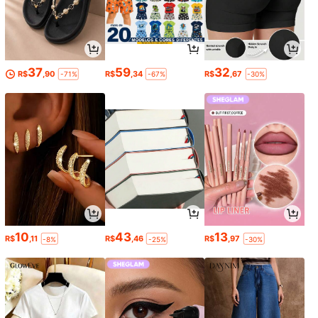
37
59
32
R$
,90
R$
,34
R$
,67
-71%
-67%
-30%
10
43
13
R$
,11
R$
,46
R$
,97
-8%
-25%
-30%