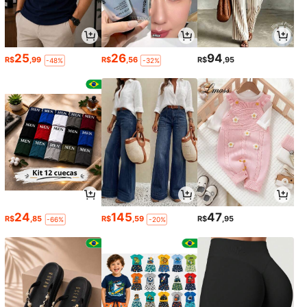
25
26
94
R$
,99
R$
,56
R$
,95
-48%
-32%
24
145
47
R$
,85
R$
,59
R$
,95
-66%
-20%