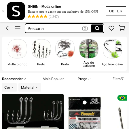
Vara De Pesca Profissional
SHEIN - Moda online
×
Pesca
OBTER
Baixe o App e ganhe cupom exclusivo de 15% OFF!
(2,847)
Pescaria
Linha De Pesca
Kit Pesca
Vara De Pesca Profissional
Pesca
Aço de
Multicolorido
Preto
Prata
Aço Inoxidável
carbono
Recomendar
Mais Popular
Preço
Filtro
Cor
Material