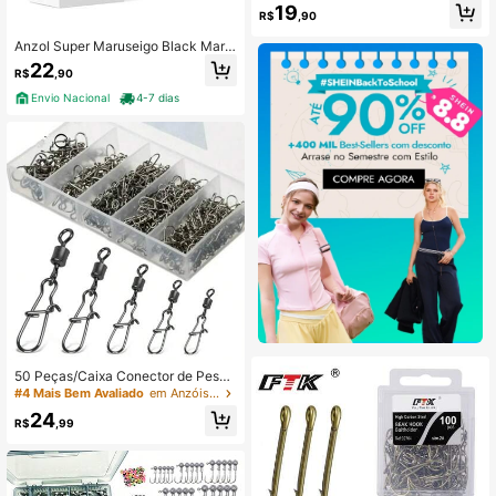
19
Salgada e Água Doce
R$
,90
Anzol Super Maruseigo Black Marin
e Varios Tamanhos
22
R$
,90
Envio Nacional
4-7 dias
50 Peças/Caixa Conector de Pesca
Pino com Rolamento Giratório com
#4 Mais Bem Avaliado
em Anzóis e acessórios para pesca
Anel Móvel e Anzol, Acessórios de I
24
scas
R$
,99