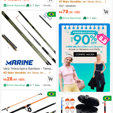
cas Para Molinete De 1,70m 2 Molin
#1 Mais Vendido
em Varas de pesca
etes De Um Rolamento Com Linha,
Envio Nacional
4-7 dias
Vendedor Indicado
60+ vendido
Conjunto Leve E Muito Eficiente Pa
79
ra Pesca em Rios , Lagos e Pesquei
R$
,30
-12%
ros .
Envio Nacional
4-7 dias
Vara Telescópica Bamboo - Taman
hos Diversos
#2 Mais Vendido
em Varas de pesca
28
R$
,90
-52%
Envio Nacional
4-7 dias
Vendedor Indicado