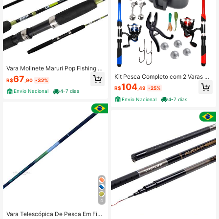
Vara Molinete Maruri Pop Fishing D
X 10-20LB 1,35 Metros 2P
Kit Pesca Completo com 2 Varas 2
67
R$
,90
-32%
Molinetes Porta isca Pega Peixe Bo
104
R$
,49
-25%
ia Anzol Chumbada
Envio Nacional
4-7 dias
Envio Nacional
4-7 dias
4
Vara Telescópica De Pesca Em Fibr