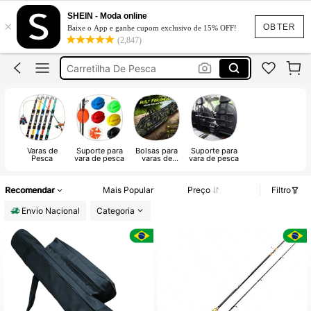
Pescaria
SHEIN - Moda online
×
Vara De Pesca
OBTER
Baixe o App e ganhe cupom exclusivo de 15% OFF!
(2,847)
Vara De Pesca Profissional
Carretilha De Pesca
Kit Pesca
Pescaria
Vara De Pesca
Varas de
Suporte para
Bolsas para
Suporte para
Pesca
vara de pesca
varas de
vara de pesca
pesca
Recomendar
Mais Popular
Preço
Filtro
Envio Nacional
Categoria