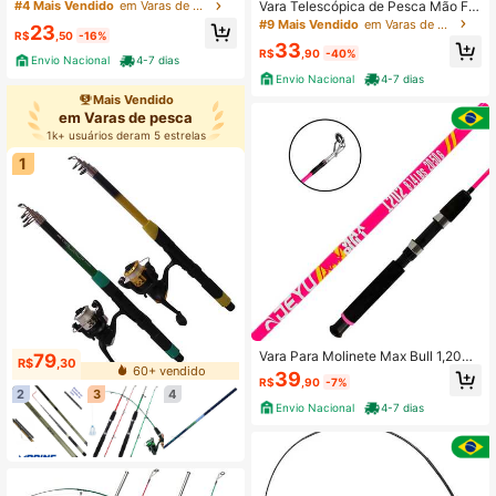
a de Vidro Retrátil Super Resistente
Vara Telescópica de Pesca Mão Fib
#4 Mais Vendido
em Varas de pesca
Para Pesca de Tilápias, Lambaris, P
ra de Vidro Maruri Audax Tilapia La
#9 Mais Vendido
em Varas de pesca
23
iaus, em Rios, Pesqueiros e Lagos
R$
,50
-16%
mbari
33
R$
,90
-40%
Envio Nacional
4-7 dias
Envio Nacional
4-7 dias
Mais Vendido
em Varas de pesca
1k+ usuários deram 5 estrelas
1
Vara Para Molinete Max Bull 1,20m
79
R$
,30
8-14 Lbs 2 Partes - Deyu
60+ vendido
39
R$
,90
-7%
2
3
4
Envio Nacional
4-7 dias