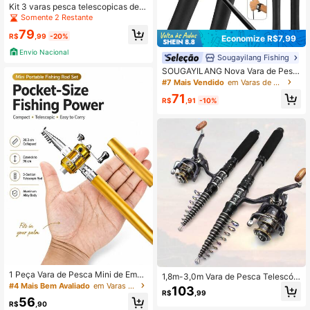
Kit 3 varas pesca telescopicas de
mão 4,50 metros + Acessórios
Somente 2 Restante
79
R$
,99
-20%
Economize R$7,99
Envio Nacional
Sougayilang Fishing
SOUGAYILANG Nova Vara de Pesc
a Telescópica de Fibra de Carbono,
#7 Mais Vendido
em Varas de pesca
Vara de Arremesso/Spinning de 1,8
71
m/2,1m/2,4m, Cabo de EVA, Vara de
R$
,91
-10%
Pesca de Água Doce Ultra Leve
1 Peça Vara de Pesca Mini de Emer
1,8m-3,0m Vara de Pesca Telescópi
gência - Vara de Alumínio Dobrável
#4 Mais Bem Avaliado
em Varas de Pesca e Acessórios
ca Portátil de Carbono, Carretel Op
103
em Formato de Caneta de 1m com
R$
,99
cional, Ação Rápida, Vara de Arrem
56
Molinete Instantâneo - Ferramenta
R$
,90
esso, Fácil de Carregar, Vara para C