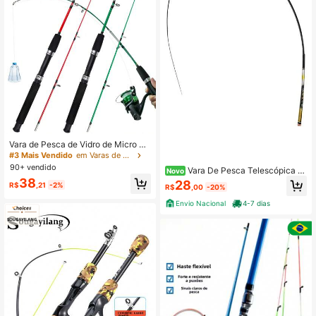
Vara de Pesca de Vidro de Micro Pe
sca de 1m com 2 Seções de Pesca
#3 Mais Vendido
em Varas de pesca
no Gelo Ultraleve, Vara de Pesca P
90+ vendido
Vara De Pesca Telescópica C
Novo
ortátil
mik Fibra De Carbono 1.80 Mts
38
28
R$
,21
-2%
R$
,00
-20%
Envio Nacional
4-7 dias