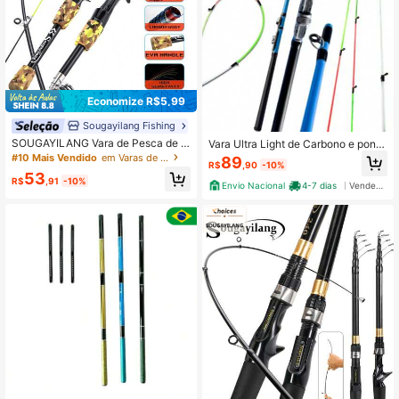
Economize R$5,99
Sougayilang Fishing
SOUGAYILANG Vara de Pesca de Fi
Vara Ultra Light de Carbono e ponta
bra de Carbono com Anéis-Guia de
de Fibra - 2 Partes com 1,65
#10 Mais Vendido
em Varas de pesca
89
R$
,90
-10%
Cerâmica, Cabo Confortável e Desi
53
gn Portátil - Vara de Arremesso de
R$
,91
-10%
Envio Nacional
4-7 dias
Vendedor Indicado
1,5m/4,92 pés para Água Doce