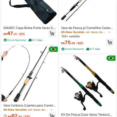
SMARC Capa Bolsa Porta Varas Du
Vara de Pesca p/ Carretilha Carbon
plo Ziper Para Traia De Pesca 70c
o 1.65m 20lbs 2 Partes c/ Capa
#5 Mais Vendido
em Varas de pesca
47
R$
,41
-21%
m
100+ vendido
Envio Nacional
4-7 dias
75
R$
,05
-42%
Envio Nacional
4-7 dias
Vara Carbono 2 partes para Carretil
ha 1.80m -8-15lbs
#6 Mais Vendido
em Varas de pesca
Kit De Pesca Duas Varas Telescópi
62
R$
,93
-37%