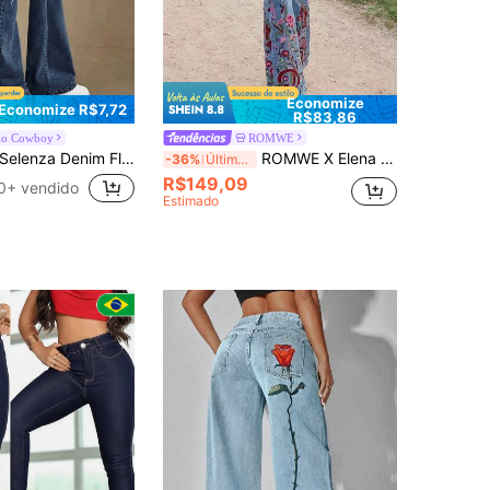
Economize
Economize R$7,72
R$83,86
ilo Cowboy
ROMWE
Selenza Denim Flare Casual Versátil com Bolso Bordado Floral Feminino
ROMWE X Elena Katey Calça Denim Flare Bordada Floral Feminina, Escolar
-36%
Últimos 3 dias
R$149,09
0+ vendido
Estimado