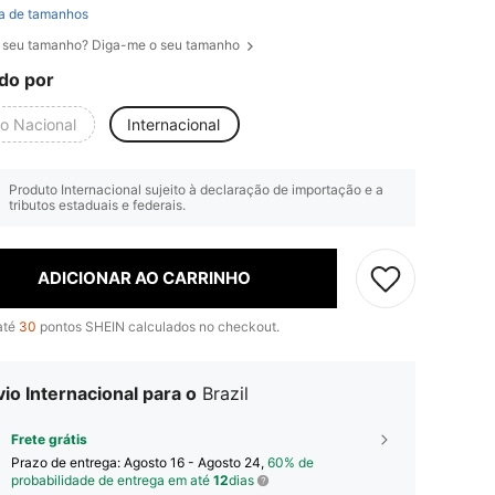
a de tamanhos
 seu tamanho? Diga-me o seu tamanho
do por
io Nacional
Internacional
Produto Internacional sujeito à declaração de importação e a
tributos estaduais e federais.
ADICIONAR AO CARRINHO
até
30
pontos SHEIN calculados no checkout.
io Internacional para o
Brazil
Frete grátis
Prazo de entrega:
Agosto 16 - Agosto 24,
60% de
probabilidade de entrega em até
12
dias