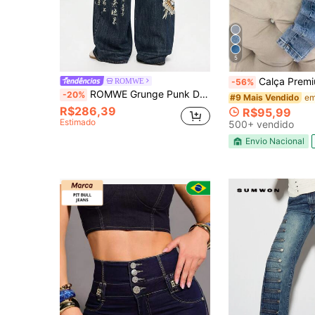
5
Calça Premium Sal e Pimenta - Pimenta Original Bo
ROMWE
-56%
ROMWE Grunge Punk Denim Soltos de Perna Larga com Bordado Unissex de Estilo de Rua Retrô de Tigre e Bambu Chinês
-20%
#9 Mais Vendido
R$286,39
R$95,99
Estimado
500+ vendido
Envio Nacional