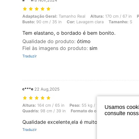
8 Nov,2024
Adaptação Geral: Tamanho Real, Altura: 170 cm / 67 in, Peso: 58 kg /
Adaptação Geral:
Tamanho Real
Altura:
170 cm / 67 in
P
Busto:
90 cm / 35 in
Cor:
Lavagem clara
Tamanho:
S
Tem elastano, o bordado é bem bonito.
Qualidade do produto
:
ótimo
Fiel às imagens do produto
:
sim
Traduzir
c***e
22 Aug,2025
Altura: 164 cm / 65 in, Peso: 55 kg / 121 lbs, Busto: 98 cm / 39 in,
Altura:
164 cm / 65 in
Peso:
55 kg / 121 lbs
Busto:
98 cm
Usamos cookie
Quadris:
98 cm / 39 in
Formato do corpo:
Ampulheta
Co
consulte nos
Qualidade excelente,ela é muito linda no corpo
Traduzir