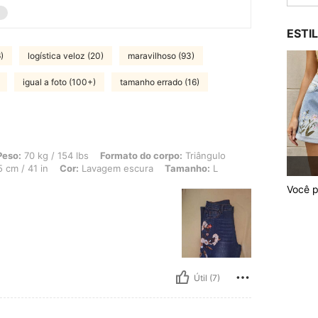
ESTI
)
logística veloz (20)
maravilhoso (93)
igual a foto (100+)
tamanho errado (16)
/ 154 lbs, Formato do corpo: Triângulo, Quadris: 100 cm / 39 in, Cintura: 79 cm /
Peso:
70 kg / 154 lbs
Formato do corpo:
Triângulo
 cm / 41 in
Cor:
Lavagem escura
Tamanho:
L
Você p
Útil (7)