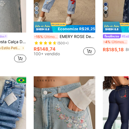
6
6
Economize R$26,25
EMERY ROSE Denim casuais de verão com bolso bordado floral para mulheres
dos
#Est
-15%
Últimos 3 dias
m Bordada Azul Desbotada para Cães Pequenos
-4%
Últimos 3 dias
(500+)
em Estilo Petite Jeans Feminino
R$148,74
R$185,18
8
100+ vendido