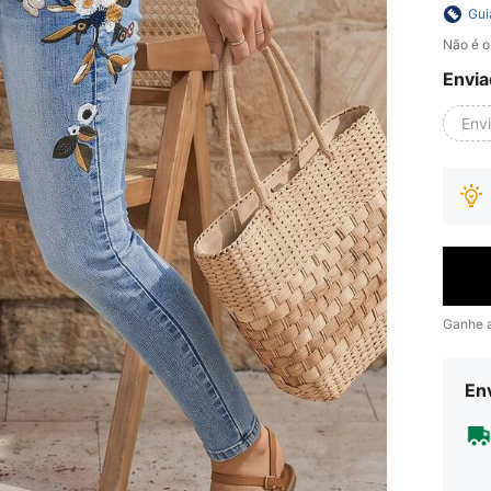
Gui
Não é o
Envia
Env
Ganhe 
Env