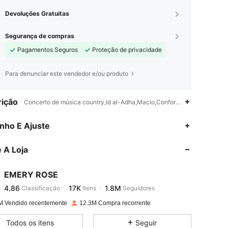
Devoluções Gratuitas
Segurança de compras
Pagamentos Seguros
Proteção de privacidade
Para denunciar este vendedor e/ou produto
ição
Concerto de música country,Id al-Adha,Macio,Confortável,Não agride a
4,86
17K
1.8M
nho E Ajuste
 A Loja
4,86
17K
1.8M
EMERY ROSE
4,86
17K
1.8M
Classificação
Itens
Seguidores
m***0
pago
1 dia atrás
M Vendido recentemente
12.3M Compra recorrente
4,86
17K
1.8M
Todos os itens
Seguir