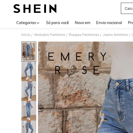
Calc
Use up 
Categorias
Só para você
Novo em
Envio nacional
Pr
Início
Vestuário Feminino
Roupas Femininas
Jeans feminino
/
/
/
/