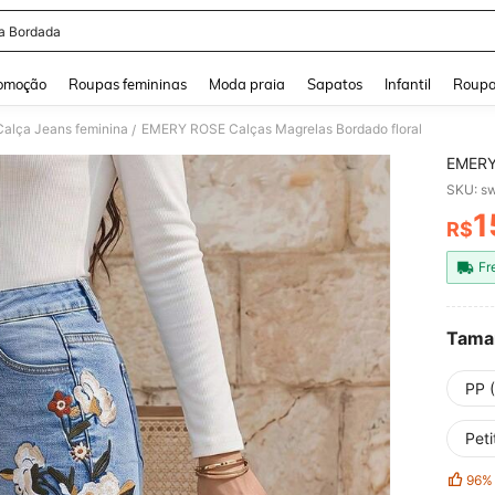
a Bordada
and down arrow keys to navigate search Buscas recentes and Pesquisar e Encontr
omoção
Roupas femininas
Moda praia
Sapatos
Infantil
Roupa
Calça Jeans feminina
EMERY ROSE Calças Magrelas Bordado floral
/
EMERY 
SKU: s
1
R$
PR
Fr
Tama
PP 
Peti
96%