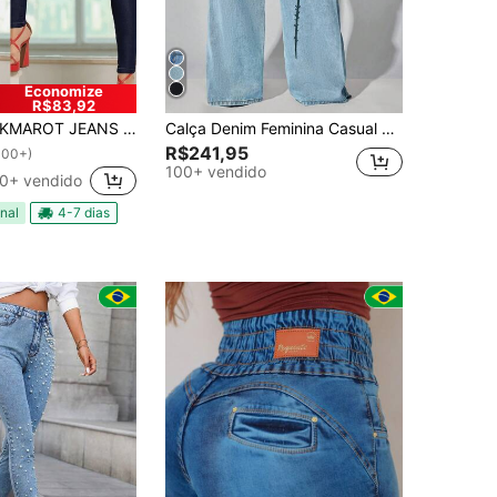
Economize
R$83,92
MAROT JEANS Calça Jeans Feminina Skinny Cintura alta com lycra power Simples Floral Zíper Botão Bolso Esportes e Fitness
Calça Denim Feminina Casual Azul de Cintura Baixa, Perna Larga, Bolsos Inclinados e Curvados, Outono
R$241,95
100+)
100+ vendido
0+ vendido
nal
4-7 dias