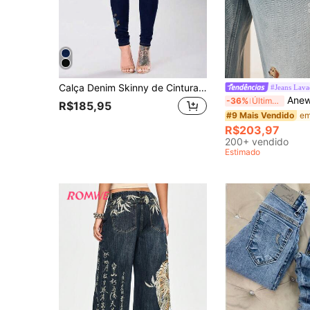
Calça Denim Skinny de Cintura Alta com Botões Bordados para Mulheres - Ajuste Slim Elegante, Adequada para Uso Diário - Roupas Casuais de Primavera/Verão para Mulheres
#Jeans Lava
Anewsta Calça Deni
-36%
Últimos 3 dias
R$185,95
#9 Mais Vendido
R$203,97
200+ vendido
Estimado