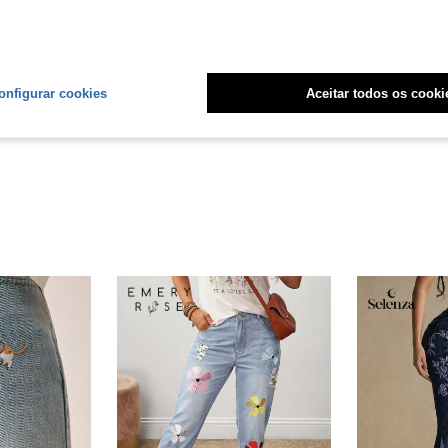
Útil (3)
onfigurar cookies
Aceitar todos os cooki
liações