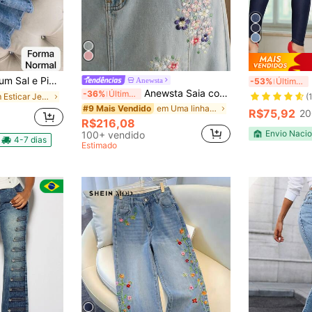
rdada Levanta Bumbum Com Elastano Coladinha
K
Anewsta
-53%
Últimos 3 dias
Anewsta Saia com Fenda de Design Emagrecedor com Bordado Pesado, Nova Moda de Verão para Mulheres
-36%
Últimos 3 dias
em Esticar Jeans Feminino
(
em Uma linha Jeans Feminino
#9 Mais Vendido
R$75,92
20
R$216,08
Envio Nacio
100+ vendido
4-7 dias
Estimado