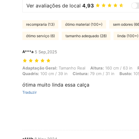
Ver avaliações de local
4,93
recompraria (13)
ótimo material (100+)
sem odores (66
ótimo serviço (6)
tamanho adequado (28)
linda (100+)
A***a
5 Sep,2025
Adaptação Geral: Tamanho Real, Altura: 160 cm / 63 in, Peso: 70 kg 
Adaptação Geral:
Tamanho Real
Altura:
160 cm / 63 in
Quadris:
100 cm / 39 in
Cintura:
79 cm / 31 in
Busto:
105
ótima muito linda essa calça
Traduzir
a***h