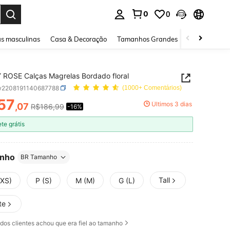
0
0
ar. Press Enter to select.
s masculinas
Casa & Decoração
Tamanhos Grandes
Joias e acessó
ROSE Calças Magrelas Bordado floral
w2208191140687788
(1000+ Comentários)
57
Últimos 3 dias
,07
R$186,99
-16%
ICE AND AVAILABILITY
ete grátis
nho
BR Tamanho
Tall
(XS)
P (S)
M (M)
G (L)
te
dos clientes achou que era fiel ao tamanho