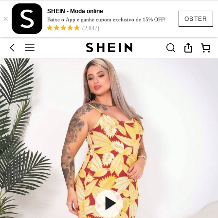
SHEIN - Moda online
×
OBTER
Baixe o App e ganhe cupom exclusivo de 15% OFF!
(2,847)