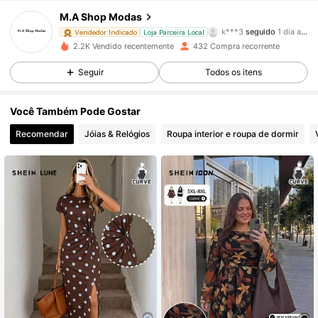
M.A Shop Modas
k***3
seguido
1 dia atrás
350 Seguidores
4,69
Vendedor Indicado
Loja Parceira Local
2.2K Vendido recentemente
432 Compra recorrente
350 Seguidores
4,69
Seguir
Todos os itens
350 Seguidores
4,69
Você Também Pode Gostar
Recomendar
Jóias & Relógios
Roupa interior e roupa de dormir
350 Seguidores
4,69
350 Seguidores
4,69
350 Seguidores
4,69
350 Seguidores
4,69
350 Seguidores
4,69