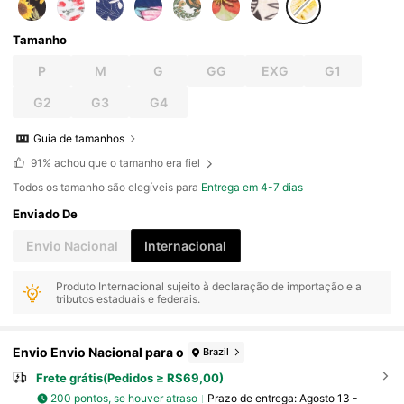
Tamanho
P
M
G
GG
EXG
G1
G2
G3
G4
Guia de tamanhos
91%
achou que o tamanho era fiel
Todos os tamanho são elegíveis para
Entrega em 4-7 dias
Enviado De
Envio Nacional
Internacional
Produto Internacional sujeito à declaração de importação e a
tributos estaduais e federais.
Envio Envio Nacional para o
Brazil
Frete grátis(Pedidos ≥ R$69,00)
200 pontos, se houver atraso
Prazo de entrega:
Agosto 13 -