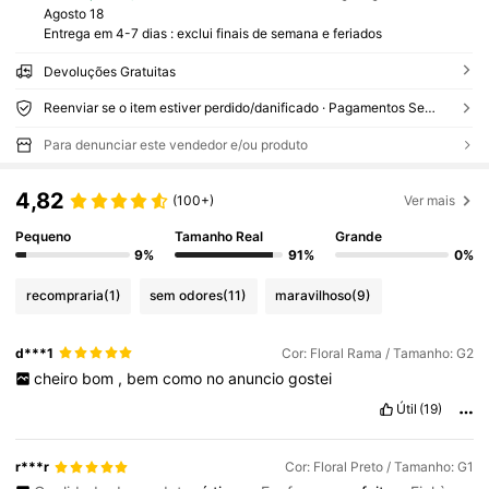
Agosto 18
Entrega em 4-7 dias : exclui finais de semana e feriados
Devoluções Gratuitas
Reenviar se o item estiver perdido/danificado · Pagamentos Seguros · Proteção de privacidade
Para denunciar este vendedor e/ou produto
4,82
(100+)
Ver mais
Pequeno
Tamanho Real
Grande
9%
91%
0%
recompraria
(1)
sem odores
(11)
maravilhoso
(9)
d***1
Cor: Floral Rama / Tamanho: G2
cheiro
bom
,
bem
como
no
anuncio
gostei
Útil
(19)
r***r
Cor: Floral Preto / Tamanho: G1