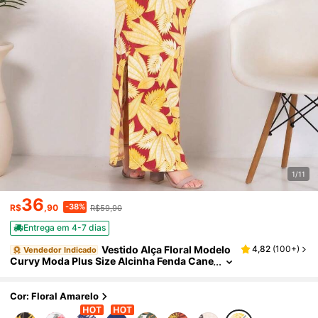
1/11
36
-38%
R$
,90
R$59,90
Entrega em 4-7 dias
Vestido Alça Floral Modelo
4,82
(
100+
)
Vendedor Indicado
Curvy Moda Plus Size Alcinha Fenda Cane
lado Curve Longo Elastano Festa Social G
estante Flor Confortável
Cor: Floral Amarelo