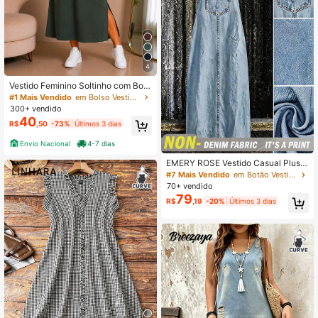
4
Vestido Feminino Soltinho com Bols
o Conforto e Elegância no Dia a Dia
#1 Mais Vendido
em Bolso Vestidos Tamanhos Grandes
Inverno do M ao G3
300+ vendido
40
R$
,50
-73%
Últimos 3 dias
Envio Nacional
4-7 dias
EMERY ROSE Vestido Casual Plus S
ize com Estampa de Efeito Denim e
#7 Mais Vendido
em Botão Vestidos Tamanhos Grandes
Alça Longa
70+ vendido
79
R$
,19
-20%
Últimos 3 dias