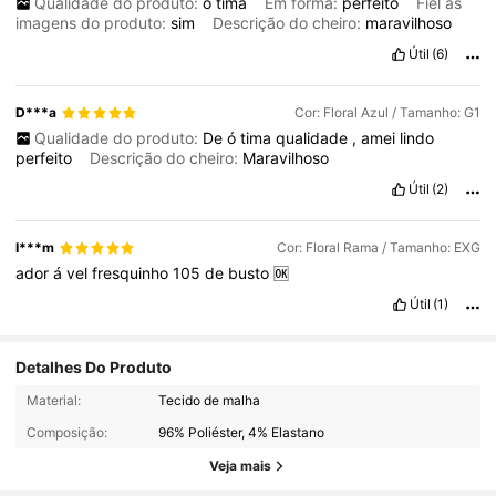
Qualidade do produto:
ó
tima
Em forma:
perfeito
Fiel às
imagens do produto:
sim
Descrição do cheiro:
maravilhoso
Útil
(6)
D***a
Cor: Floral Azul / Tamanho: G1
Qualidade do produto:
De
ó
tima
qualidade
,
amei
lindo
perfeito
Descrição do cheiro:
Maravilhoso
Útil
(2)
I***m
Cor: Floral Rama / Tamanho: EXG
ador
á
vel
fresquinho
105
de
busto
🆗
Útil
(1)
Detalhes Do Produto
350 Seguidores
4,69
Material:
Tecido de malha
Composição:
96% Poliéster, 4% Elastano
350 Seguidores
4,69
Veja mais
350 Seguidores
4,69