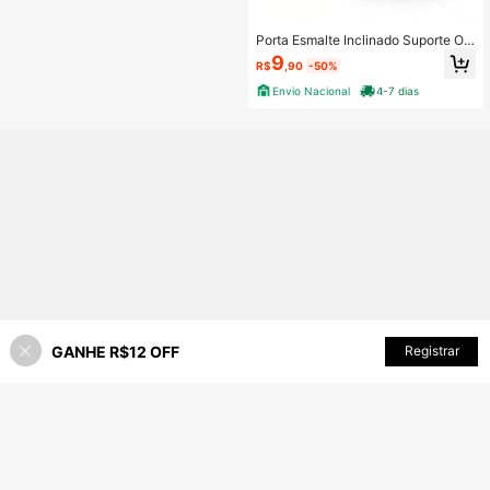
Porta Esmalte Inclinado Suporte Or
ganizador Prático Para Manicure P
9
R$
,90
-50%
edicure Profissional
Envio Nacional
4-7 dias
GANHE R$12 OFF
ADICIONAR AO CARRINHO
Registrar
60% OFF!