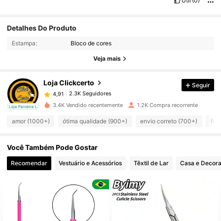
Útil
(0)
Detalhes Do Produto
2.3K Seguidores
4,91
Estampa:
Bloco de cores
Veja mais
2.3K Seguidores
4,91
Loja Clickcerto
Seguir
2.3K Seguidores
4,91
j***a
pago
1 dia atrás
3.4K Vendido recentemente
1.2K Compra recorrente
cal
Loja Parceira Local
2.3K Seguidores
4,91
amor (1000+)
ótima qualidade (900+)
envio correto (700+)
fra
Você Também Pode Gostar
2.3K Seguidores
4,91
Recomendar
Vestuário e Acessórios
Têxtil de Lar
Casa e Decor
2.3K Seguidores
4,91
2.3K Seguidores
4,91