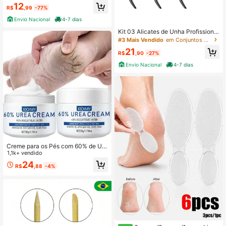
tículas Cortador Removedor pele m
12
R$
,99
-77%
orta Pedicure
Envio Nacional
4-7 dias
Kit 03 Alicates de Unha Profissional
Removedor de Cutícula Inoxidável
#3 Mais Vendido
em Conjuntos de ferramentas para cutículas Ferrame
21
R$
,90
-27%
Envio Nacional
4-7 dias
Creme para os Pés com 60% de Ure
ia XIOIMY, Adequado para Calcanh
1,1k+ vendido
ares Rachados, Tornozelos, Calos,
24
R$
,88
-4%
Pele Queratinizada, Pele Morta, Am
olecedor de Unhas, Reparo da Barr
eira Cutânea