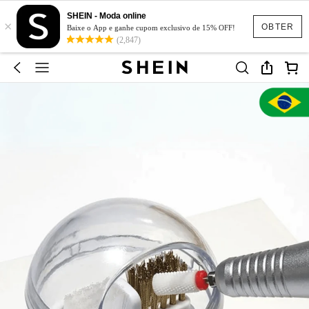
SHEIN - Moda online
×
OBTER
Baixe o App e ganhe cupom exclusivo de 15% OFF!
(2,847)