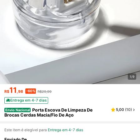
1/9
11
-60%
R$
,98
R$29,99
Entrega em 4-7 dias
Porta Escova De Limpeza De
5,00
(
10
)
Envio Nacional
Brocas Cerdas Macia/Fio De Aço
Este item é elegível para
Entrega em 4-7 dias
Enviado De