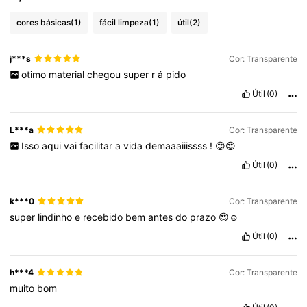
cores básicas
(1)
fácil limpeza
(1)
útil
(2)
j***s
Cor: Transparente
otimo
material
chegou
super
r
á
pido
Útil
(0)
L***a
Cor: Transparente
Isso
aqui
vai
facilitar
a
vida
demaaaiiissss
!
😍😍
Útil
(0)
k***0
Cor: Transparente
super
lindinho
e
recebido
bem
antes
do
prazo
😍☺️
Útil
(0)
h***4
Cor: Transparente
muito
bom