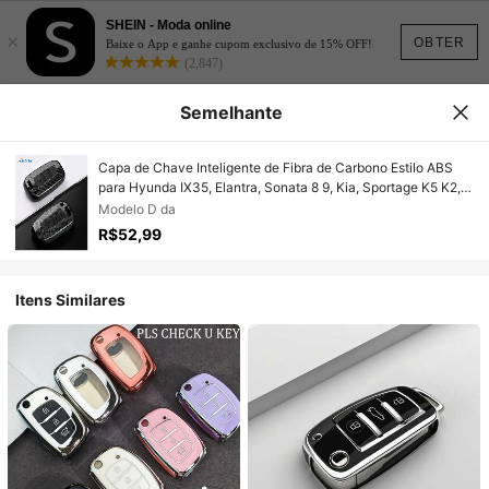
SHEIN - Moda online
×
OBTER
Baixe o App e ganhe cupom exclusivo de 15% OFF!
(2,847)
Semelhante
Capa de Chave Inteligente de Fibra de Carbono Estilo ABS
para Hyunda IX35, Elantra, Sonata 8 9, Kia, Sportage K5 K2,
Sorento Remote
Modelo D da
R$52,99
Itens Similares