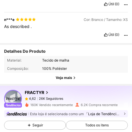
Útil
(0)
n***e
Cor: Branco / Tamanho: XS
As
described
.
Útil
(0)
Detalhes Do Produto
26K Seguidores
4,62
Material:
Tecido de malha
Composição:
100% Poliéster
26K Seguidores
4,62
Veja mais
FRACTYR
26K Seguidores
4,62
v***9
pago
1 dia atrás
160K Vendido recentemente
6.2K Compra recorrente
26K Seguidores
4,62
Esta loja é selecionada como um
「Loja de Tendências」
Seguir
Todos os itens