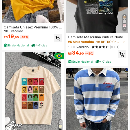
Camiseta Unissex Premium 100% A
5
lgodão Confortável Estilosa Soifisti
90+ vendido
cada Modelo: Van Gogh - Novidade
19
Camiseta Masculina Pintura Noite E
R$
,90
-82%
Promoção Especial
strelada 30.1 Classico Manga Curta
#5 Mais Vendido
em RETRÔ Camisetas masculinas
Verão
Envio Nacional
4-7 dias
100+ vendido
(100+)
34
R$
,90
-46%
Envio Nacional
4-7 dias