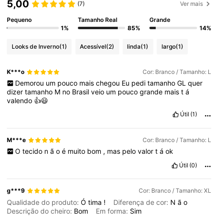
5,00
(7)
Ver mais
Pequeno
Tamanho Real
Grande
1%
85%
14%
Looks de Inverno
(1)
Acessível
(2)
linda
(1)
largo
(1)
K***o
Cor: Branco / Tamanho: L
Demorou
um
pouco
mais
chegou
Eu
pedi
tamanho
GL
quer
dizer
tamanho
M
no
Brasil
veio
um
pouco
grande
mais
t
á
valendo
👍😃
Útil
(1)
M***e
Cor: Branco / Tamanho: L
O
tecido
n
ã
o
é
muito
bom
,
mas
pelo
valor
t
á
ok
Útil
(0)
g***9
Cor: Branco / Tamanho: XL
Qualidade do produto:
Ó
tima
!
Diferença de cor:
N
ã
o
Descrição do cheiro:
Bom
Em forma:
Sim