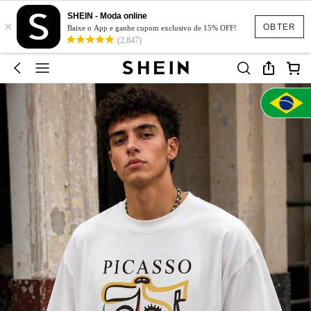
SHEIN - Moda online
×
OBTER
Baixe o App e ganhe cupom exclusivo de 15% OFF!
(2,847)