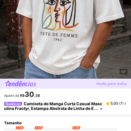
1/7
30
R$
,38
Apartir de
Camiseta de Manga Curta Casual Masc
5,00
(
7
)
ulina Fractyr, Estampa Abstrata de Linha de E
stilo Picasso, Minimalista Solta e Streetwear
Tamanho
2 left
1 left
6 left