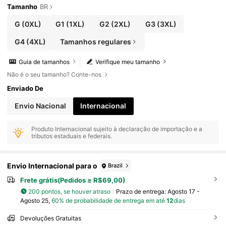
Tamanho
BR
G
(0XL)
G1
(1XL)
G2
(2XL)
G3
(3XL)
G4
(4XL)
Tamanhos regulares
Guia de tamanhos
Verifique meu tamanho
Não é o seu tamanho? Conte-nos
Enviado De
Envio Nacional
Internacional
Produto Internacional sujeito à declaração de importação e a
tributos estaduais e federais.
Envio Internacional para o
Brazil
Frete grátis(Pedidos ≥ R$69,00)
200 pontos, se houver atraso
Prazo de entrega:
Agosto 17 -
Agosto 25,
60% de probabilidade de entrega em até
12
dias
Devoluções Gratuitas