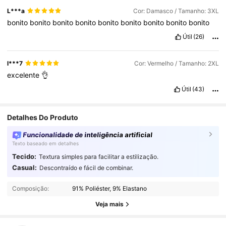
L***a
Cor: Damasco / Tamanho: 3XL
bonito
bonito
bonito
bonito
bonito
bonito
bonito
bonito
bonito
Útil
(26)
l***7
Cor: Vermelho / Tamanho: 2XL
excelente
👌
Útil
(43)
Detalhes Do Produto
Funcionalidade de inteligência artificial
Texto baseado em detalhes
Tecido:
Textura simples para facilitar a estilização.
174K Seguidores
4,84
Casual:
Descontraído e fácil de combinar.
Composição:
91% Poliéster, 9% Elastano
174K Seguidores
4,84
Veja mais