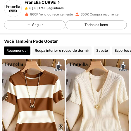
Franclia CURVE
174K Seguidores
4,84
9***u
pago
1 dia atrás
860K Vendido recentemente
350K Compra recorrente
174K Seguidores
4,84
Seguir
Todos os itens
Você Também Pode Gostar
174K Seguidores
4,84
Recomendar
Roupa interior e roupa de dormir
Sapato
Esportes 
174K Seguidores
4,84
174K Seguidores
4,84
174K Seguidores
4,84
174K Seguidores
4,84