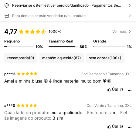
Reenviar se o item estiver perdido/danificado · Pagamentos Seguros · Proteção de privacidade
Para denunciar este vendedor e/ou produto
4,77
(1000+)
Ver mais
Pequeno
Tamanho Real
Grande
10%
89%
1%
recompraria
(9)
mantêm aquecido
(87)
sem odores
(100+)
p***3
Cor: Damasco / Tamanho: 1XL
Amei
a
minha
blusa
🧥
é
linda
material
muito
bom
💖🤩
Útil
(7)
a***0
Cor: Verde / Tamanho: 3XL
Qualidade do produto:
muita
qualidade
Em forma:
sim
Fiel
às imagens do produto:
3
sim
Útil
(5)