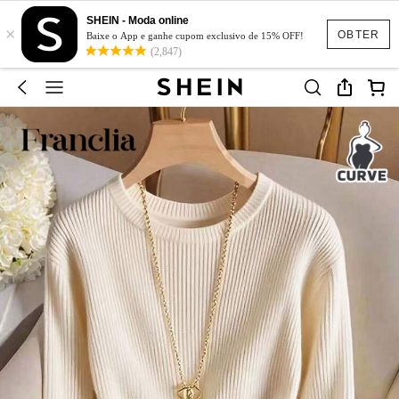
SHEIN - Moda online
×
OBTER
Baixe o App e ganhe cupom exclusivo de 15% OFF!
(2,847)