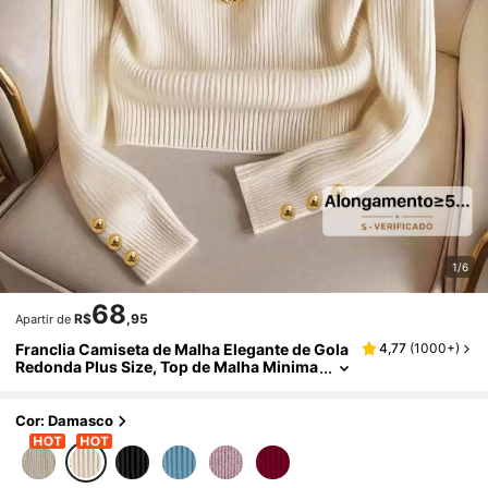
1/6
68
R$
,95
Apartir de
Franclia Camiseta de Malha Elegante de Gola
4,77
(
1000+
)
Redonda Plus Size, Top de Malha Minima
lista de Moda, Outono/Inverno
Cor: Damasco