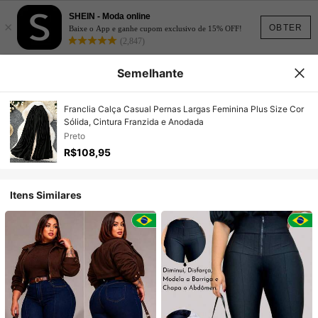
SHEIN - Moda online
×
OBTER
Baixe o App e ganhe cupom exclusivo de 15% OFF!
(2,847)
Semelhante
Franclia Calça Casual Pernas Largas Feminina Plus Size Cor
Sólida, Cintura Franzida e Anodada
Preto
R$108,95
Itens Similares