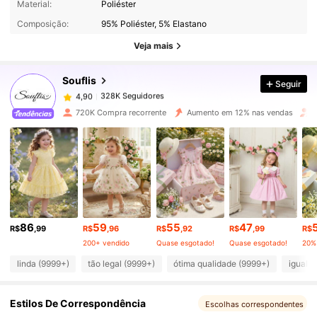
Material:
Poliéster
328K Seguidores
4,90
Composição:
95% Poliéster, 5% Elastano
Veja mais
328K Seguidores
4,90
Souflis
Seguir
328K Seguidores
4,90
720K Compra recorrente
Aumento em 12% nas vendas
328K Seguidores
4,90
328K Seguidores
4,90
86
59
55
47
328K Seguidores
4,90
R$
,99
R$
,96
R$
,92
R$
,99
R$
200+ vendido
Quase esgotado!
Quase esgotado!
20%
linda (9999+)
tão legal (9999+)
ótima qualidade (9999+)
igual a
328K Seguidores
4,90
Estilos De Correspondência
Escolhas correspondentes
328K Seguidores
4,90