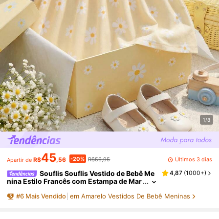
1/8
45
-20%
Últimos 3 dias
R$
,56
R$56,95
Apartir de
Souflis Souflis Vestido de Bebê Me
4,87
(
1000+
)
nina Estilo Francês com Estampa de Mar
garida, Vestido de Princesa Doce com G
#
6
Mais Vendido
em Amarelo Vestidos De Bebê Meninas
ola Peter Pan e Mangas Bufantes, Visual Cas
ual Chique para Brincadeiras, Escola e Mais
Ocasiões