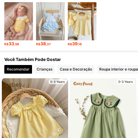
328K Seguidores
4,90
328K Seguidores
4,90
33
38
39
R$
,59
R$
,37
R$
,16
328K Seguidores
4,90
Você Também Pode Gostar
Recomendar
Crianças
Casa e Decoração
Roupa interior e roup
0-3 Years
0-3 Years