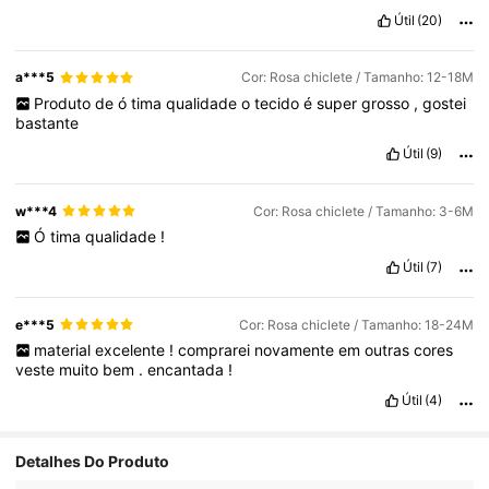
Útil
(20)
a***5
Cor: Rosa chiclete / Tamanho: 12-18M
Produto
de
ó
tima
qualidade
o
tecido
é
super
grosso
,
gostei
bastante
Útil
(9)
w***4
Cor: Rosa chiclete / Tamanho: 3-6M
Ó
tima
qualidade
!
Útil
(7)
e***5
Cor: Rosa chiclete / Tamanho: 18-24M
material
excelente
!
comprarei
novamente
em
outras
cores
veste
muito
bem
.
encantada
!
Útil
(4)
Detalhes Do Produto