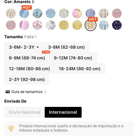
Cor: Amarelo
Tamanho
Falta
3-6M
-
2-3Y
3-6M
(62-68 cm)
9 left
6-9M
(68-74 cm)
9-12M
(74-80 cm)
12-18M
(80-86 cm)
18-24M
(86-92 cm)
2-3Y
(92-98 cm)
Guia de tamanhos
Enviado De
Envio Nacional
Internacional
Produto Internacional sujeito à declaração de importação e a
tributos estaduais e federais.