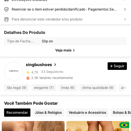
Reenviar se o item estiver perdido/danificado · Pagamentos Seguros · Proteção de privacidade
Para denunciar este vendedor e/ou produto
53 Seguidores
4,79
Detalhes Do Produto
Tipo de Fechamento:
Slip on
53 Seguidores
4,79
Veja mais
53 Seguidores
4,79
xingbushoes
Seguir
53 Seguidores
4,79
2.3K Vendido recentemente
53 Seguidores
4,79
tão legal (9)
elegante (7)
linda (6)
ótima qualidade (6)
amor 
53 Seguidores
4,79
Você Também Pode Gostar
53 Seguidores
4,79
Recomendar
Jóias & Relógios
Vestuário e Acessórios
Bolsas & 
53 Seguidores
4,79