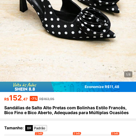
1/8
Economize R$11,48
152
-7%
R$
,47
R$163,95
Sandálias de Salto Alto Pretas com Bolinhas Estilo Francês,
Bico Fino e Bico Aberto, Adequadas para Múltiplas Ocasiões
Tamanho
:
BR
Padrão
2 left
3 left
3 left