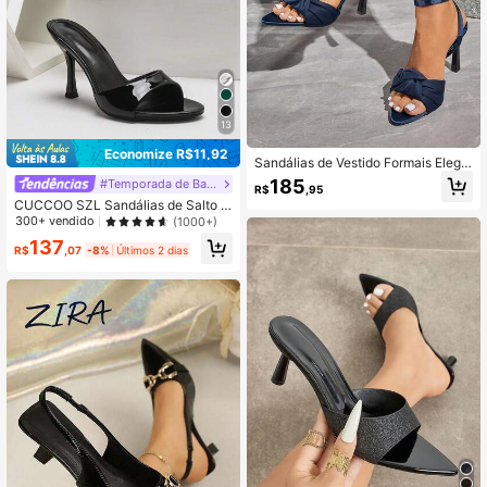
Pretos
13
Economize R$11,92
Sandálias de Vestido Formais Elega
ntes Versáteis para Uso Externo, Tra
185
#Temporada de Bailes Formais
R$
,95
balho e Festa, Salto Agulha Bico Fin
CUCCOO SZL Sandálias de Salto A
o, Cor Sólida com Nó Torcido, para
lto Versáteis e da Moda para Uso Ex
300+ vendido
(1000+)
Mulheres
terno, Verão
137
R$
,07
-8%
Últimos 2 dias