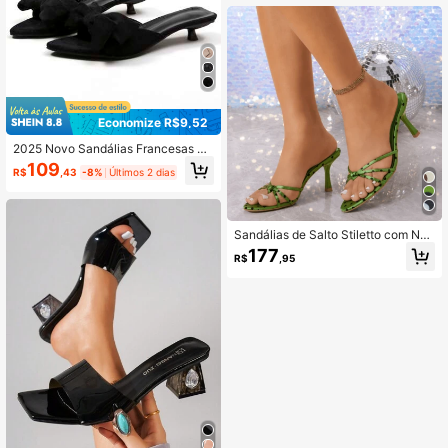
Economize R$9,52
2025 Novo Sandálias Francesas de
Pontas Apontadas com Laço para
109
R$
,43
-8%
Últimos 2 dias
Mulheres, Parte Superior em Camur
ça, Salto Baixo Confortável
Sandálias de Salto Stiletto com Nó
e Estampa de Bolinhas
177
R$
,95