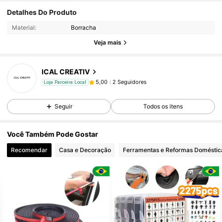
Detalhes Do Produto
Material:
Borracha
Veja mais
ICAL CREATIV
2 Seguidores
5,00
Loja Parceira Local
l***5
seguido
1 dia atrás
2 Seguidores
5,00
Seguir
Todos os itens
2 Seguidores
5,00
Você Também Pode Gostar
Recomendar
Casa e Decoração
Ferramentas e Reformas Doméstic