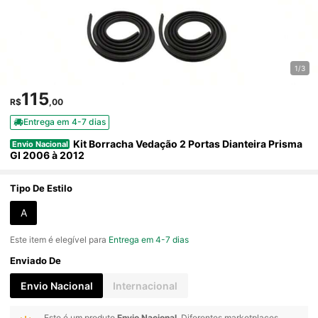
1/3
115
R$
,00
Entrega em 4-7 dias
Kit Borracha Vedação 2 Portas Dianteira Prisma
Envio Nacional
GI 2006 à 2012
Tipo De Estilo
A
Este item é elegível para
Entrega em 4-7 dias
Enviado De
Envio Nacional
Internacional
Este é um produto
Envio Nacional
. Diferentes marketplaces