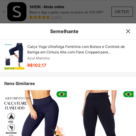
SHEIN - Moda online
×
OBTER
Baixe o App e ganhe cupom exclusivo de 15% OFF!
(2,847)
Semelhante
Calça Yoga Ultrafolga Feminina com Bolsos e Controle de
Barriga em Cintura Alta com Flare Cropped para
Primavera/Verão
Azul Marinho
R$102,17
Itens Similares