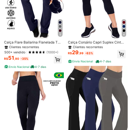
5
4
Calça Flare Bailarina Flanelada Tér
Calça Corsário Capri Suplex Cintur
mica Antifrio Forrada Em Suplex W
a Alta
Clientes recorrentes
Clientes recorrentes
OLFOX
29
500+ vendido
(1000+)
R$
,99
-63%
51
R$
,90
-35%
Envio Nacional
4-7 dias
Envio Nacional
4-7 dias
1/10
102
-28%
Últimos 3 dias
R$
,17
R$141,90
Calça Yoga Ultrafolga Feminina com Bolsos e
4,87
(
100+
)
Controle de Barriga em Cintura Alta com F
lare Cropped para Primavera/Verão
Tamanho
BR
P
(S)
M
(M)
G
(L)
GG
(XL)
EG
(XXL)