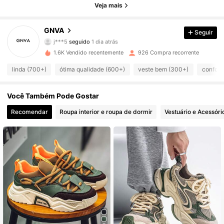
1.4K Seguidores
4,91
Veja mais
1.4K Seguidores
4,91
GNVA
Seguir
j***5
seguido
1 dia atrás
1.4K Seguidores
4,91
1.6K Vendido recentemente
926 Compra recorrente
linda (700+)
ótima qualidade (600+)
veste bem (300+)
confort
1.4K Seguidores
4,91
1.4K Seguidores
Você Também Pode Gostar
4,91
Recomendar
Roupa interior e roupa de dormir
Vestuário e Acessóri
1.4K Seguidores
4,91
1.4K Seguidores
4,91
1.4K Seguidores
4,91
1.4K Seguidores
4,91
1.4K Seguidores
4,91