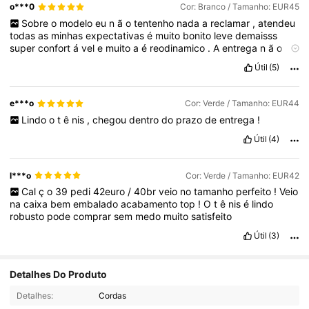
o***0
Cor: Branco / Tamanho: EUR45
Sobre
o
modelo
eu
n
ã
o
tentenho
nada
a
reclamar
,
atendeu
todas
as
minhas
expectativas
é
muito
bonito
leve
demaisss
super
confort
á
vel
e
muito
a
é
reodinamico
.
A
entrega
n
ã
o
demorou
muito
foi
super
r
á
pido
e
tamb
é
m
n
ã
o
tenho
nada
a
Útil
(5)
reclamar
,
o
cuidado
com
o
produto
foi
excepcional
entregador
super
gente
recomendo
olhar
muito
bem
na
hora
de
escolher
o
tamanho
porque
ele
vem
certinho
e
na
conta
.
e***o
Cor: Verde / Tamanho: EUR44
Lindo
o
t
ê
nis
,
chegou
dentro
do
prazo
de
entrega
!
Útil
(4)
l***o
Cor: Verde / Tamanho: EUR42
Cal
ç
o
39
pedi
42euro
/
40br
veio
no
tamanho
perfeito
!
Veio
na
caixa
bem
embalado
acabamento
top
!
O
t
ê
nis
é
lindo
robusto
pode
comprar
sem
medo
muito
satisfeito
Útil
(3)
Detalhes Do Produto
1.4K Seguidores
4,91
Detalhes:
Cordas