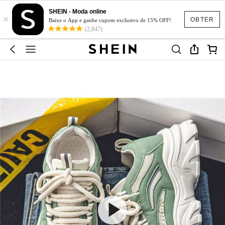
SHEIN - Moda online
×
OBTER
Baixe o App e ganhe cupom exclusivo de 15% OFF!
(2,847)