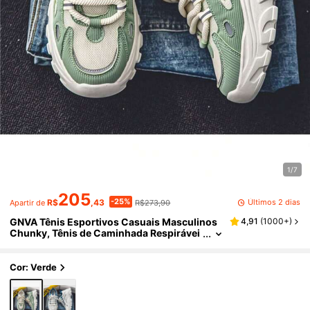
1/7
205
-25%
Últimos 2 dias
R$
,43
R$273,90
Apartir de
GNVA Tênis Esportivos Casuais Masculinos
4,91
(
1000+
)
Chunky, Tênis de Caminhada Respirávei
s e Leves com Cadarço, Combinação de
Cor Verde para o Dia dos Namorados, para L
ooks Ativos com Denim
Cor: Verde