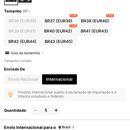
Tamanho
BR
3 left
4 left
BR36
(EUR38)
BR37
(EUR39)
BR38
(EUR40)
2 left
BR39
(EUR41)
BR40
(EUR42)
BR41
(EUR43)
BR42
(EUR44)
BR43
(EUR45)
Guia de tamanhos
Tamanho correto
Enviado De
Envio Nacional
Internacional
Produto Internacional sujeito à declaração de importação e a
tributos estaduais e federais.
Quantidade:
Envio Internacional para o
Brazil