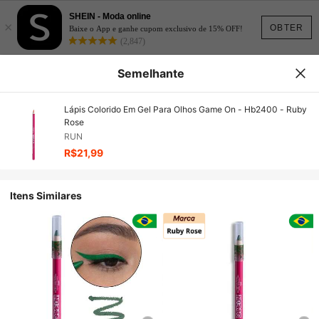
SHEIN - Moda online
×
OBTER
Baixe o App e ganhe cupom exclusivo de 15% OFF!
(2,847)
Semelhante
Lápis Colorido Em Gel Para Olhos Game On - Hb2400 - Ruby
Rose
RUN
R$21,99
Itens Similares