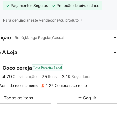
Pagamentos Seguros
Proteção de privacidade
Para denunciar este vendedor e/ou produto
4,79
75
3.1K
ição
Retrô,Manga Regular,Casual
 A Loja
4,79
75
3.1K
Coco cereja
Loja Parceira Local
4,79
75
3.1K
Classificação
Itens
Seguidores
C***E
pago
1 dia atrás
 Vendido recentemente
1.2K Compra recorrente
4,79
75
3.1K
Todos os itens
Seguir
4,79
75
3.1K
4,79
75
3.1K