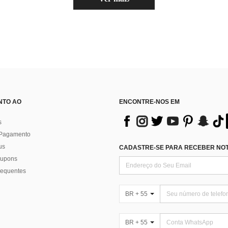
NTO AO
ENCONTRE-NOS EM
s
 Pagamento
us
CADASTRE-SE PARA RECEBER NOTÍ
 cupons
requentes
BR + 55
BR + 55