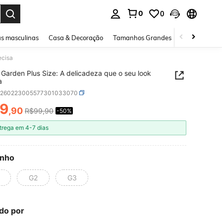
0
0
ar. Press Enter to select.
s masculinas
Casa & Decoração
Tamanhos Grandes
Joias e acessó
ecisa
t Garden Plus Size: A delicadeza que o seu look
a
z260223005577301033070
9
,90
R$99,90
-50%
ICE AND AVAILABILITY
trega em 4-7 dias
nho
G2
G3
do por