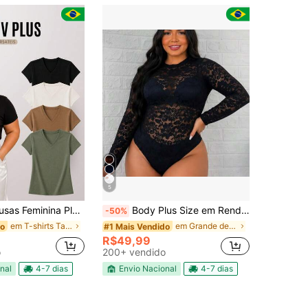
5
ina Plus Size Gola V Básica Casual - H00
Body Plus Size em Renda Manga Longa 2026
-50%
em T-shirts Tamanhos Grandes
em Grande demais Blusas Tamanhos Grandes
do
#1 Mais Vendido
R$49,99
o
200+ vendido
nal
4-7 dias
Envio Nacional
4-7 dias