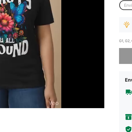
Env
G1, G2,
Desculp
Env