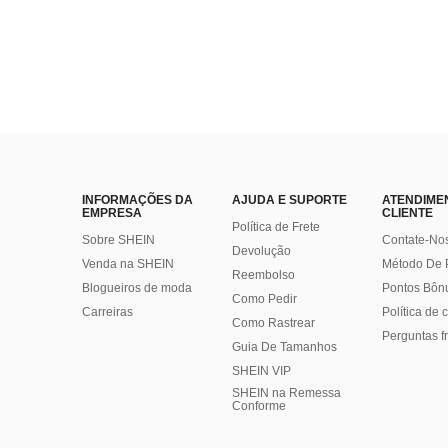
INFORMAÇÕES DA
AJUDA E SUPORTE
ATENDIME
EMPRESA
CLIENTE
Política de Frete
Sobre SHEIN
Contate-No
Devolução
Venda na SHEIN
Método De
Reembolso
Blogueiros de moda
Pontos Bôn
Como Pedir
Carreiras
Política de
Como Rastrear
Perguntas f
Guia De Tamanhos
SHEIN VIP
SHEIN na Remessa
Conforme