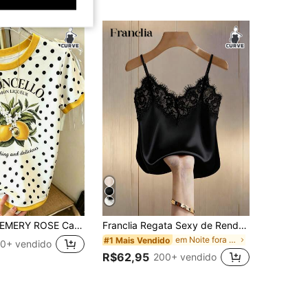
MERY ROSE Camiseta Feminina com Estampa de Letra & Fruta, Gola Redonda com Acabamento Contrastante, Manga Curta, Camisetas Gráficas de Verão para Mulheres
Franclia Regata Sexy de Renda e Cetim com Recortes em Plus Size para Mulheres, Adequada para Praia, Férias, Viagens Casuais
em Noite fora Plus Size Tank Tops & Camis em Menin
#1 Mais Vendido
0+ vendido
R$62,95
200+ vendido