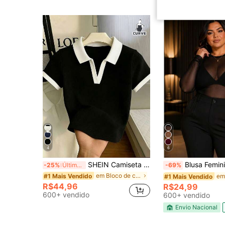
4
6
SHEIN Camiseta Casual de Manga Curta com Gola Bicolor para Mulheres Plus Size
Blusa Feminina Tule Plus Size Blusinha Transparente Confortável e Elegante par
-25%
Últimos 3 dias
-69%
em Bloco de cores T-shirts Tamanhos Grandes
#1 Mais Vendido
#1 Mais Vendido
R$44,96
R$24,99
600+ vendido
600+ vendido
Envio Nacional