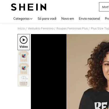
Motf
Use up 
Categorias
Só para você
Novo em
Envio nacional
Pr
Início
Vestuário Feminino
Roupas Femininas Plus
Plus Size To
/
/
/
Video