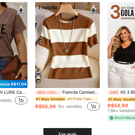
4
mize R$11,04
Cinza com Estampa de Letras, Decote em V, Manga Curta e Meio Zíper
Franclia Camiseta Casual Plus Size com Estampa Listrada
Kit 3 Blusas Femin
-25%
Últimos 3 dias
-24%
em Praia Tops Tamanhos Grandes
#1 Mais Vendido
#1 Mais Vendi
endido
R$54,99
R$50,96
1k+ vendido
1,8k+ vendid
Envio Nacio
Ver mais