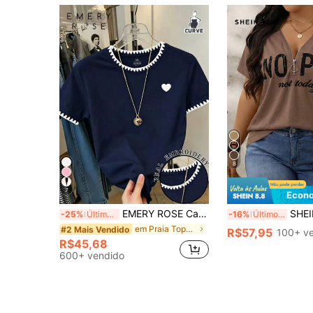
8
7
Econo
EMERY ROSE Camiseta Casual de Manga Curta com Bordado Plus Size para Mulheres
SHEIN LUNE Camiseta Plus Size 
-25%
Últimos 3 dias
-16%
Últimos 3 dias
em Praia Tops Tamanhos Grandes
#2 Mais Vendido
R$57,95
100+ v
R$45,68
600+ vendido