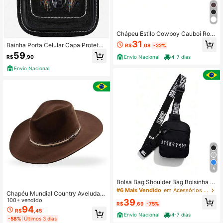
Chápeu Estilo Cowboy Cauboi Rod
eio Confortável Moda Moderna Cou
31
Bainha Porta Celular Capa Protetor
R$
,08
-22%
ntry Americano Modelo Clássico Ad
a em Couro Legítimo Com Desenho
59
ulto
Envio Nacional
4-7 dias
R$
,90
Country Capinha Desenhada Artes
anal Forrada Tecido Com Passador
Envio Nacional
de Cinto
5
Bolsa Bag Shoulder Bag Bolsinha P
orta Celular Organizadora de acess
#6 Mais Vendido
em Acessórios para bolsas masculinas
Chapéu Mundial Country Aveludad
órios Bolsa Prática Streetwear
o Embaixador Unisex
100+ vendido
39
R$
,69
-75%
94
R$
,45
Envio Nacional
4-7 dias
-58%
Últimos 3 dias