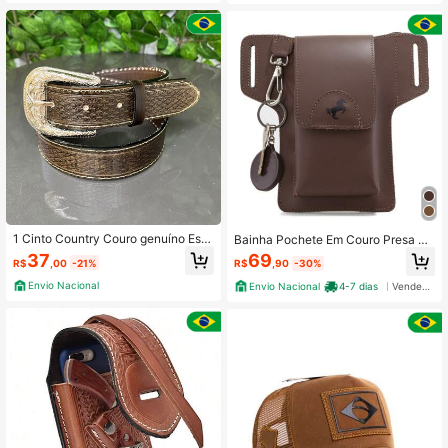
1 Cinto Country Couro genuíno Esta
Bainha Pochete Em Couro Presa No
mpa Cavalo Ou Efeito escamas
Cinto Masculina Organizadora Cha
37
69
R$
,00
-21%
R$
,90
-30%
ves Celular Documentos
Envio Nacional
Envio Nacional
4-7 dias
Vendedor Indicado