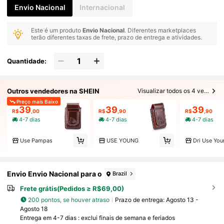
Envio Nacional
Internacional
Este é um produto
Envio Nacional
. Diferentes marketplaces
terão diferentes taxas de frete, prazo de entrega e atividades.
Quantidade:
Outros vendedores na SHEIN
Visualizar todos os 4 vendedores
Preço mais Baixo
39
39
39
R$
,00
R$
,90
R$
,90
4-7 dias
4-7 dias
4-7 dias
Use Pampas
USE YOUNG
Dri Use You
Envio Envio Nacional para o
Brazil
Frete grátis(Pedidos ≥ R$69,00)
200 pontos, se houver atraso
Prazo de entrega:
Agosto 13 -
Agosto 18
Entrega em 4-7 dias : exclui finais de semana e feriados