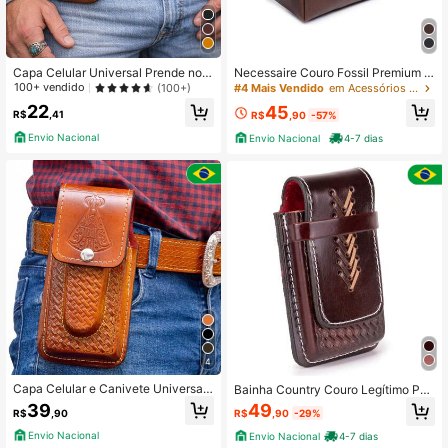
Capa Celular Universal Prende no
Necessaire Couro Fossil Premium R
Cinto Bainha Country
esistente Forro Impermeavel Ziper E
100+ vendido
(100+)
#4 Mais Vendido
em Acessórios para bolsas masculinas
stampa Medalha São Bento
22
45
R$
,41
R$
,90
-57%
Envio Nacional
Envio Nacional
4-7 dias
4
Capa Celular e Canivete Universal
Bainha Country Couro Legítimo Por
Conjugada Forrada Premium Countr
ta Celular Artesanal Couro genuíno
39
49
R$
,90
R$
,90
-29%
y Unissex
Country Todas
Envio Nacional
Envio Nacional
4-7 dias