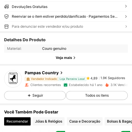
Devoluções Gratuitas
Reenviar se o item estiver perdido/danificado · Pagamentos Seguros · Proteção de privacidade
Para denunciar este vendedor e/ou produto
1.9K Seguidores
4,89
Detalhes Do Produto
Material:
Couro genuíno
1.9K Seguidores
4,89
Veja mais
Pampas Country
1.9K Seguidores
4,89
9***a
pago
1 dia atrás
Vendedor Indicado
Loja Parceira Local
Clientes recorrentes
Estabelecido há 1 ano
3.1K Vendido 
1.9K Seguidores
4,89
Seguir
Todos os itens
Você Também Pode Gostar
1.9K Seguidores
4,89
Recomendar
Jóias & Relógios
Casa e Decoração
Bolsas & Baga