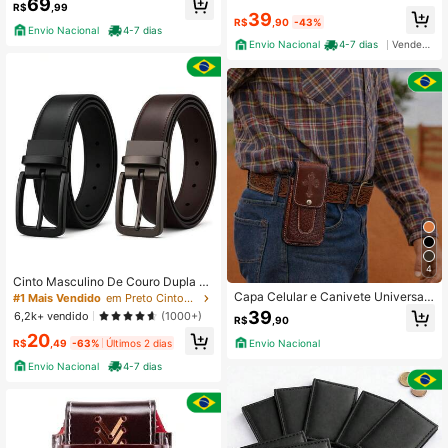
69
uíno Bainha Todas
R$
,99
39
R$
,90
-43%
Envio Nacional
4-7 dias
Envio Nacional
4-7 dias
Vendedor Indicado
4
Cinto Masculino De Couro Dupla Fa
ce Masculino Com Fivela Giratória
Capa Celular e Canivete Universal
#1 Mais Vendido
em Preto Cintos Masculinos
Conjugada Forrada Premium Countr
39
6,2k+ vendido
(1000+)
R$
,90
y Unissex
20
Envio Nacional
R$
,49
-63%
Últimos 2 dias
Envio Nacional
4-7 dias