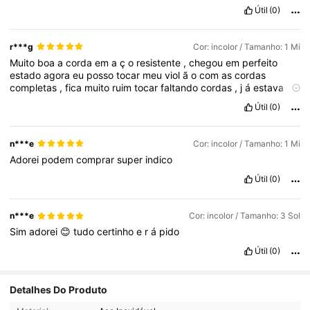
Útil
(0)
r***g
Cor: incolor / Tamanho: 1 Mi
Muito
boa
a
corda
em
a
ç
o
resistente
,
chegou
em
perfeito
estado
agora
eu
posso
tocar
meu
viol
ã
o
com
as
cordas
completas
,
fica
muito
ruim
tocar
faltando
cordas
,
j
á
estava
com
saudades
de
tocar
.
Valeu
muito
a
compra
muito
obrigado
Útil
(0)
vendedor
.
Fiquem
com
Deus
.
n***e
Cor: incolor / Tamanho: 1 Mi
Adorei
podem
comprar
super
indico
Útil
(0)
n***e
Cor: incolor / Tamanho: 3 Sol
Sim
adorei
😊
tudo
certinho
e
r
á
pido
Útil
(0)
15 Seguidores
4,71
Detalhes Do Produto