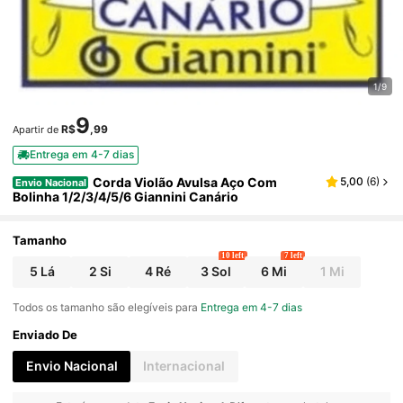
1/9
9
R$
,99
Apartir de
Entrega em 4-7 dias
Corda Violão Avulsa Aço Com
5,00
(
6
)
Envio Nacional
Bolinha 1/2/3/4/5/6 Giannini Canário
Tamanho
10 left
7 left
5 Lá
2 Si
4 Ré
3 Sol
6 Mi
1 Mi
Todos os tamanho são elegíveis para
Entrega em 4-7 dias
Enviado De
Envio Nacional
Internacional