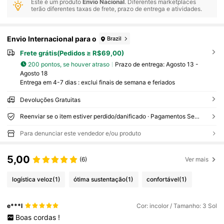
Este é um produto
Envio Nacional
. Diferentes marketplaces
terão diferentes taxas de frete, prazo de entrega e atividades.
Envio Internacional para o
Brazil
Frete grátis(Pedidos ≥ R$69,00)
200 pontos, se houver atraso
Prazo de entrega:
Agosto 13 -
Agosto 18
Entrega em 4-7 dias : exclui finais de semana e feriados
Devoluções Gratuitas
Reenviar se o item estiver perdido/danificado · Pagamentos Seguros · Proteção de privacidade
Para denunciar este vendedor e/ou produto
5,00
(6)
Ver mais
logística veloz
(1)
ótima sustentação
(1)
confortável
(1)
e***l
Cor: incolor / Tamanho: 3 Sol
Boas
cordas
!