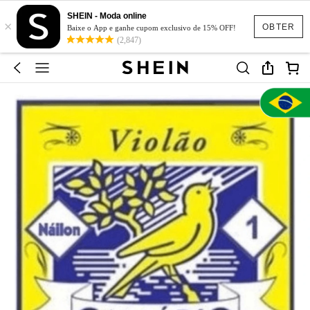
SHEIN - Moda online
×
OBTER
Baixe o App e ganhe cupom exclusivo de 15% OFF!
(2,847)