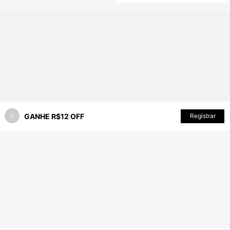
ateria Eletrônica e Silenciosa, Desig
n Durável, Perfeito para Iniciantes a
Profissionais, Artesanato Requintad
o
GANHE R$12 OFF
ADICIONAR AO CARRINHO
Registrar