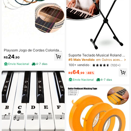
Playsom Jogo de Cordas Coloridas
para Violão Aço
Suporte Teclado Musical Roland No
24
R$
,90
rd Akai Ibox X10 Em X
#5 Mais Vendido
em Outros acessórios gerais para instrumentos
Envio Nacional
4-7 dias
100+ vendido
(100+)
64
R$
,99
-46%
Envio Nacional
4-7 dias