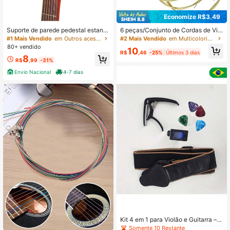
15 Seguidores
4,71
Economize R$3,49
Suporte de parede pedestal estante
6 peças/Conjunto de Cordas de Viol
para violao aço guitarra ukulele
ão Acústico, Tom Claro e Brilhante,
#1 Mais Vendido
em Outros acessórios gerais para instrumentos
#2 Mais Vendido
em Multicolorido Outros acessórios gerais para ins
Alta Tensão, Adequado como Acess
80+ vendido
10
órios de Violão, Ferramentas de Viol
R$
,46
-25%
Últimos 3 dias
8
ão, Ideal para Iniciantes
R$
,99
-31%
Envio Nacional
4-7 dias
Kit 4 em 1 para Violão e Guitarra – A
finador Digital + Capotraste + Corre
Somente 10 Restante