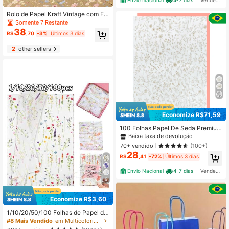
Rolo de Papel Kraft Vintage com Est
ampa de Flores Silvestres, Papel de
Somente 7 Restante
Embrulho para Presentes com Esta
38
R$
,70
-3%
Últimos 3 dias
mpa Floral Elegante em Aquarela, 4
3*500cm, Adequado para Aniversá
2
other sellers
rio, Casamento, Embrulho de Prese
ntes de Feriados
Economize R$71,59
100 Folhas Papel De Seda Premium
25x35cm Estampa Floral
Baixa taxa de devolução
70+ vendido
(100+)
28
R$
,41
-72%
Últimos 3 dias
Envio Nacional
4-7 dias
Vendedor Indicado
9
Economize R$3,60
1/10/20/50/100 Folhas de Papel de
Embrulho Lavanda Colorido, Papel
#8 Mais Vendido
em Multicolorido Papel de embrulho
de Arte, Decoração de Festa de Ani