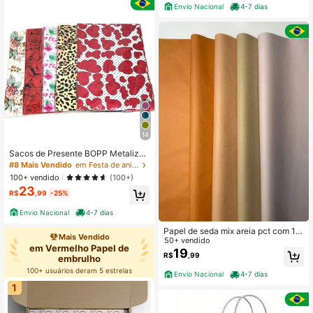
mbrulho para Festa de Primavera
Envio Nacional
4-7 dias
14
Sacos de Presente BOPP Metalizad
o ou Pérola 50 unidades Tamanhos
#8 Mais Vendido
em Festa de aniversário Papel de embrulho
a Escolha
100+ vendido
(100+)
23
R$
,99
-25%
Envio Nacional
4-7 dias
Papel de seda mix areia pct com 10
Mais Vendido
0 unidades, embrulhos, presentes, r
50+ vendido
em Vermelho Papel de
ococó e pipas
19
R$
,99
embrulho
100+ usuários deram 5 estrelas
Envio Nacional
4-7 dias
1