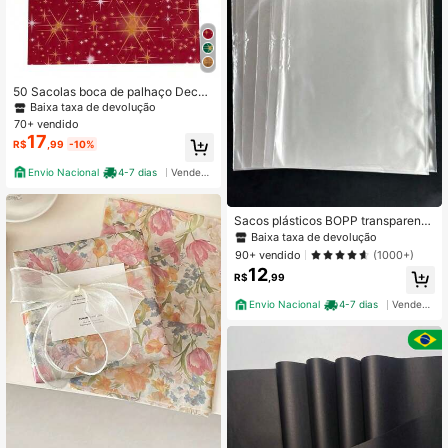
50 Sacolas boca de palhaço Decor
adas para presente 481 Juta
Baixa taxa de devolução
70+ vendido
17
R$
,99
-10%
Envio Nacional
4-7 dias
Vendedor Indicado
Sacos plásticos BOPP transparente
incolor 100unidades
Baixa taxa de devolução
90+ vendido
(1000+)
12
R$
,99
Envio Nacional
4-7 dias
Vendedor Indicado