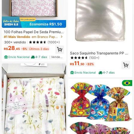
#1 Mais Vendido
em Branco Papel de embrulho
Economize R$1,50
Baixa taxa de devolução
#1 Mais Vendido
#1 Mais Vendido
em Branco Papel de embrulho
em Branco Papel de embrulho
100 Folhas Papel De Seda Premium
30x70cm Coração Rosa
Baixa taxa de devolução
Baixa taxa de devolução
#1 Mais Vendido
em Branco Papel de embrulho
300+ vendido
(1000+)
28
Baixa taxa de devolução
R$
,45
-5%
Últimos 3 dias
Saco Saquinho Transparente PP Ce
lofane 20x30 50 unidades
Envio Nacional
4-7 dias
Vendedor Indicado
(100+)
11
R$
,50
-32%
Envio Nacional
4-7 dias