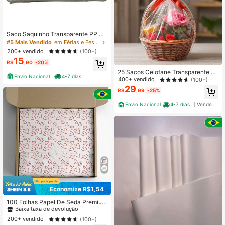
Saco Saquinho Transparente PP Ce
lofane 25x35 50 unidades
#5 Mais Vendido
em Férias e Festas Papel de embrulho
200+ vendido
(100+)
15
R$
,90
-20%
25 Sacos Celofane Transparente D
Envio Nacional
4-7 dias
e Presente Embalagem Para Festa
400+ vendido
(100+)
45x60 Para Cestas
29
R$
,99
-25%
Envio Nacional
4-7 dias
Vendedor Indicado
Economize R$1,54
#1 Mais Vendido
em Vermelho Papel de embrulho
Baixa taxa de devolução
100 Folhas Papel De Seda Premium
30x70cm Estampa Coração
#1 Mais Vendido
#1 Mais Vendido
em Vermelho Papel de embrulho
em Vermelho Papel de embrulho
Baixa taxa de devolução
Baixa taxa de devolução
200+ vendido
(100+)