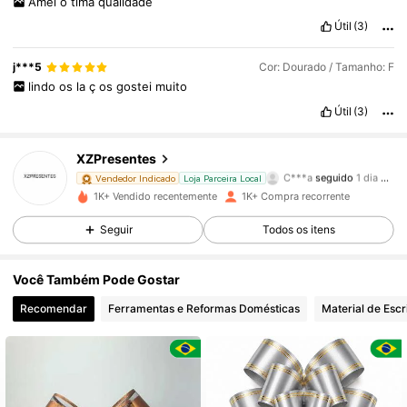
Amei
ó
tima
qualidade
Útil
(3)
1.6K Seguidores
4,93
j***5
Cor: Dourado / Tamanho: F
lindo
os
la
ç
os
gostei
muito
1.6K Seguidores
4,93
Útil
(3)
1.6K Seguidores
4,93
XZPresentes
C***a
seguido
1 dia atrás
Vendedor Indicado
Loja Parceira Local
1.6K Seguidores
4,93
1K+ Vendido recentemente
1K+ Compra recorrente
Seguir
Todos os itens
1.6K Seguidores
4,93
Você Também Pode Gostar
1.6K Seguidores
4,93
Recomendar
Ferramentas e Reformas Domésticas
Material de Escr
1.6K Seguidores
4,93
1.6K Seguidores
4,93