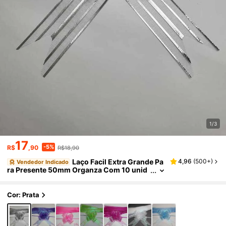
1/3
17
-5%
R$
,90
R$18,90
Laço Facil Extra Grande Pa
4,96
(
500+
)
Vendedor Indicado
ra Presente 50mm Organza Com 10 unid
ades
Cor: Prata