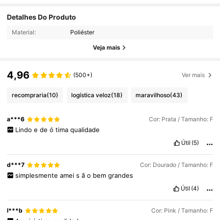
Detalhes Do Produto
Material:
Poliéster
Veja mais
4,96
(500+)
Ver mais
recompraria
(10)
logística veloz
(18)
maravilhoso
(43)
a***6
Cor: Prata / Tamanho: F
Lindo
e
de
ó
tima
qualidade
Útil
(5)
d***7
Cor: Dourado / Tamanho: F
simplesmente
amei
s
ã
o
bem
grandes
Útil
(4)
l***b
Cor: Pink / Tamanho: F