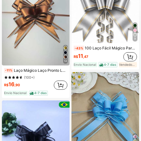
1.6K Seguidores
4,93
1.6K Seguidores
4,93
1.6K Seguidores
4,93
9
100 Laço Fácil Mágico Para Presente - P - M - G / Diversas Cores - 3 Tamanhos / Várias Cores
-43%
11
R$
,47
14
Envio Nacional
4-7 dias
Vendedor Indicado
Laço Mágico Laço Pronto Laço Fácil 30x480mm 10 Unidades
-11%
(100+)
16
R$
,90
Envio Nacional
4-7 dias