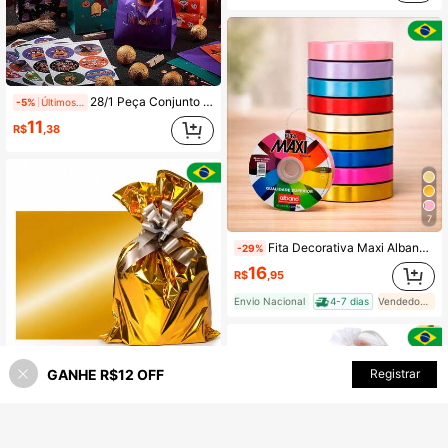
(1000+)
28/1 Peça Conjunto de Sacos para Embrulho de Presentes de Halloween, Inclui Pregadores de Roupa de Madeira, Adesivos, Etiquetas, Barbante e Sacos. Designs de Halloween de Abóbora, Fantasma e Castelo, Adequado para Eventos de Doces ou Travessuras, Embrulho de Presentes com Tema de Halloween, Lembrancinhas de Festa
-5%
Últimos 2 dias
11
R$
,38
7
Fita Decorativa Maxi Albano 16mm x 50m Presente Decoração Embalagem Laços
-29%
16
R$
,95
Envio Nacional
4-7 dias
Vendedor Indicado
GANHE R$12 OFF
ADICIONAR AO CARRINHO
Registrar
5% OFF!
50 Sacos de Presente Metalizados - Diversos Tamanhos / Diversas Cores - Festa - Lembrancinhas
-30%
16
R$
,75
Envio Nacional
4-7 dias