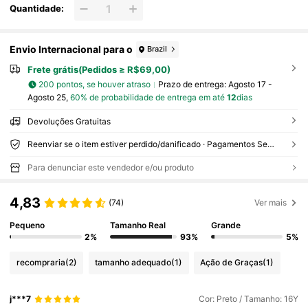
Quantidade:
Envio Internacional para o
Brazil
Frete grátis(Pedidos ≥ R$69,00)
200 pontos, se houver atraso
Prazo de entrega:
Agosto 17 -
Agosto 25,
60% de probabilidade de entrega em até
12
dias
Devoluções Gratuitas
Reenviar se o item estiver perdido/danificado · Pagamentos Seguros · Proteção de privacidade
Para denunciar este vendedor e/ou produto
4,83
(74)
Ver mais
Pequeno
Tamanho Real
Grande
2%
93%
5%
recompraria
(2)
tamanho adequado
(1)
Ação de Graças
(1)
j***7
Cor: Preto / Tamanho: 16Y