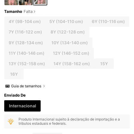
Tamanho
Falta
4Y
(98-104 cm)
5Y
(104-110 cm)
6Y
(110-116 cm)
7Y
(116-122 cm)
8Y
(122-128 cm)
9Y
(128-134 cm)
10Y
(134-140 cm)
11Y
(140-146 cm)
12Y
(146-152 cm)
13Y
(152-158 cm)
14Y
(158-162 cm)
15Y
16Y
Guia de tamanhos
Enviado De
Internacional
Produto Internacional sujeito à declaração de importação e a
tributos estaduais e federais.