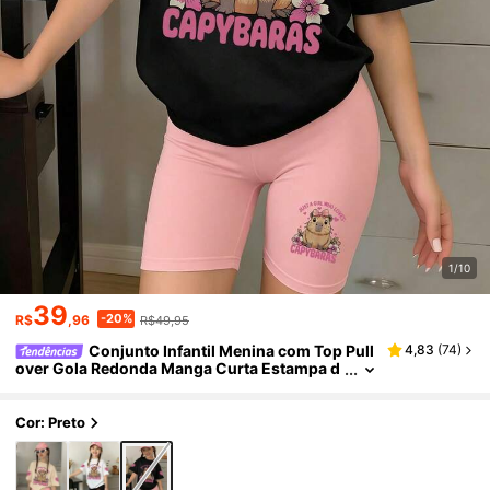
1/10
39
-20%
R$
,96
R$49,95
Conjunto Infantil Menina com Top Pull
4,83
(
74
)
over Gola Redonda Manga Curta Estampa d
e Capivara e Letra + Shorts Ajustados Esta
mpa de Capivara Fofa Primavera Verão
Cor: Preto