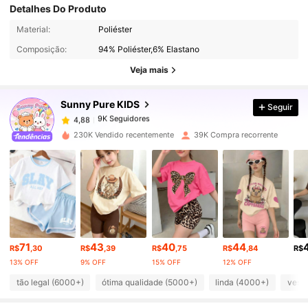
Detalhes Do Produto
9K Seguidores
4,88
Material:
Poliéster
Composição:
94% Poliéster,6% Elastano
9K Seguidores
4,88
Veja mais
Sunny Pure KIDS
Seguir
9K Seguidores
4,88
a***j
pago
1 dia atrás
230K Vendido recentemente
39K Compra recorrente
9K Seguidores
4,88
9K Seguidores
4,88
9K Seguidores
4,88
71
43
40
44
R$
,30
R$
,39
R$
,75
R$
,84
R$
13% OFF
9% OFF
15% OFF
12% OFF
9K Seguidores
4,88
tão legal (6000+)
ótima qualidade (5000+)
linda (4000+)
vest