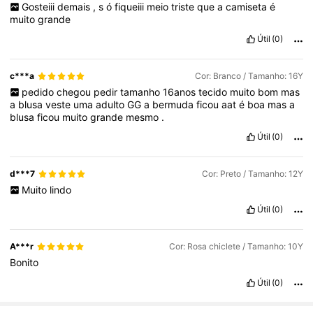
Gosteiii
demais
,
s
ó
fiqueiii
meio
triste
que
a
camiseta
é
muito
grande
Útil
(0)
c***a
Cor: Branco / Tamanho: 16Y
pedido
chegou
pedir
tamanho
16anos
tecido
muito
bom
mas
a
blusa
veste
uma
adulto
GG
a
bermuda
ficou
aat
é
boa
mas
a
blusa
ficou
muito
grande
mesmo
.
Útil
(0)
d***7
Cor: Preto / Tamanho: 12Y
Muito
lindo
Útil
(0)
A***r
Cor: Rosa chiclete / Tamanho: 10Y
Bonito
Útil
(0)