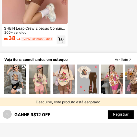
SHEIN Leap Crew 2 peças Conjunt
o de Camiseta de Manga Curta com
200+ vendido
Decote Tripulação Solta e Shorts C
38
R$
,24
-25%
Últimos 2 dias
asuais para Meninas Pré-adolesce
ntes, Tema Fofo do Capivara, Cor M
eleagris, Adequado para o Verão
Veja itens semelhantes em estoque
Ver Tudo
Desculpe, este produto está esgotado.
GANHE R$12 OFF
ESGOTADO
Registrar