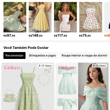
, Mais estilo
, Você também pode gostar
679K Seguidores
, Você pode, amor
, Você pode gostar
4,89
679K Seguidores
4,89
97
148
117
75
R$
,99
R$
,90
R$
,99
R$
,90
R$
679K Seguidores
4,89
Você Também Pode Gostar
Recomendar
Brinquedos e jogos
Roupa interior e roupa de dormir
8-12 Years
8-12 Years