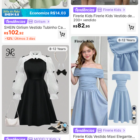
19
15
Firerie Kids
Economize R$14,03
Firerie Kids Firerie Kids Vestido de F
érias e Viagem Fashion com Gola H
200+ vendido
Girlism
alter e Pregas em Cor Sólida para M
82
R$
,95
SHEIN Girlism Vestido Tubinho Cas
enina Pré-Adolescente
102
ual de Verão para Meninas Pré-Ado
R$
,92
lescentes, Férias, Minimalista, Conf
-12%
Últimos 3 dias
8-12 Years
ortável, com Babados Sobrepostos
8-12 Years
8
Firerie Kids
Firerie Kids Vestido Maxi Elegante d
MODELY Kids