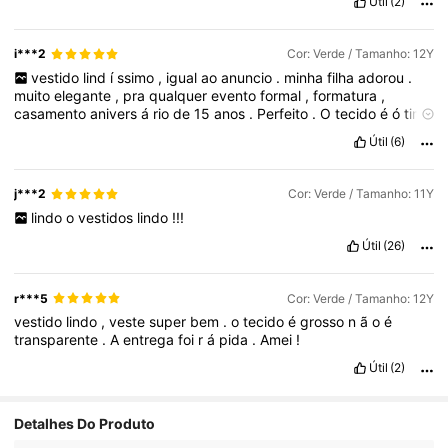
Útil
(2)
i***2
Cor: Verde / Tamanho: 12Y
vestido
lind
í
ssimo
,
igual
ao
anuncio
.
minha
filha
adorou
.
muito
elegante
,
pra
qualquer
evento
formal
,
formatura
,
casamento
anivers
á
rio
de
15
anos
.
Perfeito
.
O
tecido
é
ó
timo
e
a
cor
linda
Útil
(6)
j***2
Cor: Verde / Tamanho: 11Y
lindo
o
vestidos
lindo
!!!
Útil
(26)
r***5
Cor: Verde / Tamanho: 12Y
vestido
lindo
,
veste
super
bem
.
o
tecido
é
grosso
n
ã
o
é
transparente
.
A
entrega
foi
r
á
pida
.
Amei
!
Útil
(2)
Detalhes Do Produto