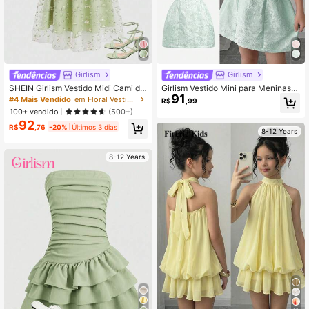
Girlism
Girlism
SHEIN Girlism Vestido Midi Cami de
Girlism Vestido Mini para Meninas P
91
Tule com Bordado Floral Verde Clar
ré-Adolescentes Primavera/Verão c
#4 Mais Vendido
em Floral Vestidos de meninas
R$
,99
o Elegante para Meninas Pré-Adole
om Ombros à Mostra, Gola com Laç
100+ vendido
(500+)
scentes, Vestido de Formatura
o e Tecido Jacquard
92
R$
,76
-20%
Últimos 3 dias
8-12 Years
8-12 Years