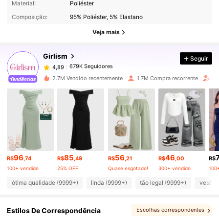
679K Seguidores
Material:
Poliéster
4,89
Composição:
95% Poliéster, 5% Elastano
Veja mais
679K Seguidores
4,89
Girlism
Seguir
679K Seguidores
4,89
m***s
pago
1 dia atrás
2.7M Vendido recentemente
1.7M Compra recorrente
Au
679K Seguidores
4,89
679K Seguidores
4,89
679K Seguidores
4,89
96
85
56
46
R$
,74
R$
,49
R$
,21
R$
,00
R$
100+ vendido
25% OFF
Quase esgotado!
300+ vendido
100
ótima qualidade (9999+)
linda (9999+)
tão legal (9999+)
veste 
679K Seguidores
4,89
Estilos De Correspondência
Escolhas correspondentes
679K Seguidores
4,89