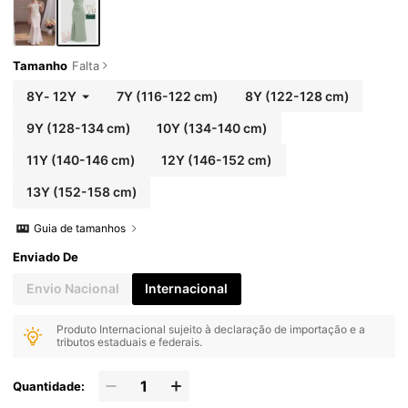
Tamanho
Falta
8Y
-
12Y
7Y
(116-122 cm)
8Y
(122-128 cm)
9Y
(128-134 cm)
10Y
(134-140 cm)
11Y
(140-146 cm)
12Y
(146-152 cm)
13Y
(152-158 cm)
Guia de tamanhos
Enviado De
Envio Nacional
Internacional
Produto Internacional sujeito à declaração de importação e a
tributos estaduais e federais.
Quantidade: