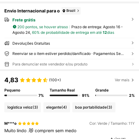
Envio Internacional para o
Brazil
Frete grátis
200 pontos, se houver atraso
Prazo de entrega:
Agosto 16 -
Agosto 24,
60% de probabilidade de entrega em até
12
dias
Devoluções Gratuitas
Reenviar se o item estiver perdido/danificado · Pagamentos Seguros · Proteção de privacidade
Para denunciar este vendedor e/ou produto
4,83
(100+)
Ver mais
Pequeno
Tamanho Real
Grande
7%
91%
2%
logística veloz
(3)
elegante
(4)
boa portabilidade
(3)
M***o
Cor: Verde / Tamanho: 11Y
Muito
lindo
.😻
comprem
sem
medo