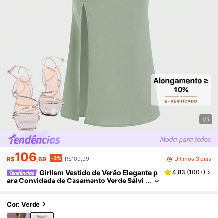
1/5
106
-3%
Últimos 3 dias
R$
,69
R$109,99
Girlism Vestido de Verão Elegante p
4,83
(
100+
)
ara Convidada de Casamento Verde Sálvi
a para Menina Pré-Adolescente, Ombro C
aído, Franzido, Frente Cruzada, Fenda, Cauda
de Peixe, Estilo Campus de Volta às Aulas, Fes
Cor: Verde
ta, Uso Diário